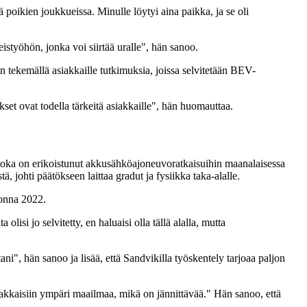
ä poikien joukkueissa. Minulle löytyi aina paikka, ja se oli
istyöhön, jonka voi siirtää uralle", hän sanoo.
tekemällä asiakkaille tutkimuksia, joissa selvitetään BEV-
set ovat todella tärkeitä asiakkaille", hän huomauttaa.
 joka on erikoistunut akkusähköajoneuvoratkaisuihin maanalaisessa
ohti päätökseen laittaa gradut ja fysiikka taka-alalle.
uonna 2022.
lisi jo selvitetty, en haluaisi olla tällä alalla, mutta
ni", hän sanoo ja lisää, että Sandvikilla työskentely tarjoaa paljon
iakkaisiin ympäri maailmaa, mikä on jännittävää." Hän sanoo, että