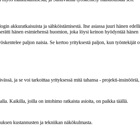
login akkuratkaisuista ja sähköistämisestä. Itse asiassa juuri hänen ede
ä, herätti hänen esimiehensä huomion, joka löysi keinon hyödyntää hänen k
yöskentelee paljon naisia. Se kertoo yrityksestä paljon, kun työntekijät 
ässä, ja se voi tarkoittaa yrityksessä mitä tahansa - projekti-insinööriä
lla. Kaikilla, joilla on intohimo ratkaista asioita, on paikka täällä.
muksen kustannusten ja tekniikan näkökulmasta.