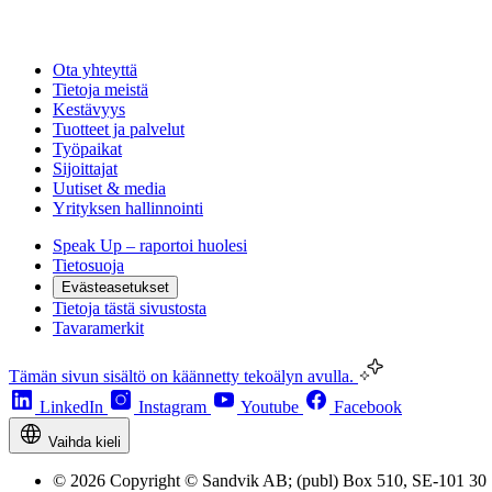
Ota yhteyttä
Tietoja meistä
Kestävyys
Tuotteet ja palvelut
Työpaikat
Sijoittajat
Uutiset & media
Yrityksen hallinnointi
Speak Up – raportoi huolesi
Tietosuoja
Evästeasetukset
Tietoja tästä sivustosta
Tavaramerkit
Tämän sivun sisältö on käännetty tekoälyn avulla.
LinkedIn
Instagram
Youtube
Facebook
Vaihda kieli
© 2026 Copyright © Sandvik AB; (publ) Box 510, SE-101 30