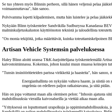
Se tuo yhteen myös Blinnin perheen, sillä hänen veljensä pelaa jääkiekk
voimaannuttavaa", hän sanoo.
Polvivamma lopetti kilpailemisen, mutta hän luistelee ja pelaa jääkiek
Nykyään Blinn työskentelee Sandvikilla Sudburyssa Kanadassa BEV- el
malminkuljetuskaluston käyttöönoton teknistä ja taloudellista toteutet
"On monia tekijöitä, jotka määrittävät, kuinka toteuttamiskelpoinen BE
Artisan Vehicle Systemsin palveluksessa
Haley Blinn aloitti uransa T&K-harjoittelijana työskentelemällä Arti
kaivostoiminnassa. Kokemus, johon kuului muun muassa keinojen tutkim
"Tunsin insinööritieteiden parissa virikkeitä ja haasteita", hän sanoo,
Energianhallinta on nykyään valtava haaste, ja siistiä on se,
ongelmia on edelleen paljon ratkaistavana, ja siitä pidän.
Hän on jopa voittanut maan alla olemisen pelon: "Inhosin ajatusta siitä
mahdollisuuksia vierailla kaivosalueilla ja viettää aikaa maan alla.
"Yrityksessä on loputtomasti urapolkuja ja oppimismahdollisuuksia, ja
Sandvikillä on paljon mahdollisuuksia työskennellä kaivoksissa. Pidä