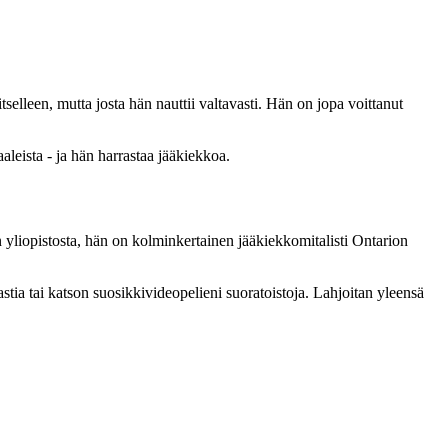
tselleen, mutta josta hän nauttii valtavasti. Hän on jopa voittanut
leista - ja hän harrastaa jääkiekkoa.
yliopistosta, hän on kolminkertainen jääkiekkomitalisti Ontarion
ia tai katson suosikkivideopelieni suoratoistoja. Lahjoitan yleensä