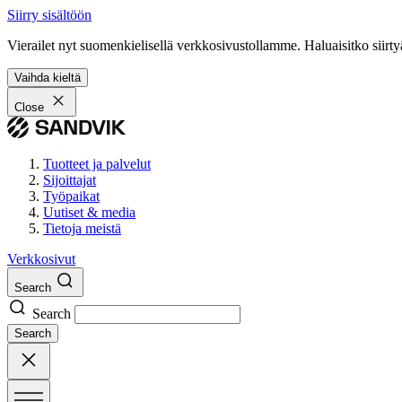
Siirry sisältöön
Vierailet nyt suomenkielisellä verkkosivustollamme. Haluaisitko siirty
Vaihda kieltä
Close
Tuotteet ja palvelut
Sijoittajat
Työpaikat
Uutiset & media
Tietoja meistä
Verkkosivut
Search
Search
Search