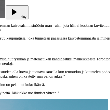
play
semaan kaivosalan insinöörin uran - alan, jota hän ei koskaan kuvitellut i
n.
uu kaupungissa, joka tunnetaan pääasiassa kaivostoiminnasta ja mineraa
istunut fysiikan ja matematiikan kandidaatiksi maineikkaasta Toronton 
s neuloja.
uuden olla luova ja tuottava samalla kun rentoudun ja kuuntelen podcast
oska siihen on käytetty niin paljon aikaa."
Blinn on pelannut koko ikänsä.
ylpeitä. Jääkiekko tuo ihmiset yhteen."