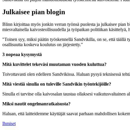
Julkaisee pian blogin
Blinn kirjoittaa myös jonkin verran työnsä puolesta ja julkaisee pian b
miesvaltaisella kaivosteollisuudella ja työpaikan politiikan käsittely
"Toinen syy, miksi päätin työskennellä Sandvikilla, on se, että täällä t
osallisuutta koskeva koulutus on järjestetty."
3 nopeaa kysymystä
Mitä kuvittelet tekeväsi muutaman vuoden kuluttua?
Toivottavasti olen edelleen Sandvikissa. Haluan pysyä teknisessä tehtäv
Mitä viestiä sinulla on tuleville Sandvikin työntekijöille?
Sinulla ei tarvitse olla kaivosalan taustaa ollaksesi vaikutusvaltainen ala
Miksi nautit ongelmanratkaisusta?
Haluan, että laitteidemme käyttäjät saavat parhaan mahdollisen koke
Ihmiset