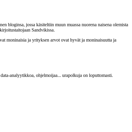
llinen bloginsa, jossa käsiteltiin muun muassa nuorena naisena olemista
irjoitustaitojaan Sandvikissa.
ovat moninaisia ja yrityksen arvot ovat hyvät ja moninaisuutta ja
, data-analyytikkoa, ohjelmoijaa... urapolkuja on loputtomasti.