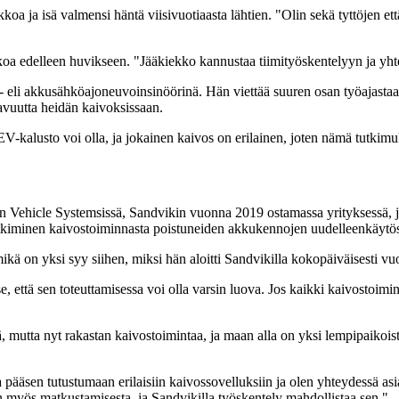
oa ja isä valmensi häntä viisivuotiaasta lähtien. "Olin sekä tyttöjen ett
koa edelleen huvikseen. "Jääkiekko kannustaa tiimityöskentelyyn ja yhte
i akkusähköajoneuvoinsinöörinä. Hän viettää suuren osan työajastaan 
tavuutta heidän kaivoksissaan.
V-kalusto voi olla, ja jokainen kaivos on erilainen, joten nämä tutkimuk
san Vehicle Systemsissä, Sandvikin vuonna 2019 ostamassa yrityksessä,
inen kaivostoiminnasta poistuneiden akkukennojen uudelleenkäytöstä, j
 mikä on yksi syy siihen, miksi hän aloitti Sandvikilla kokopäiväisesti v
 että sen toteuttamisessa voi olla varsin luova. Jos kaikki kaivostoiminta o
, mutta nyt rakastan kaivostoimintaa, ja maan alla on yksi lempipaikoista
 pääsen tutustumaan erilaisiin kaivossovelluksiin ja olen yhteydessä as
n myös matkustamisesta, ja Sandvikilla työskentely mahdollistaa sen."