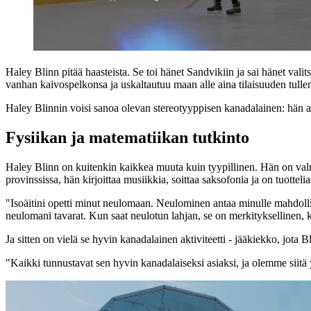
Haley Blinn pitää haasteista. Se toi hänet Sandvikiin ja sai hänet valit
vanhan kaivospelkonsa ja uskaltautuu maan alle aina tilaisuuden tulle
Haley Blinnin voisi sanoa olevan stereotyyppisen kanadalainen: hän as
Fysiikan ja matematiikan tutkinto
Haley Blinn on kuitenkin kaikkea muuta kuin tyypillinen. Hän on valm
provinssissa, hän kirjoittaa musiikkia, soittaa saksofonia ja on tuottelia
"Isoäitini opetti minut neulomaan. Neulominen antaa minulle mahdollis
neulomani tavarat. Kun saat neulotun lahjan, se on merkityksellinen, k
Ja sitten on vielä se hyvin kanadalainen aktiviteetti - jääkiekko, jota 
"Kaikki tunnustavat sen hyvin kanadalaiseksi asiaksi, ja olemme siitä 