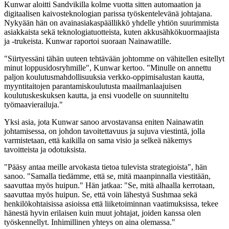
Kunwar aloitti Sandvikilla kolme vuotta sitten automaation ja
digitaalisen kaivosteknologian parissa työskentelevänä johtajana.
Nykyään hän on avainasiakaspäällikkö yhdelle yhtiön suurimmista
asiakkaista sekä teknologiatuotteista, kuten akkusähkökuormaajista
ja -trukeista. Kunwar raportoi suoraan Nainawatille.
"Siirtyessäni tähän uuteen tehtävään johtomme on vähitellen esitellyt
minut loppusidosryhmille", Kunwar kertoo. "Minulle on annettu
paljon koulutusmahdollisuuksia verkko-oppimisalustan kautta,
myyntitaitojen parantamiskoulutusta maailmanlaajuisen
koulutuskeskuksen kautta, ja ensi vuodelle on suunniteltu
työmaavierailuja."
Yksi asia, jota Kunwar sanoo arvostavansa eniten Nainawatin
johtamisessa, on johdon tavoitettavuus ja sujuva viestintä, jolla
varmistetaan, että kaikilla on sama visio ja selkeä näkemys
tavoitteista ja odotuksista.
"Pääsy antaa meille arvokasta tietoa tulevista strategioista", hän
sanoo. "Samalla tiedämme, että se, mitä maanpinnalla viestitään,
saavuttaa myös huipun." Hän jatkaa: "Se, mitä alhaalla kerrotaan,
saavuttaa myös huipun. Se, että voin lähestyä Sushmaa sekä
henkilökohtaisissa asioissa että liiketoiminnan vaatimuksissa, tekee
hänestä hyvin erilaisen kuin muut johtajat, joiden kanssa olen
työskennellyt. Inhimillinen yhteys on aina olemassa."