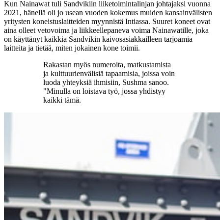
Kun Nainawat tuli Sandvikiin liiketoimintalinjan johtajaksi vuonna
2021, hänellä oli jo usean vuoden kokemus muiden kansainvälisten
yritysten koneistuslaitteiden myynnistä Intiassa. Suuret koneet ovat
aina olleet vetovoima ja liikkeellepaneva voima Nainawatille, joka
on käyttänyt kaikkia Sandvikin kaivosasiakkailleen tarjoamia
laitteita ja tietää, miten jokainen kone toimii.
Rakastan myös numeroita, matkustamista
ja kulttuurienvälisiä tapaamisia, joissa voin
luoda yhteyksiä ihmisiin, Sushma sanoo.
"Minulla on loistava työ, jossa yhdistyy
kaikki tämä.