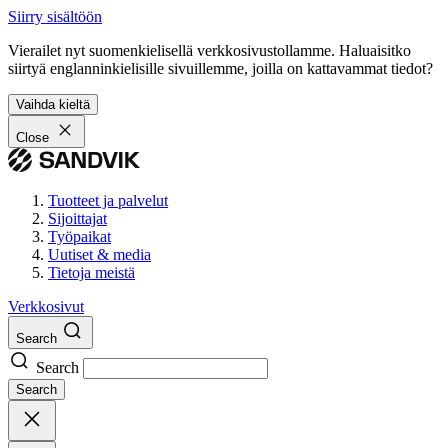
Siirry sisältöön
Vierailet nyt suomenkielisellä verkkosivustollamme. Haluaisitko
siirtyä englanninkielisille sivuillemme, joilla on kattavammat tiedot?
Vaihda kieltä
Close
Tuotteet ja palvelut
Sijoittajat
Työpaikat
Uutiset & media
Tietoja meistä
Verkkosivut
Search
Search
Search