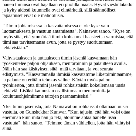
hänen tiiminsä ovat hajallaan eri puolilla maata. Hyvät viestintätaidot
ja kyky aidosti kuunnella ovat elintärkeitä, sillä säännölliset
tapaamiset eivät ole mahdollisia.
"Tiimin johtamisessa ja kasvattamisessa ei ole kyse vain
luottamuksesta ja vastuun antamisesta", Nainawat sanoo. "Kyse on
myös siitä, että ymmärtää tiimin kohtaamat haasteet ja varmistaa, että
tiimi saa tarvitsemansa avun, jotta se pystyy suoriutumaan
tehtävistään."
Vahvistaakseen ja auttaakseen tiimin jäseniä kasvamaan hän
työskentelee paljon ohjauksen, mentoroinnin ja palautteen avulla.
Näin hän saa käsityksen siitä, mitä tarvitaan, ja voi seurata
edistymistä. "Kasvattamalla ihmisiä kasvatamme liiketoimintaamme,
ja palaute on erittäin tehokas väline. Käytän myös paljon
työnkiertoa, jotta tiimini jäseniä rohkaistaisiin kokeilemaan uusia
tehtäviä. Lisäksi kannustan osallistumaan mentorointi- ja
koulutusohjelmiimme taitojen parantamiseksi."
Yksi tiimin jäsenistä, joita Nainawat on rohkaissut ottamaan uusia
vastuita, on Gunshekhar Kunwar. "Kun tajusin, että hän voisi ottaa
enemmän kuin mitä hän jo teki, aloimme antaa hänelle lisää
vastuuta", hän sanoo. "Teimme tämän vähitellen, jotta hän viihtyisi
siinä."