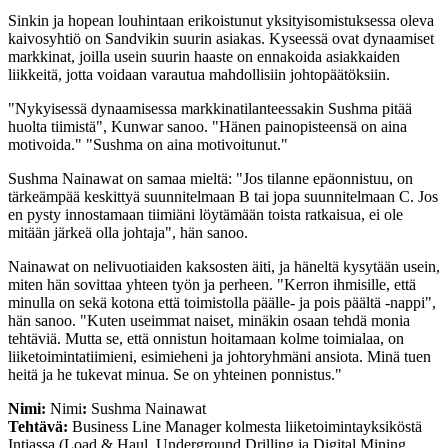
Sinkin ja hopean louhintaan erikoistunut yksityisomistuksessa oleva
kaivosyhtiö on Sandvikin suurin asiakas. Kyseessä ovat dynaamiset
markkinat, joilla usein suurin haaste on ennakoida asiakkaiden
liikkeitä, jotta voidaan varautua mahdollisiin johtopäätöksiin.
"Nykyisessä dynaamisessa markkinatilanteessakin Sushma pitää
huolta tiimistä", Kunwar sanoo. "Hänen painopisteensä on aina
motivoida." "Sushma on aina motivoitunut."
Sushma Nainawat on samaa mieltä: "Jos tilanne epäonnistuu, on
tärkeämpää keskittyä suunnitelmaan B tai jopa suunnitelmaan C. Jos
en pysty innostamaan tiimiäni löytämään toista ratkaisua, ei ole
mitään järkeä olla johtaja", hän sanoo.
Nainawat on nelivuotiaiden kaksosten äiti, ja häneltä kysytään usein,
miten hän sovittaa yhteen työn ja perheen. "Kerron ihmisille, että
minulla on sekä kotona että toimistolla päälle- ja pois päältä -nappi",
hän sanoo. "Kuten useimmat naiset, minäkin osaan tehdä monia
tehtäviä. Mutta se, että onnistun hoitamaan kolme toimialaa, on
liiketoimintatiimieni, esimieheni ja johtoryhmäni ansiota. Minä tuen
heitä ja he tukevat minua. Se on yhteinen ponnistus."
Nimi:
Nimi
:
Sushma Nainawat
Tehtävä:
Business Line Manager kolmesta liiketoimintayksiköstä
Intiassa (Load & Haul, Underground Drilling ja Digital Mining