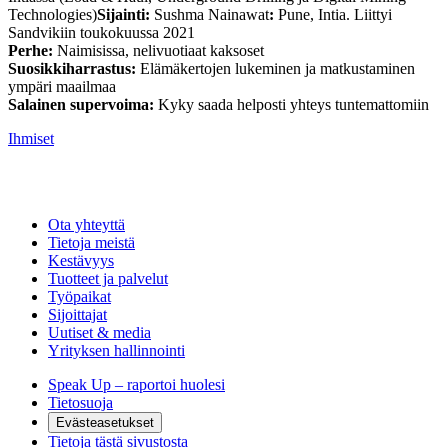
Technologies)
Sijainti:
Sushma Nainawat
:
Pune, Intia. Liittyi
Sandvikiin toukokuussa 2021
Perhe:
Naimisissa, nelivuotiaat kaksoset
Suosikkiharrastus:
Elämäkertojen lukeminen ja matkustaminen
ympäri maailmaa
Salainen supervoima:
Kyky saada helposti yhteys tuntemattomiin
Ihmiset
Ota yhteyttä
Tietoja meistä
Kestävyys
Tuotteet ja palvelut
Työpaikat
Sijoittajat
Uutiset & media
Yrityksen hallinnointi
Speak Up – raportoi huolesi
Tietosuoja
Evästeasetukset
Tietoja tästä sivustosta