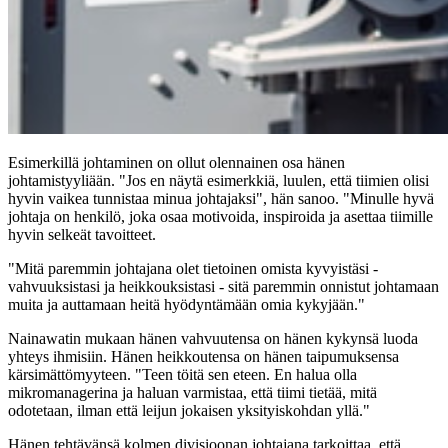
Esimerkillä johtaminen on ollut olennainen osa hänen
johtamistyyliään. "Jos en näytä esimerkkiä, luulen, että tiimien olisi
hyvin vaikea tunnistaa minua johtajaksi", hän sanoo. "Minulle hyvä
johtaja on henkilö, joka osaa motivoida, inspiroida ja asettaa tiimille
hyvin selkeät tavoitteet.
"Mitä paremmin johtajana olet tietoinen omista kyvyistäsi -
vahvuuksistasi ja heikkouksistasi - sitä paremmin onnistut johtamaan
muita ja auttamaan heitä hyödyntämään omia kykyjään."
Nainawatin mukaan hänen vahvuutensa on hänen kykynsä luoda
yhteys ihmisiin. Hänen heikkoutensa on hänen taipumuksensa
kärsimättömyyteen. "Teen töitä sen eteen. En halua olla
mikromanagerina ja haluan varmistaa, että tiimi tietää, mitä
odotetaan, ilman että leijun jokaisen yksityiskohdan yllä."
Hänen tehtävänsä kolmen divisioonan johtajana tarkoittaa, että