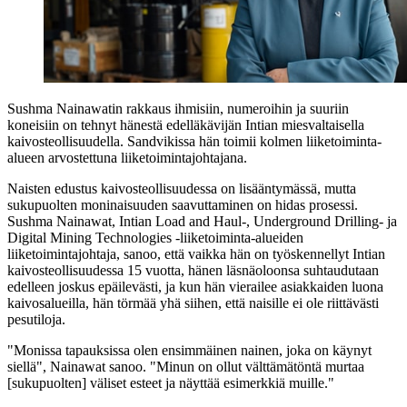
Sushma Nainawatin rakkaus ihmisiin, numeroihin ja suuriin
koneisiin on tehnyt hänestä edelläkävijän Intian miesvaltaisella
kaivosteollisuudella. Sandvikissa hän toimii kolmen liiketoiminta-
alueen arvostettuna liiketoimintajohtajana.
Naisten edustus kaivosteollisuudessa on lisääntymässä, mutta
sukupuolten moninaisuuden saavuttaminen on hidas prosessi.
Sushma Nainawat, Intian Load and Haul-, Underground Drilling- ja
Digital Mining Technologies -liiketoiminta-alueiden
liiketoimintajohtaja, sanoo, että vaikka hän on työskennellyt Intian
kaivosteollisuudessa 15 vuotta, hänen läsnäoloonsa suhtaudutaan
edelleen joskus epäilevästi, ja kun hän vierailee asiakkaiden luona
kaivosalueilla, hän törmää yhä siihen, että naisille ei ole riittävästi
pesutiloja.
"Monissa tapauksissa olen ensimmäinen nainen, joka on käynyt
siellä", Nainawat sanoo. "Minun on ollut välttämätöntä murtaa
[sukupuolten] väliset esteet ja näyttää esimerkkiä muille."