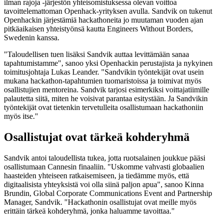
ilman rajoja -järjestön yhteisomistuksessa olevan voittoa
tavoittelemattoman Openhack-yrityksen avulla. Sandvik on tukenut
Openhackin järjestämiä hackathoneita jo muutaman vuoden ajan
pitkäaikaisen yhteistyönsä kautta Engineers Without Borders,
Swedenin kanssa.
"Taloudellisen tuen lisäksi Sandvik auttaa levittämään sanaa
tapahtumistamme", sanoo yksi Openhackin perustajista ja nykyinen
toimitusjohtaja Lukas Leander. "Sandvikin työntekijät ovat usein
mukana hackathon-tapahtumien tuomaristoissa ja toimivat myös
osallistujien mentoreina. Sandvik tarjosi esimerkiksi voittajatiimille
palautetta siitä, miten he voisivat parantaa esitystään. Ja Sandvikin
työntekijät ovat tietenkin tervetulleita osallistumaan hackathoniin
myös itse."
Osallistujat ovat tärkeä kohderyhmä
Sandvik antoi taloudellista tukea, jotta ruotsalainen joukkue pääsi
osallistumaan Cannesin finaaliin. "Uskomme vahvasti globaalien
haasteiden yhteiseen ratkaisemiseen, ja tiedämme myös, että
digitaalisista yhteyksistä voi olla siinä paljon apua", sanoo Kinna
Brundin, Global Corporate Communications Event and Partnership
Manager, Sandvik. "Hackathonin osallistujat ovat meille myös
erittäin tärkeä kohderyhmä, jonka haluamme tavoittaa."