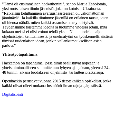
"Tämä oli ensimmäinen hackathonini", sanoo Mariia Zabolotnia,
yksi ruotsalaisen tiimin jäsenistä, joka on kotoisin Ukrainasta.
"Ratkaisun kehittäminen avaruushaasteeseen oli uskomattoman
jännittävää. Ja kaikilla tiimimme jäsenillä on erilainen tausta, joten
oli hienoa nähdä, miten kaikki osaamisemme yhdistyivät.
Täydensimme toistemme ideoita ja tuotimme yhdessä jotain, mitä
kukaan meistä ei olisi voinut tehdä yksin. Nautin todella paljon
ohjelmistojen kehittämisestä, ja unelmatyöni on työskennellä siistissä
tiimissä uudenlaisen idean, jonkin vallankumouksellisen asian
parissa."
Yhteistyötapahtuma
Hackathon on tapahtuma, jossa tiimit osallistuvat nopeaan ja
yhteistoiminnalliseen suunnitteluun lyhyen ajanjakson, yleensä 24-
48 tunnin, aikana luodakseen ohjelmisto- tai laitteistoratkaisuja.
Openhackin perustivat vuonna 2015 tietotekniikan opiskelijat, jotka
kaikki olivat olleet mukana Insinöörit ilman rajoja -järjestössä.
Digitalisointi