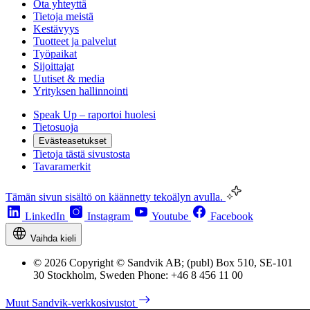
Ota yhteyttä
Tietoja meistä
Kestävyys
Tuotteet ja palvelut
Työpaikat
Sijoittajat
Uutiset & media
Yrityksen hallinnointi
Speak Up – raportoi huolesi
Tietosuoja
Evästeasetukset
Tietoja tästä sivustosta
Tavaramerkit
Tämän sivun sisältö on käännetty tekoälyn avulla.
LinkedIn
Instagram
Youtube
Facebook
Vaihda kieli
© 2026 Copyright © Sandvik AB; (publ) Box 510, SE-101
30 Stockholm, Sweden Phone: +46 8 456 11 00
Muut Sandvik-verkkosivustot