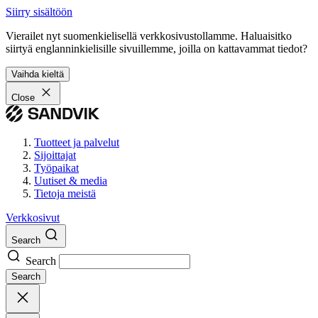
Siirry sisältöön
Vierailet nyt suomenkielisellä verkkosivustollamme. Haluaisitko
siirtyä englanninkielisille sivuillemme, joilla on kattavammat tiedot?
Vaihda kieltä
Close
Tuotteet ja palvelut
Sijoittajat
Työpaikat
Uutiset & media
Tietoja meistä
Verkkosivut
Search
Search
Search