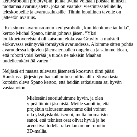
keräysrobotin prototyypin, jonka avulla voidaan poistaa ihmisen
tuottamaa avaruusjätettä, joka on vaaraksi viestintäsatelliiteille,
teleskoopeille ja avaruusaluksille. Tiimin lopullinen tavoite on
jätteetön avaruus.
"Keksimme avaruusromun keräysrobotin, kun ideoimme taululla",
kertoo Michal Spano, tiimin johtava jäsen. "Yksi
joukkuetovereistani oli katsonut elokuvaa Gravity ja muisteli
elokuvassa esiintyvää törmäystä avaruudessa. Aloimme sitten pohtia
avaruudessa leijuvien jätemateriaalien ongelmaa ja saimme idean,
että robotti voisi kerätä ja tuoda ne takaisin Maahan
uudelleenkäyttöä varten."
Neljästä eri maasta tulevasta jäsenestä koostuva tiimi pääsi
Ranskassa järjestetyn hackathonin semifinaaliin. Slovakiasta
kotoisin oleva Spano kertoo, että heidän ratkaisunsa sai hyvän
vastaanoton.
Mielestäni suoriuduimme hyvin, ja olen
ylpeä tiimini jäsenistä. Meille sanottiin, että
projektin talousennusteemme olisi voinut
olla yksityiskohtaisempi, mutta tuomaristo
sanoi, että tekniset osat olivat hyviä ja he
arvostivat todella rakentamamme robotin
3D-mallia.