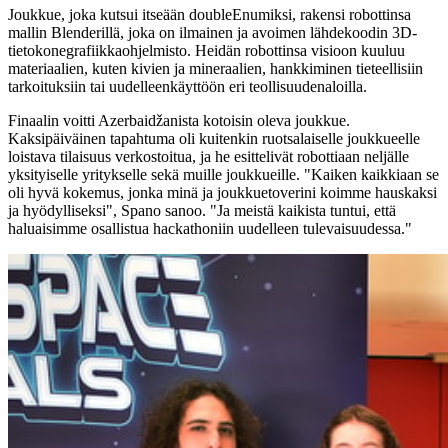
Joukkue, joka kutsui itseään doubleEnumiksi, rakensi robottinsa
mallin Blenderillä, joka on ilmainen ja avoimen lähdekoodin 3D-
tietokonegrafiikkaohjelmisto. Heidän robottinsa visioon kuuluu
materiaalien, kuten kivien ja mineraalien, hankkiminen tieteellisiin
tarkoituksiin tai uudelleenkäyttöön eri teollisuudenaloilla.
Finaalin voitti Azerbaidžanista kotoisin oleva joukkue.
Kaksipäiväinen tapahtuma oli kuitenkin ruotsalaiselle joukkueelle
loistava tilaisuus verkostoitua, ja he esittelivät robottiaan neljälle
yksityiselle yritykselle sekä muille joukkueille. "Kaiken kaikkiaan se
oli hyvä kokemus, jonka minä ja joukkuetoverini koimme hauskaksi
ja hyödylliseksi", Spano sanoo. "Ja meistä kaikista tuntui, että
haluaisimme osallistua hackathoniin uudelleen tulevaisuudessa."