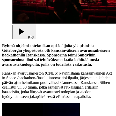
play
Ryhmä ohjelmistotekniikan opiskelijoita yliopistoista
Göteborgin yliopistoista otti
kansainväliseen avaruusaiheiseen
hackathoniin Ranskassa. Sponsorina toimi San
dvikin
sponsoroima tiimi sai tehtäväkseen laatia
kehittää uusia
avaruusteknologioita, joilla on todellista vaikutusta.
Ranskan avaruusjärjestön (CNES) käynnistämä kansainvälinen Act
in Space -hackathon-finaali, innovaatiokilpailu, järjestettiin kahden
päivän ajan helmikuun puolivälissä Cannesissa, Ranskassa. Siihen
osallistui yli 30 tiimiä, jotka esittelivät ratkaisujaan erilaisiin
haasteisiin, jotka liittyvät avaruusteknologian ja -tiedon
hyödyntämiseen jokapäiväisessä elämässä maapallolla.