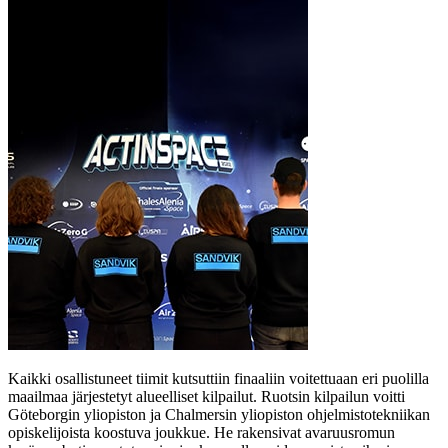
Kaikki osallistuneet tiimit kutsuttiin finaaliin voitettuaan eri puolilla
maailmaa järjestetyt alueelliset kilpailut. Ruotsin kilpailun voitti
Göteborgin yliopiston ja Chalmersin yliopiston ohjelmistotekniikan
opiskelijoista koostuva joukkue. He rakensivat avaruusromun