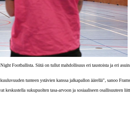
ht Footballista. Siitä on tullut mahdollisuus eri taustoista ja eri asuinal
nkuuluvuuden tunteen ystävien kanssa jalkapallon äärellä", sanoo Framst
at keskustella sukupuolten tasa-arvoon ja sosiaaliseen osallisuuteen liit