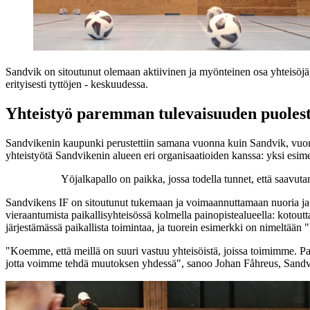
Sandvik on sitoutunut olemaan aktiivinen ja myönteinen osa yhteisöjä
erityisesti tyttöjen - keskuudessa.
Yhteistyö paremman tulevaisuuden puoles
Sandvikenin kaupunki perustettiin samana vuonna kuin Sandvik, vuonna 
yhteistyötä Sandvikenin alueen eri organisaatioiden kanssa: yksi esime
Yöjalkapallo on paikka, jossa todella tunnet, että saavu
Sandvikens IF on sitoutunut tukemaan ja voimaannuttamaan nuoria ja pa
vieraantumista paikallisyhteisössä kolmella painopistealueella: koto
järjestämässä paikallista toimintaa, ja tuorein esimerkki on nimeltään "
"Koemme, että meillä on suuri vastuu yhteisöistä, joissa toimimme. P
jotta voimme tehdä muutoksen yhdessä", sanoo Johan Fåhreus, Sandvik