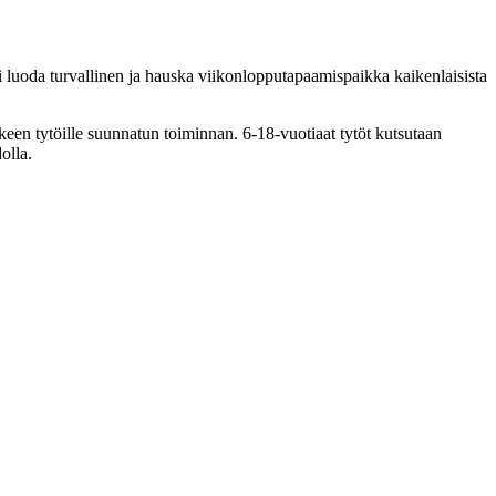
oli luoda turvallinen ja hauska viikonlopputapaamispaikka kaikenlaisista
älkeen tytöille suunnatun toiminnan. 6-18-vuotiaat tytöt kutsutaan
olla.