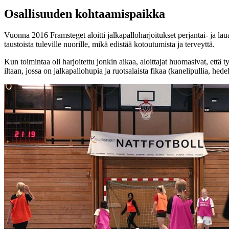
Osallisuuden kohtaamispaikka
Vuonna 2016 Framsteget aloitti jalkapalloharjoitukset perjantai- ja lau
taustoista tuleville nuorille, mikä edistää kotoutumista ja terveyttä.
Kun toimintaa oli harjoitettu jonkin aikaa, aloittajat huomasivat, että 
iltaan, jossa on jalkapallohupia ja ruotsalaista fikaa (kanelipullia, h