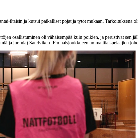
antai-iltaisin ja kutsui paikalliset pojat ja tytöt mukaan. Tarkoituksena 
tyttöjen osallistuminen oli vähäisempää kuin poikien, ja perustivat sen j
edelmiä ja juomia) Sandviken IF:n naisjoukkueen ammattilaispelaajien johd