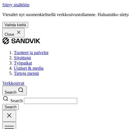
Siirry sisältöön
Vierailet nyt suomenkielisellä verkkosivustollamme. Haluaisitko siirty
Vaihda kieltä
Close
Tuotteet ja palvelut
Sijoittajat
Työpaikat
Uutiset & media
Tietoja meistä
Verkkosivut
Search
Search
Search