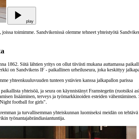
play
, joissa toimimme. Sandvikenissä olemme tehneet yhteistyötä Sandvikens
ta
1862. Siitä lähtien yritys on ollut tiiviisti mukana auttamassa paikall
rkki on Sandvikens IF - paikallinen urheiluseura, joka keskittyy jalkap
tamme yhteenkuuluvuuden tunteen ystävien kanssa jalkapallon parissa
ikallista yhteisöä, ja seura on käynnistänyt Framstegetin (ruotsiksi as
uttamisen lisääminen, terveys ja työmarkkinoiden esteiden vähentäminen
Night football for girls".
aremman ja turvallisemman yhteiskunnan luomiseksi meidän on tehtävä y
in työnantajabrändiasiantuntija.