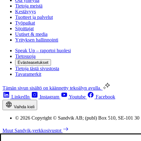
Ota yhteyttä
Tietoja meistä
Kestävyys
Tuotteet ja palvelut
Työpaikat
Sijoittajat
Uutiset & media
Yrityksen hallinnointi
Speak Up – raportoi huolesi
Tietosuoja
Evästeasetukset
Tietoja tästä sivustosta
Tavaramerkit
Tämän sivun sisältö on käännetty tekoälyn avulla.
LinkedIn
Instagram
Youtube
Facebook
Vaihda kieli
© 2026 Copyright © Sandvik AB; (publ) Box 510, SE-101 30
Muut Sandvik-verkkosivustot