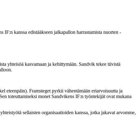
 IF:n kanssa edistääkseen jalkapallon harrastamista nuorten -
ista yhteisöä kasvamaan ja kehittymään. Sandvik tekee tiivistä
alloon.
kel eteenpäin). Framsteget pyrkii vähentämään eriarvoisuutta ja
. Sen toteuttamiseksi monet Sandvikens IF:n työntekijät ovat mukana
hteistyötä sellaisten organisaatioiden kanssa, jotka jakavat arvomme,