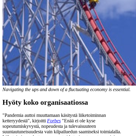
Navigating the ups and down of a fluctuating economy is essential.
Hyöty koko organisaatiossa
"Pandemia auttoi muuttamaan käsitystä liiketoiminnan
ketteryydestä", kirjoitti
Forbes
"Enää ei ole kyse
sopeutumiskyvystä, nopeudesta ja tulevaisuuteen
suuntautuneisuudesta vain kilpailuedun saamiseksi toimialalla.