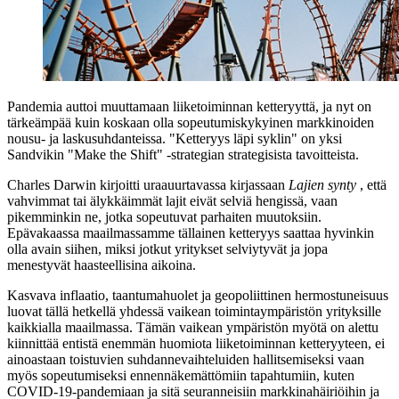
Pandemia auttoi muuttamaan liiketoiminnan ketteryyttä, ja nyt on
tärkeämpää kuin koskaan olla sopeutumiskykyinen markkinoiden
nousu- ja laskusuhdanteissa. "Ketteryys läpi syklin" on yksi
Sandvikin "Make the Shift" -strategian strategisista tavoitteista.
Charles Darwin kirjoitti uraauurtavassa kirjassaan
Lajien synty
, että
vahvimmat tai älykkäimmät lajit eivät selviä hengissä, vaan
pikemminkin ne, jotka sopeutuvat parhaiten muutoksiin.
Epävakaassa maailmassamme tällainen ketteryys saattaa hyvinkin
olla avain siihen, miksi jotkut yritykset selviytyvät ja jopa
menestyvät haasteellisina aikoina.
Kasvava inflaatio, taantumahuolet ja geopoliittinen hermostuneisuus
luovat tällä hetkellä yhdessä vaikean toimintaympäristön yrityksille
kaikkialla maailmassa. Tämän vaikean ympäristön myötä on alettu
kiinnittää entistä enemmän huomiota liiketoiminnan ketteryyteen, ei
ainoastaan toistuvien suhdannevaihteluiden hallitsemiseksi vaan
myös sopeutumiseksi ennennäkemättömiin tapahtumiin, kuten
COVID-19-pandemiaan ja sitä seuranneisiin markkinahäiriöihin ja