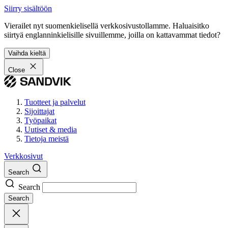
Siirry sisältöön
Vierailet nyt suomenkielisellä verkkosivustollamme. Haluaisitko
siirtyä englanninkielisille sivuillemme, joilla on kattavammat tiedot?
Vaihda kieltä
Close
Tuotteet ja palvelut
Sijoittajat
Työpaikat
Uutiset & media
Tietoja meistä
Verkkosivut
Search
Search
Search