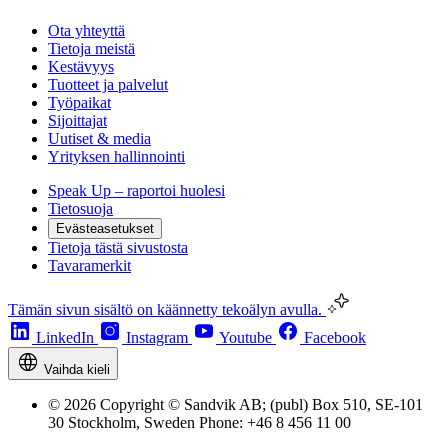
Ota yhteyttä
Tietoja meistä
Kestävyys
Tuotteet ja palvelut
Työpaikat
Sijoittajat
Uutiset & media
Yrityksen hallinnointi
Speak Up – raportoi huolesi
Tietosuoja
Evästeasetukset
Tietoja tästä sivustosta
Tavaramerkit
Tämän sivun sisältö on käännetty tekoälyn avulla.
LinkedIn
Instagram
Youtube
Facebook
Vaihda kieli
© 2026 Copyright © Sandvik AB; (publ) Box 510, SE-101
30 Stockholm, Sweden Phone: +46 8 456 11 00