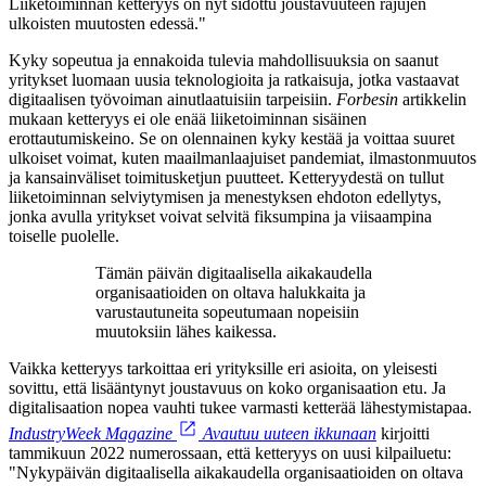
Liiketoiminnan ketteryys on nyt sidottu joustavuuteen rajujen
ulkoisten muutosten edessä."
Kyky sopeutua ja ennakoida tulevia mahdollisuuksia on saanut
yritykset luomaan uusia teknologioita ja ratkaisuja, jotka vastaavat
digitaalisen työvoiman ainutlaatuisiin tarpeisiin.
Forbesin
artikkelin
mukaan ketteryys ei ole enää liiketoiminnan sisäinen
erottautumiskeino. Se on olennainen kyky kestää ja voittaa suuret
ulkoiset voimat, kuten maailmanlaajuiset pandemiat, ilmastonmuutos
ja kansainväliset toimitusketjun puutteet. Ketteryydestä on tullut
liiketoiminnan selviytymisen ja menestyksen ehdoton edellytys,
jonka avulla yritykset voivat selvitä fiksumpina ja viisaampina
toiselle puolelle.
Tämän päivän digitaalisella aikakaudella
organisaatioiden on oltava halukkaita ja
varustautuneita sopeutumaan nopeisiin
muutoksiin lähes kaikessa.
Vaikka ketteryys tarkoittaa eri yrityksille eri asioita, on yleisesti
sovittu, että lisääntynyt joustavuus on koko organisaation etu. Ja
digitalisaation nopea vauhti tukee varmasti ketterää lähestymistapaa.
IndustryWeek Magazine
Avautuu uuteen ikkunaan
kirjoitti
tammikuun 2022 numerossaan, että ketteryys on uusi kilpailuetu:
"Nykypäivän digitaalisella aikakaudella organisaatioiden on oltava