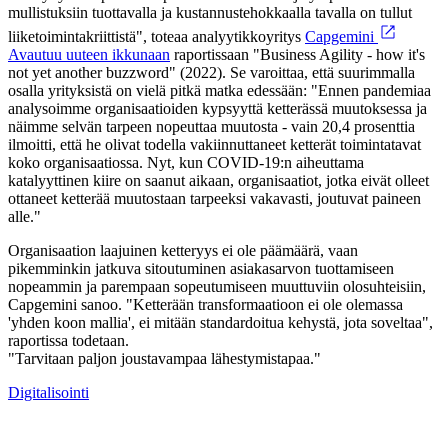
mullistuksiin tuottavalla ja kustannustehokkaalla tavalla on tullut
liiketoimintakriittistä", toteaa analyytikkoyritys
Capgemini
Avautuu uuteen ikkunaan
raportissaan "Business Agility - how it's
not yet another buzzword" (2022). Se varoittaa, että suurimmalla
osalla yrityksistä on vielä pitkä matka edessään: "Ennen pandemiaa
analysoimme organisaatioiden kypsyyttä ketterässä muutoksessa ja
näimme selvän tarpeen nopeuttaa muutosta - vain 20,4 prosenttia
ilmoitti, että he olivat todella vakiinnuttaneet ketterät toimintatavat
koko organisaatiossa. Nyt, kun COVID-19:n aiheuttama
katalyyttinen kiire on saanut aikaan, organisaatiot, jotka eivät olleet
ottaneet ketterää muutostaan tarpeeksi vakavasti, joutuvat paineen
alle."
Organisaation laajuinen ketteryys ei ole päämäärä, vaan
pikemminkin jatkuva sitoutuminen asiakasarvon tuottamiseen
nopeammin ja parempaan sopeutumiseen muuttuviin olosuhteisiin,
Capgemini sanoo. "Ketterään transformaatioon ei ole olemassa
'yhden koon mallia', ei mitään standardoitua kehystä, jota soveltaa",
raportissa todetaan.
"Tarvitaan paljon joustavampaa lähestymistapaa."
Digitalisointi