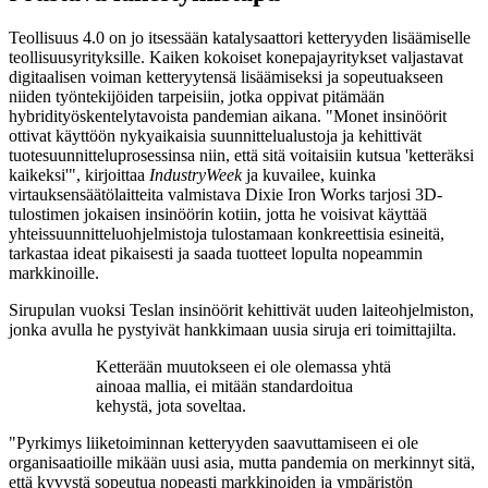
Teollisuus 4.0 on jo itsessään katalysaattori ketteryyden lisäämiselle
teollisuusyrityksille. Kaiken kokoiset konepajayritykset valjastavat
digitaalisen voiman ketteryytensä lisäämiseksi ja sopeutuakseen
niiden työntekijöiden tarpeisiin, jotka oppivat pitämään
hybridityöskentelytavoista pandemian aikana. "Monet insinöörit
ottivat käyttöön nykyaikaisia suunnittelualustoja ja kehittivät
tuotesuunnitteluprosessinsa niin, että sitä voitaisiin kutsua 'ketteräksi
kaikeksi'", kirjoittaa
IndustryWeek
ja kuvailee, kuinka
virtauksensäätölaitteita valmistava Dixie Iron Works tarjosi 3D-
tulostimen jokaisen insinöörin kotiin, jotta he voisivat käyttää
yhteissuunnitteluohjelmistoja tulostamaan konkreettisia esineitä,
tarkastaa ideat pikaisesti ja saada tuotteet lopulta nopeammin
markkinoille.
Sirupulan vuoksi Teslan insinöörit kehittivät uuden laiteohjelmiston,
jonka avulla he pystyivät hankkimaan uusia siruja eri toimittajilta.
Ketterään muutokseen ei ole olemassa yhtä
ainoaa mallia, ei mitään standardoitua
kehystä, jota soveltaa.
"Pyrkimys liiketoiminnan ketteryyden saavuttamiseen ei ole
organisaatioille mikään uusi asia, mutta pandemia on merkinnyt sitä,
että kyvystä sopeutua nopeasti markkinoiden ja ympäristön