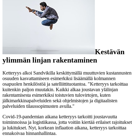
Kestävän
ylimmän linjan rakentaminen
Ketteryys alkoi Sandvikilla keskittymällä muuttuvien kustannusten
osuuden kasvattamiseen esimerkiksi lisäämällä kolmannen
osapuolen henkilöstöä ja satelliittituotantoa. "Ketteryys tarkoittaa
kuitenkin paljon muutakin. Kaikki alkaa joustavan ylälinjan
rakentamisesta esimerkiksi toistuvien tulovirtojen, kuten
jälkimarkkinapalveluiden sekä ohjelmistojen ja digitaalisten
palveluiden tilaussopimusten avulla."
Covid-19-pandemian aikana ketteryys tarkoitti joustavuutta
toiminnoissa ja logistiikassa, jotta voitiin kiertää erilaiset rajoitukset
ja lukitukset. Nyt, korkean inflaation aikana, ketteryys tarkoittaa
ennakoivaa hinnanhallintaa.