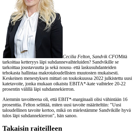
Cecilia Felton, Sandvik CFO
Mitä
tarkoittaa ketteryys läpi suhdannevaihteluiden? Sandvikille se
tarkoittaa joustavuutta ja sekä nousu- että laskusuhdanteiden
tehokasta hallintaa makrotaloudellisten muutosten mukaisesti.
Keskeinen menestyksen mittari on toukokuussa 2022 julkistettu uusi
katetavoite, jonka mukaan oikaistu EBITA*-kate vaihtelee 20-22
prosentin välillä läpi suhdannekierron.
Aiemmin tavoitteena oli, että EBIT*-marginaali olisi vähintään 16
prosenttia. Felton selittää, miten uusi tavoite määriteltiin: "Uusi
taloudellinen tavoite kertoo, mikä on mielestämme Sandvikille hyvä
tulos läpi suhdannekierron", hän sanoo.
Takaisin raiteilleen