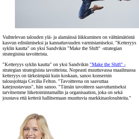
Vaihtelevan talouden ylä- ja alamäissä liikkuminen on välttämätöntä
kasvun edistämiseksi ja kannattavuuden varmistamiseksi. "Ketteryys
syklin kautta" on yksi Sandvikin "Make the Shift" -strategian
strategisista tavoitteista.
"Ketteryys syklin kautta" on yksi Sandvikin
"Make the Shift" -
strategian strategisista tavoitteista. Nopeasti muuttuvassa maailmassa
ketteryys on tärkeämpää kuin koskaan, sanoo konsernin
talousjohtaja Cecilia Felton. "Tavoitteena on saavuttaa
katejoustavuus", hän sanoo. "Tämän tavoitteen saavuttamiseksi
tarvitsemme liiketoimintamallin ja organisaation, joka on sekä
joustava että ketterä hallitsemaan muuttuvia markkinaolosuhteita."