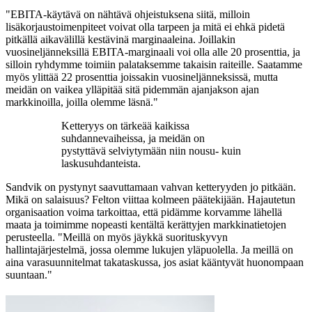
"EBITA-käytävä on nähtävä ohjeistuksena siitä, milloin
lisäkorjaustoimenpiteet voivat olla tarpeen ja mitä ei ehkä pidetä
pitkällä aikavälillä kestävinä marginaaleina. Joillakin
vuosineljänneksillä EBITA-marginaali voi olla alle 20 prosenttia, ja
silloin ryhdymme toimiin palataksemme takaisin raiteille. Saatamme
myös ylittää 22 prosenttia joissakin vuosineljänneksissä, mutta
meidän on vaikea ylläpitää sitä pidemmän ajanjakson ajan
markkinoilla, joilla olemme läsnä."
Ketteryys on tärkeää kaikissa
suhdannevaiheissa, ja meidän on
pystyttävä selviytymään niin nousu- kuin
laskusuhdanteista.
Sandvik on pystynyt saavuttamaan vahvan ketteryyden jo pitkään.
Mikä on salaisuus? Felton viittaa kolmeen päätekijään. Hajautetun
organisaation voima tarkoittaa, että pidämme korvamme lähellä
maata ja toimimme nopeasti kentältä kerättyjen markkinatietojen
perusteella. "Meillä on myös jäykkä suorituskyvyn
hallintajärjestelmä, jossa olemme lukujen yläpuolella. Ja meillä on
aina varasuunnitelmat takataskussa, jos asiat kääntyvät huonompaan
suuntaan."