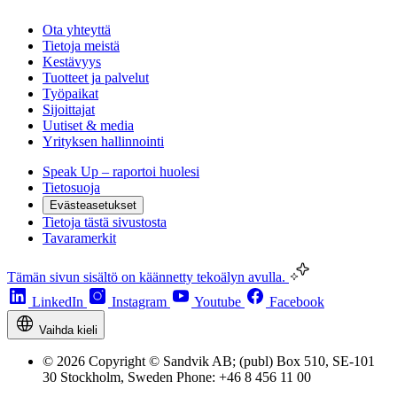
Ota yhteyttä
Tietoja meistä
Kestävyys
Tuotteet ja palvelut
Työpaikat
Sijoittajat
Uutiset & media
Yrityksen hallinnointi
Speak Up – raportoi huolesi
Tietosuoja
Evästeasetukset
Tietoja tästä sivustosta
Tavaramerkit
Tämän sivun sisältö on käännetty tekoälyn avulla.
LinkedIn
Instagram
Youtube
Facebook
Vaihda kieli
© 2026 Copyright © Sandvik AB; (publ) Box 510, SE-101
30 Stockholm, Sweden Phone: +46 8 456 11 00