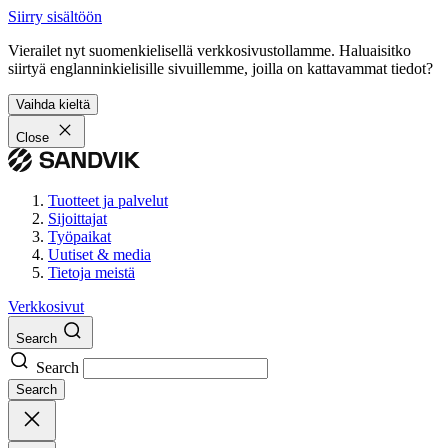
Siirry sisältöön
Vierailet nyt suomenkielisellä verkkosivustollamme. Haluaisitko
siirtyä englanninkielisille sivuillemme, joilla on kattavammat tiedot?
Vaihda kieltä
Close
Tuotteet ja palvelut
Sijoittajat
Työpaikat
Uutiset & media
Tietoja meistä
Verkkosivut
Search
Search
Search