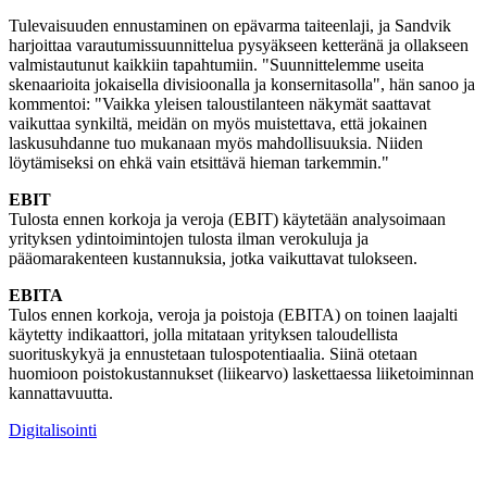
Tulevaisuuden ennustaminen on epävarma taiteenlaji, ja Sandvik
harjoittaa varautumissuunnittelua pysyäkseen ketteränä ja ollakseen
valmistautunut kaikkiin tapahtumiin. "Suunnittelemme useita
skenaarioita jokaisella divisioonalla ja konsernitasolla", hän sanoo ja
kommentoi: "Vaikka yleisen taloustilanteen näkymät saattavat
vaikuttaa synkiltä, meidän on myös muistettava, että jokainen
laskusuhdanne tuo mukanaan myös mahdollisuuksia. Niiden
löytämiseksi on ehkä vain etsittävä hieman tarkemmin."
EBIT
Tulosta ennen korkoja ja veroja (EBIT) käytetään analysoimaan
yrityksen ydintoimintojen tulosta ilman verokuluja ja
pääomarakenteen kustannuksia, jotka vaikuttavat tulokseen.
EBITA
Tulos ennen korkoja, veroja ja poistoja (EBITA) on toinen laajalti
käytetty indikaattori, jolla mitataan yrityksen taloudellista
suorituskykyä ja ennustetaan tulospotentiaalia. Siinä otetaan
huomioon poistokustannukset (liikearvo) laskettaessa liiketoiminnan
kannattavuutta.
Digitalisointi