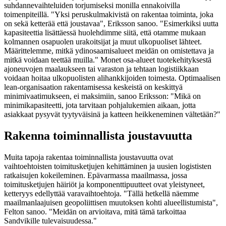
suhdannevaihteluiden torjumiseksi monilla ennakoivilla
toimenpiteillä. "Yksi peruskulmakivistä on rakentaa toiminta, joka
on sekä ketterää että joustavaa", Eriksson sanoo. "Esimerkiksi uutta
kapasiteettia lisättäessä huolehdimme siitä, että otamme mukaan
kolmannen osapuolen urakoitsijat ja muut ulkopuoliset lähteet.
Määrittelemme, mitkä ydinosaamisalueet meidän on omistettava ja
mitkä voidaan teettää muilla." Monet osa-alueet tuotekehityksestä
ajoneuvojen maalaukseen tai varaston ja tehtaan logistiikkaan
voidaan hoitaa ulkopuolisten alihankkijoiden toimesta. Optimaalisen
lean-organisaation rakentamisessa keskeistä on keskittyä
minimivaatimukseen, ei maksimiin, sanoo Eriksson: "Mikä on
minimikapasiteetti, jota tarvitaan pohjalukemien aikaan, jotta
asiakkaat pysyvät tyytyväisinä ja katteen heikkeneminen vältetään?"
Rakenna toiminnallista joustavuutta
Muita tapoja rakentaa toiminnallista joustavuutta ovat
vaihtoehtoisten toimitusketjujen kehittäminen ja uusien logististen
ratkaisujen kokeileminen. Epävarmassa maailmassa, jossa
toimitusketjujen häiriöt ja komponenttipuutteet ovat yleistyneet,
ketteryys edellyttää varavaihtoehtoja. "Tällä hetkellä näemme
maailmanlaajuisen geopoliittisen muutoksen kohti alueellistumista",
Felton sanoo. "Meidän on arvioitava, mitä tämä tarkoittaa
Sandvikille tulevaisuudessa."