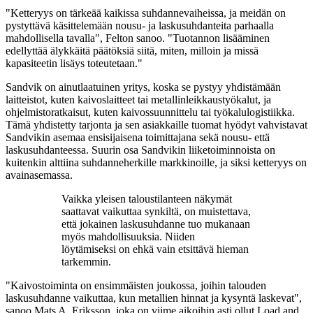
"Ketteryys on tärkeää kaikissa suhdannevaiheissa, ja meidän on
pystyttävä käsittelemään nousu- ja laskusuhdanteita parhaalla
mahdollisella tavalla", Felton sanoo. "Tuotannon lisääminen
edellyttää älykkäitä päätöksiä siitä, miten, milloin ja missä
kapasiteetin lisäys toteutetaan."
Sandvik on ainutlaatuinen yritys, koska se pystyy yhdistämään
laitteistot, kuten kaivoslaitteet tai metallinleikkaustyökalut, ja
ohjelmistoratkaisut, kuten kaivossuunnittelu tai työkalulogistiikka.
Tämä yhdistetty tarjonta ja sen asiakkaille tuomat hyödyt vahvistavat
Sandvikin asemaa ensisijaisena toimittajana sekä nousu- että
laskusuhdanteessa. Suurin osa Sandvikin liiketoiminnoista on
kuitenkin alttiina suhdanneherkille markkinoille, ja siksi ketteryys on
avainasemassa.
Vaikka yleisen taloustilanteen näkymät
saattavat vaikuttaa synkiltä, on muistettava,
että jokainen laskusuhdanne tuo mukanaan
myös mahdollisuuksia. Niiden
löytämiseksi on ehkä vain etsittävä hieman
tarkemmin.
"Kaivostoiminta on ensimmäisten joukossa, joihin talouden
laskusuhdanne vaikuttaa, kun metallien hinnat ja kysyntä laskevat",
sanoo Mats A. Eriksson, joka on viime aikoihin asti ollut Load and