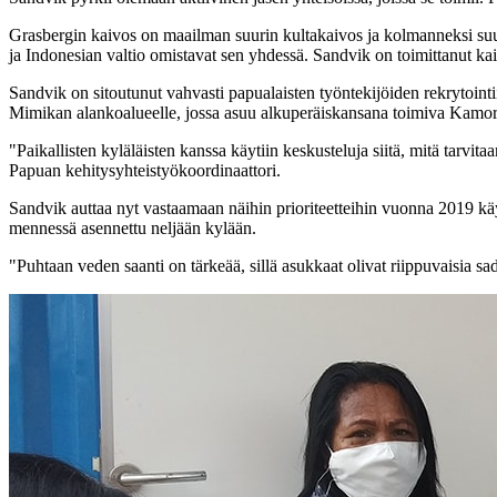
Grasbergin kaivos on maailman suurin kultakaivos ja kolmanneksi suu
ja Indonesian valtio omistavat sen yhdessä. Sandvik on toimittanut kaiv
Sandvik on sitoutunut vahvasti papualaisten työntekijöiden rekrytoint
Mimikan alankoalueelle, jossa asuu alkuperäiskansana toimiva Kamoro
"Paikallisten kyläläisten kanssa käytiin keskusteluja siitä, mitä tarvi
Papuan kehitysyhteistyökoordinaattori.
Sandvik auttaa nyt vastaamaan näihin prioriteetteihin vuonna 2019 käy
mennessä asennettu neljään kylään.
"Puhtaan veden saanti on tärkeää, sillä asukkaat olivat riippuvaisia s