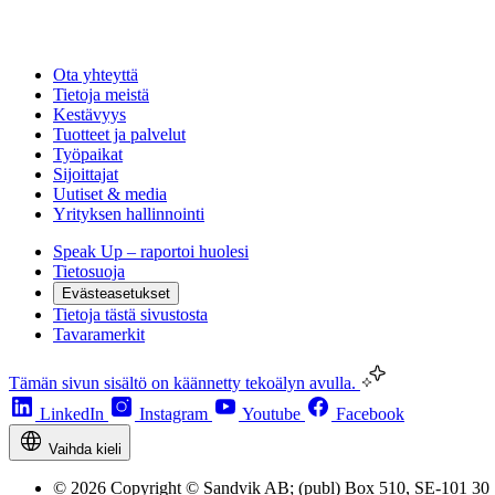
Ota yhteyttä
Tietoja meistä
Kestävyys
Tuotteet ja palvelut
Työpaikat
Sijoittajat
Uutiset & media
Yrityksen hallinnointi
Speak Up – raportoi huolesi
Tietosuoja
Evästeasetukset
Tietoja tästä sivustosta
Tavaramerkit
Tämän sivun sisältö on käännetty tekoälyn avulla.
LinkedIn
Instagram
Youtube
Facebook
Vaihda kieli
© 2026 Copyright © Sandvik AB; (publ) Box 510, SE-101 30