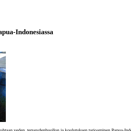
apua-Indonesiassa
. Puhtaan veden, terveydenhuollon ja koulutuksen tarjoaminen Papua-Indo