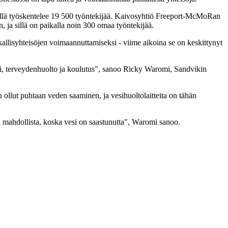
iellä työskentelee 19 500 työntekijää. Kaivosyhtiö Freeport-McMoRan
, ja sillä on paikalla noin 300 omaa työntekijää.
kallisyhteisöjen voimaannuttamiseksi - viime aikoina se on keskittynyt
s vesi, terveydenhuolto ja koulutus", sanoo Ricky Waromi, Sandvikin
ollut puhtaan veden saaminen, ja vesihuoltolaitteita on tähän
ää mahdollista, koska vesi on saastunutta", Waromi sanoo.