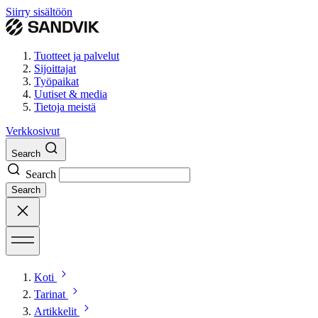
Siirry sisältöön
Tuotteet ja palvelut
Sijoittajat
Työpaikat
Uutiset & media
Tietoja meistä
Verkkosivut
Search
Search
Search
Koti
Tarinat
Artikkelit