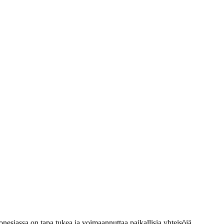
nesiassa on tapa tukea ja voimaannuttaa paikallisia yhteisöjä.