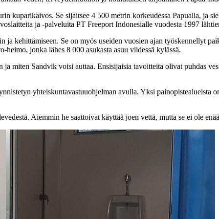
rin kuparikaivos. Se sijaitsee 4 500 metrin korkeudessa Papualla, ja s
oslaitteita ja -palveluita PT Freeport Indonesialle vuodesta 1997 lähtien
iin ja kehittämiseen. Se on myös useiden vuosien ajan työskennellyt pai
-heimo, jonka lähes 8 000 asukasta asuu viidessä kylässä.
taan ja miten Sandvik voisi auttaa. Ensisijaisia tavoitteita olivat puhda
nnistetyn yhteiskuntavastuuohjelman avulla. Yksi painopistealueista on 
adevedestä. Aiemmin he saattoivat käyttää joen vettä, mutta se ei ole en