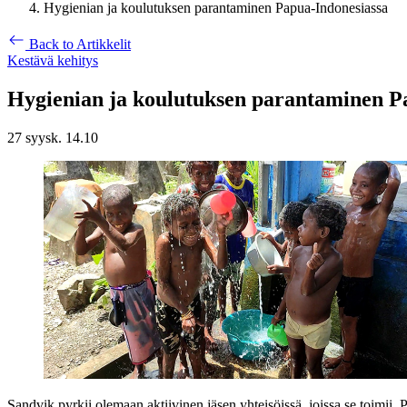
Hygienian ja koulutuksen parantaminen Papua-Indonesiassa
Back to Artikkelit
Kestävä kehitys
Hygienian ja koulutuksen parantaminen P
27 syysk. 14.10
Sandvik pyrkii olemaan aktiivinen jäsen yhteisöissä, joissa se toimii