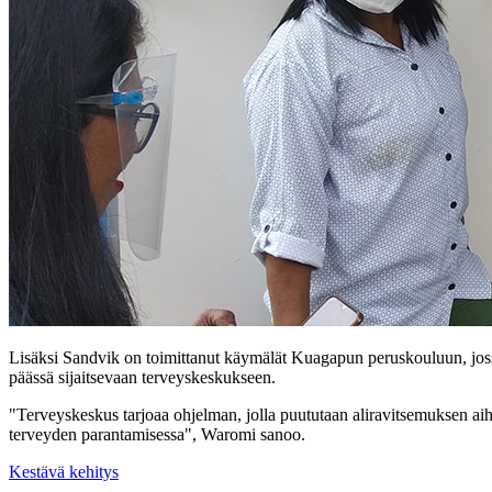
Lisäksi Sandvik on toimittanut käymälät Kuagapun peruskouluun, jos
päässä sijaitsevaan terveyskeskukseen.
"Terveyskeskus tarjoaa ohjelman, jolla puututaan aliravitsemuksen aihe
terveyden parantamisessa", Waromi sanoo.
Kestävä kehitys