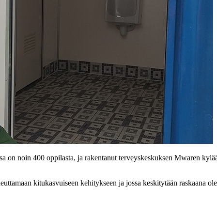
sa on noin 400 oppilasta, ja rakentanut terveyskeskuksen Mwaren kyl
uttamaan kitukasvuiseen kehitykseen ja jossa keskitytään raskaana olevii