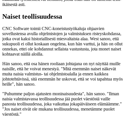
ikäisestä asti.
Naiset teollisuudessa
CNC Software toimii CNC-koneistustyökaluja ohjaavien
sovellustensa avulla ohjelmistojen ja valmistuksen risteyskohdassa,
jotka ovat kaksi historiallisesti miesvaltaista alaa. West sanoo, että
sukupuoli ei ollut koskaan ongelma, kun hän varttui, ja hän on ollut
onnekas, ettei ole kohdannut sellaista vastustusta, jota monet naiset
kohtaavat näillä aloilla.
Hän sanoo, että osa hänen rooliaan johtajana on nyt näyttää muille
naisille, että he voivat menestyä. "Mitä enemmän naiset näkevät
muita naisia valmistus- tai ohjelmistoalalla ja ennen kaikkea
johtotehtävissä, sitä enemmän he uskovat, että se voi tapahtua myös
heille", hän sanoo.
"Puhumme paljon ajatusten moninaisuudesta", hän sanoo. "Ilman
naisia valmistavassa teollisuudessa jää puolet väestöstä vaille
panosta teollisuudessa, joka vaikuttaa jokapäiväiseen elämäämme."
"Jos naiset eivät ole mukana teollisuudessa, menetämme puolet
väestöstä."