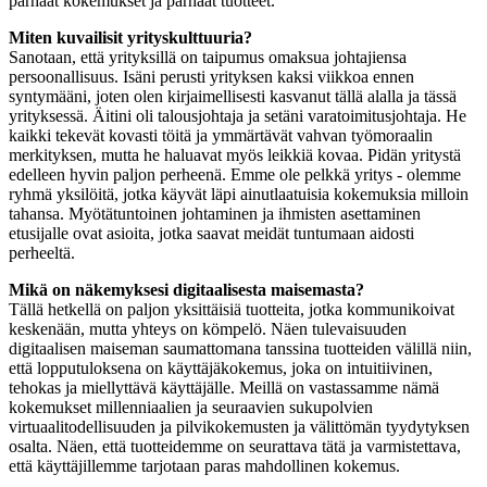
parhaat kokemukset ja parhaat tuotteet.
Miten kuvailisit yrityskulttuuria?
Sanotaan, että yrityksillä on taipumus omaksua johtajiensa
persoonallisuus. Isäni perusti yrityksen kaksi viikkoa ennen
syntymääni, joten olen kirjaimellisesti kasvanut tällä alalla ja tässä
yrityksessä. Äitini oli talousjohtaja ja setäni varatoimitusjohtaja. He
kaikki tekevät kovasti töitä ja ymmärtävät vahvan työmoraalin
merkityksen, mutta he haluavat myös leikkiä kovaa. Pidän yritystä
edelleen hyvin paljon perheenä. Emme ole pelkkä yritys - olemme
ryhmä yksilöitä, jotka käyvät läpi ainutlaatuisia kokemuksia milloin
tahansa. Myötätuntoinen johtaminen ja ihmisten asettaminen
etusijalle ovat asioita, jotka saavat meidät tuntumaan aidosti
perheeltä.
Mikä on näkemyksesi digitaalisesta maisemasta?
Tällä hetkellä on paljon yksittäisiä tuotteita, jotka kommunikoivat
keskenään, mutta yhteys on kömpelö. Näen tulevaisuuden
digitaalisen maiseman saumattomana tanssina tuotteiden välillä niin,
että lopputuloksena on käyttäjäkokemus, joka on intuitiivinen,
tehokas ja miellyttävä käyttäjälle. Meillä on vastassamme nämä
kokemukset millenniaalien ja seuraavien sukupolvien
virtuaalitodellisuuden ja pilvikokemusten ja välittömän tyydytyksen
osalta. Näen, että tuotteidemme on seurattava tätä ja varmistettava,
että käyttäjillemme tarjotaan paras mahdollinen kokemus.