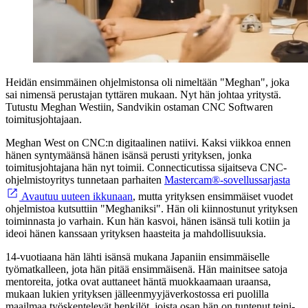
Heidän ensimmäinen ohjelmistonsa oli nimeltään "Meghan", joka
sai nimensä perustajan tyttären mukaan. Nyt hän johtaa yritystä.
Tutustu Meghan Westiin, Sandvikin ostaman CNC Softwaren
toimitusjohtajaan.
Meghan West on CNC:n digitaalinen natiivi. Kaksi viikkoa ennen
hänen syntymäänsä hänen isänsä perusti yrityksen, jonka
toimitusjohtajana hän nyt toimii. Connecticutissa sijaitseva CNC-
ohjelmistoyritys tunnetaan parhaiten
Mastercam®-sovellussarjasta
Avautuu uuteen ikkunaan
, mutta yrityksen ensimmäiset vuodet
ohjelmistoa kutsuttiin "Meghaniksi". Hän oli kiinnostunut yrityksen
toiminnasta jo varhain. Kun hän kasvoi, hänen isänsä tuli kotiin ja
ideoi hänen kanssaan yrityksen haasteita ja mahdollisuuksia.
14-vuotiaana hän lähti isänsä mukana Japaniin ensimmäiselle
työmatkalleen, jota hän pitää ensimmäisenä. Hän mainitsee satoja
mentoreita, jotka ovat auttaneet häntä muokkaamaan uraansa,
mukaan lukien yrityksen jälleenmyyjäverkostossa eri puolilla
maailmaa työskentelevät henkilöt, joista osan hän on tuntenut teini-