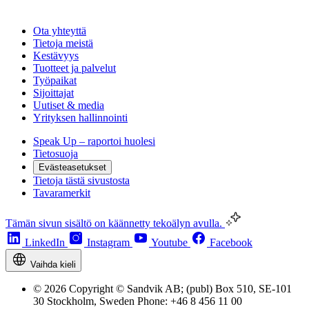
Ota yhteyttä
Tietoja meistä
Kestävyys
Tuotteet ja palvelut
Työpaikat
Sijoittajat
Uutiset & media
Yrityksen hallinnointi
Speak Up – raportoi huolesi
Tietosuoja
Evästeasetukset
Tietoja tästä sivustosta
Tavaramerkit
Tämän sivun sisältö on käännetty tekoälyn avulla.
LinkedIn
Instagram
Youtube
Facebook
Vaihda kieli
© 2026 Copyright © Sandvik AB; (publ) Box 510, SE-101
30 Stockholm, Sweden Phone: +46 8 456 11 00