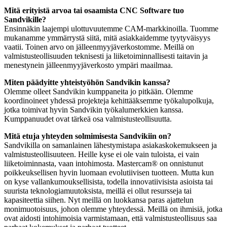
Mitä erityistä arvoa tai osaamista CNC Software tuo
Sandvikille?
Ensinnäkin laajempi ulottuvuutemme CAM-markkinoilla. Tuomme
mukanamme ymmärrystä siitä, mitä asiakkaidemme tyytyväisyys
vaatii. Toinen arvo on jälleenmyyjäverkostomme. Meillä on
valmistusteollisuuden teknisesti ja liiketoiminnallisesti taitavin ja
menestynein jälleenmyyjäverkosto ympäri maailmaa.
Miten päädyitte yhteistyöhön Sandvikin kanssa?
Olemme olleet Sandvikin kumppaneita jo pitkään. Olemme
koordinoineet yhdessä projekteja kehittääksemme työkalupolkuja,
jotka toimivat hyvin Sandvikin työkalumerkkien kanssa.
Kumppanuudet ovat tärkeä osa valmistusteollisuutta.
Mitä etuja yhteyden solmimisesta Sandvikiin on?
Sandvikilla on samanlainen lähestymistapa asiakaskokemukseen ja
valmistusteollisuuteen. Heille kyse ei ole vain tuloista, ei vain
liiketoiminnasta, vaan intohimosta. Mastercam® on onnistunut
poikkeuksellisen hyvin luomaan evolutiivisen tuotteen. Mutta kun
on kyse vallankumouksellisista, todella innovatiivisista asioista tai
suurista teknologiamuutoksista, meillä ei ollut resursseja tai
kapasiteettia siihen. Nyt meillä on luokkansa paras ajattelun
monimuotoisuus, johon olemme yhteydessä. Meillä on ihmisiä, jotka
ovat aidosti intohimoisia varmistamaan, että valmistusteollisuus saa