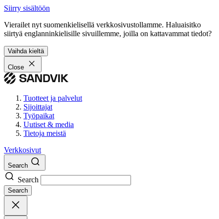
Siirry sisältöön
Vierailet nyt suomenkielisellä verkkosivustollamme. Haluaisitko
siirtyä englanninkielisille sivuillemme, joilla on kattavammat tiedot?
Vaihda kieltä
Close
Tuotteet ja palvelut
Sijoittajat
Työpaikat
Uutiset & media
Tietoja meistä
Verkkosivut
Search
Search
Search