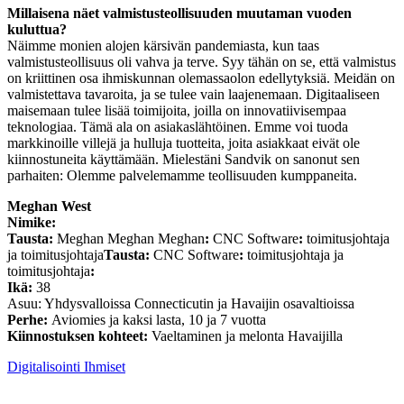
Millaisena näet valmistusteollisuuden muutaman vuoden
kuluttua?
Näimme monien alojen kärsivän pandemiasta, kun taas
valmistusteollisuus oli vahva ja terve. Syy tähän on se, että valmistus
on kriittinen osa ihmiskunnan olemassaolon edellytyksiä. Meidän on
valmistettava tavaroita, ja se tulee vain laajenemaan. Digitaaliseen
maisemaan tulee lisää toimijoita, joilla on innovatiivisempaa
teknologiaa. Tämä ala on asiakaslähtöinen. Emme voi tuoda
markkinoille villejä ja hulluja tuotteita, joita asiakkaat eivät ole
kiinnostuneita käyttämään. Mielestäni Sandvik on sanonut sen
parhaiten: Olemme palvelemamme teollisuuden kumppaneita.
Meghan West
Nimike:
Tausta:
Meghan Meghan Meghan
:
CNC Software
:
toimitusjohtaja
ja toimitusjohtaja
Tausta:
CNC Software
:
toimitusjohtaja ja
toimitusjohtaja
:
Ikä:
38
Asuu: Yhdysvalloissa Connecticutin ja Havaijin osavaltioissa
Perhe:
Aviomies ja kaksi lasta, 10 ja 7 vuotta
Kiinnostuksen kohteet:
Vaeltaminen ja melonta Havaijilla
Digitalisointi
Ihmiset