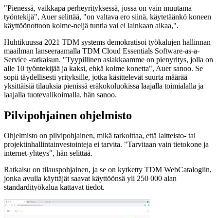
"Pienessä, vaikkapa perheyrityksessä, jossa on vain muutama
työntekijä", Auer selittää, "on valtava ero siinä, käytetäänkö koneen
käyttöönottoon kolme-neljä tuntia vai ei lainkaan aikaa,".
Huhtikuussa 2021 TDM systems demokratisoi työkalujen hallinnan
maailman lanseeraamalla TDM Cloud Essentials Software-as-a-
Service -ratkaisun. "Tyypillinen asiakkaamme on pienyritys, jolla on
alle 10 työntekijää ja kaksi, ehkä kolme konetta", Auer sanoo. Se
sopii täydellisesti yrityksille, jotka käsittelevät suurta määrää
yksittäisiä tilauksia pienissä eräkokoluokissa laajalla toimialalla ja
laajalla tuotevalikoimalla, hän sanoo.
Pilvipohjainen ohjelmisto
Ohjelmisto on pilvipohjainen, mikä tarkoittaa, että laitteisto- tai
projektinhallintainvestointeja ei tarvita. "Tarvitaan vain tietokone ja
internet-yhteys", hän selittää.
Ratkaisu on tilauspohjainen, ja se on kytketty TDM WebCatalogiin,
jonka avulla käyttäjät saavat käyttöönsä yli 250 000 alan
standardityökalua kattavat tiedot.