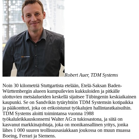
Robert Auer, TDM Systems
Noin 30 kilometriä Stuttgartista etelään, Etelä-Saksan Baden-
Württembergin alueen kumpuilevien kukkuloiden ja pitkälle
ulottuvien metsäalueiden keskellä sijaitsee Tübingenin keskiaikainen
kaupunki. Se on Sandvikin tytäryhtiön TDM Systemsin kotipaikka
ja pääkonttori, joka on erikoistunut työkalujen hallintaratkaisuihin.
TDM Systems aloitti toimintansa vuonna 1988
työkaluleikkauskonserni Walter AG:n tukiosastona, ja siitä on
kasvanut markkinajohtaja, joka on monikansallinen yritys, jonka
lähes 1 000 suuren teollisuusasiakkaan joukossa on muun muassa
Boeing, Ferrari ja Siemens.