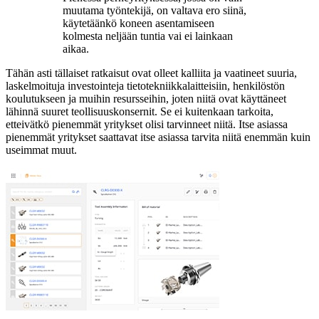
muutama työntekijä, on valtava ero siinä,
käytetäänkö koneen asentamiseen
kolmesta neljään tuntia vai ei lainkaan
aikaa.
Tähän asti tällaiset ratkaisut ovat olleet kalliita ja vaatineet suuria,
laskelmoituja investointeja tietotekniikkalaitteisiin, henkilöstön
koulutukseen ja muihin resursseihin, joten niitä ovat käyttäneet
lähinnä suuret teollisuuskonsernit. Se ei kuitenkaan tarkoita,
etteivätkö pienemmät yritykset olisi tarvinneet niitä. Itse asiassa
pienemmät yritykset saattavat itse asiassa tarvita niitä enemmän kuin
useimmat muut.