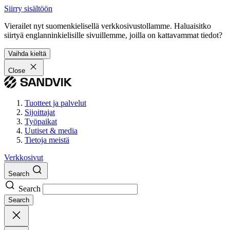
Siirry sisältöön
Vierailet nyt suomenkielisellä verkkosivustollamme. Haluaisitko
siirtyä englanninkielisille sivuillemme, joilla on kattavammat tiedot?
Vaihda kieltä
Close
Tuotteet ja palvelut
Sijoittajat
Työpaikat
Uutiset & media
Tietoja meistä
Verkkosivut
Search
Search
Search