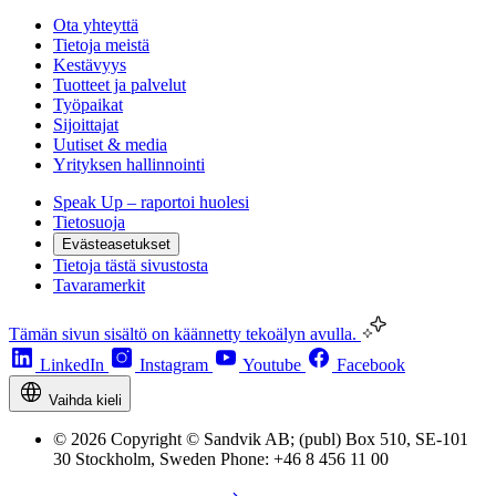
Ota yhteyttä
Tietoja meistä
Kestävyys
Tuotteet ja palvelut
Työpaikat
Sijoittajat
Uutiset & media
Yrityksen hallinnointi
Speak Up – raportoi huolesi
Tietosuoja
Evästeasetukset
Tietoja tästä sivustosta
Tavaramerkit
Tämän sivun sisältö on käännetty tekoälyn avulla.
LinkedIn
Instagram
Youtube
Facebook
Vaihda kieli
© 2026 Copyright © Sandvik AB; (publ) Box 510, SE-101
30 Stockholm, Sweden Phone: +46 8 456 11 00