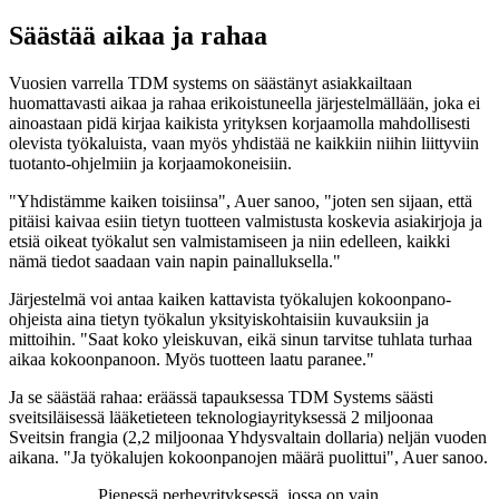
Säästää aikaa ja rahaa
Vuosien varrella TDM systems on säästänyt asiakkailtaan
huomattavasti aikaa ja rahaa erikoistuneella järjestelmällään, joka ei
ainoastaan pidä kirjaa kaikista yrityksen korjaamolla mahdollisesti
olevista työkaluista, vaan myös yhdistää ne kaikkiin niihin liittyviin
tuotanto-ohjelmiin ja korjaamokoneisiin.
"Yhdistämme kaiken toisiinsa", Auer sanoo, "joten sen sijaan, että
pitäisi kaivaa esiin tietyn tuotteen valmistusta koskevia asiakirjoja ja
etsiä oikeat työkalut sen valmistamiseen ja niin edelleen, kaikki
nämä tiedot saadaan vain napin painalluksella."
Järjestelmä voi antaa kaiken kattavista työkalujen kokoonpano-
ohjeista aina tietyn työkalun yksityiskohtaisiin kuvauksiin ja
mittoihin. "Saat koko yleiskuvan, eikä sinun tarvitse tuhlata turhaa
aikaa kokoonpanoon. Myös tuotteen laatu paranee."
Ja se säästää rahaa: eräässä tapauksessa TDM Systems säästi
sveitsiläisessä lääketieteen teknologiayrityksessä 2 miljoonaa
Sveitsin frangia (2,2 miljoonaa Yhdysvaltain dollaria) neljän vuoden
aikana. "Ja työkalujen kokoonpanojen määrä puolittui", Auer sanoo.
Pienessä perheyrityksessä, jossa on vain