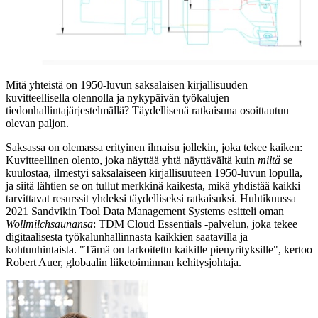
Mitä yhteistä on 1950-luvun saksalaisen kirjallisuuden
kuvitteellisella olennolla ja nykypäivän työkalujen
tiedonhallintajärjestelmällä? Täydellisenä ratkaisuna osoittautuu
olevan paljon.
Saksassa on olemassa erityinen ilmaisu jollekin, joka tekee kaiken:
Kuvitteellinen olento, joka näyttää yhtä näyttävältä kuin
miltä
se
kuulostaa, ilmestyi saksalaiseen kirjallisuuteen 1950-luvun lopulla,
ja siitä lähtien se on tullut merkkinä kaikesta, mikä yhdistää kaikki
tarvittavat resurssit yhdeksi täydelliseksi ratkaisuksi. Huhtikuussa
2021 Sandvikin Tool Data Management Systems esitteli oman
Wollmilchsaunansa
: TDM Cloud Essentials -palvelun, joka tekee
digitaalisesta työkalunhallinnasta kaikkien saatavilla ja
kohtuuhintaista. "Tämä on tarkoitettu kaikille pienyrityksille", kertoo
Robert Auer, globaalin liiketoiminnan kehitysjohtaja.