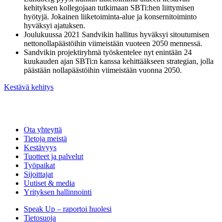
kehityksen kollegojaan tutkimaan SBTi:hen liittymisen
hyötyjä. Jokainen liiketoiminta-alue ja konsernitoiminto
hyväksyi ajatuksen.
Joulukuussa 2021 Sandvikin hallitus hyväksyi sitoutumisen
nettonollapäästöihin viimeistään vuoteen 2050 mennessä.
Sandvikin projektiryhmä työskentelee nyt enintään 24
kuukauden ajan SBTi:n kanssa kehittääkseen strategian, jolla
päästään nollapäästöihin viimeistään vuonna 2050.
Kestävä kehitys
Ota yhteyttä
Tietoja meistä
Kestävyys
Tuotteet ja palvelut
Työpaikat
Sijoittajat
Uutiset & media
Yrityksen hallinnointi
Speak Up – raportoi huolesi
Tietosuoja