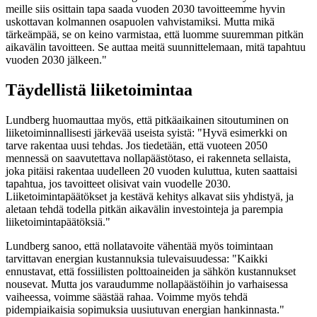
meille siis osittain tapa saada vuoden 2030 tavoitteemme hyvin
uskottavan kolmannen osapuolen vahvistamiksi. Mutta mikä
tärkeämpää, se on keino varmistaa, että luomme suuremman pitkän
aikavälin tavoitteen. Se auttaa meitä suunnittelemaan, mitä tapahtuu
vuoden 2030 jälkeen."
Täydellistä liiketoimintaa
Lundberg huomauttaa myös, että pitkäaikainen sitoutuminen on
liiketoiminnallisesti järkevää useista syistä: "Hyvä esimerkki on
tarve rakentaa uusi tehdas. Jos tiedetään, että vuoteen 2050
mennessä on saavutettava nollapäästötaso, ei rakenneta sellaista,
joka pitäisi rakentaa uudelleen 20 vuoden kuluttua, kuten saattaisi
tapahtua, jos tavoitteet olisivat vain vuodelle 2030.
Liiketoimintapäätökset ja kestävä kehitys alkavat siis yhdistyä, ja
aletaan tehdä todella pitkän aikavälin investointeja ja parempia
liiketoimintapäätöksiä."
Lundberg sanoo, että nollatavoite vähentää myös toimintaan
tarvittavan energian kustannuksia tulevaisuudessa: "Kaikki
ennustavat, että fossiilisten polttoaineiden ja sähkön kustannukset
nousevat. Mutta jos varaudumme nollapäästöihin jo varhaisessa
vaiheessa, voimme säästää rahaa. Voimme myös tehdä
pidempiaikaisia sopimuksia uusiutuvan energian hankinnasta."