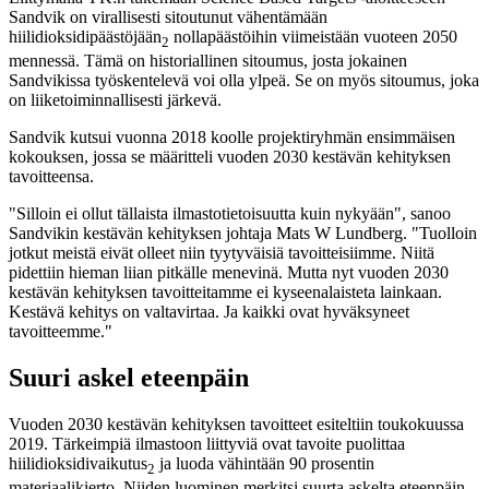
Sandvik on virallisesti sitoutunut vähentämään
hiilidioksidipäästöjään
nollapäästöihin viimeistään vuoteen 2050
2
mennessä. Tämä on historiallinen sitoumus, josta jokainen
Sandvikissa työskentelevä voi olla ylpeä. Se on myös sitoumus, joka
on liiketoiminnallisesti järkevä.
Sandvik kutsui vuonna 2018 koolle projektiryhmän ensimmäisen
kokouksen, jossa se määritteli vuoden 2030 kestävän kehityksen
tavoitteensa.
"Silloin ei ollut tällaista ilmastotietoisuutta kuin nykyään", sanoo
Sandvikin kestävän kehityksen johtaja Mats W Lundberg. "Tuolloin
jotkut meistä eivät olleet niin tyytyväisiä tavoitteisiimme. Niitä
pidettiin hieman liian pitkälle menevinä. Mutta nyt vuoden 2030
kestävän kehityksen tavoitteitamme ei kyseenalaisteta lainkaan.
Kestävä kehitys on valtavirtaa. Ja kaikki ovat hyväksyneet
tavoitteemme."
Suuri askel eteenpäin
Vuoden 2030 kestävän kehityksen tavoitteet esiteltiin toukokuussa
2019. Tärkeimpiä ilmastoon liittyviä ovat tavoite puolittaa
hiilidioksidivaikutus
ja luoda vähintään 90 prosentin
2
materiaalikierto. Niiden luominen merkitsi suurta askelta eteenpäin