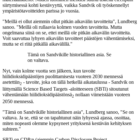
siirtymisessä kohti kestävyyttä, vaikka Sandvik oli työskennellyt
ympäristötavoitteiden parissa jo vuosia.
"Meillä ei ollut aiemmin ollut pitkän aikavälin tavoitteita", Lundberg
sanoo. "Meillä oli rullaavia kolmen vuoden tavoitteita. Mutta
ongelmana siinä on se, ettei meillä ole pitkän aikavälin tavoitteita.
Voit saavuttaa lyhyen aikavälin tavoitteet päästöjen vähentämiseksi,
mutta se ei riitä pitkällä aikavälillä."
Tämä on Sandvikille historiallinen asia. Se
on valtava.
Nyt, vain kolme vuotta sen jälkeen, kun tavoite
hiilidioksidipäästöjen puolittamisesta vuoteen 2030 mennessä
asetettiin
- tavoite, joka on tällä hetkellä aikataulussa - Sandvik on
2
liittymällä Science Based Targets -aloitteeseen (SBTi) sitoutunut
vähentämään hiilidioksidipäästönsä
nollaan viimeistään vuoteen
2
2050 mennessä.
"Tämä on Sandvikille historiallinen asia", Lundberg sanoo, "Se on
valtava. Ja se, että se on tapahtunut näin lyhyessä ajassa, osoittaa,
miten nopeasti olemme kypsyneet yrityksenä kestävän kehityksen
suhteen."
SBTi on CDP:n (aiemmin Carbon Disclosure Project,