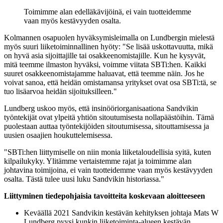
Toimimme alan edelläkävijöinä, ei vain tuotteidemme
vaan myös kestävyyden osalta.
Kolmannen osapuolen hyväksymisleimalla on Lundbergin mielestä
myös suuri liiketoiminnallinen hyöty: "Se lisää uskottavuutta, mikä
on hyvä asia sijoittajille tai osakkeenomistajille. Kun he kysyvät,
mitä teemme ilmaston hyväksi, voimme viitata SBTi:hen. Kaikki
suuret osakkeenomistajamme haluavat, että teemme näin. Jos he
voivat sanoa, että heidän omistamansa yritykset ovat osa SBTi:tä, se
tuo lisäarvoa heidän sijoituksilleen."
Lundberg uskoo myös, että insinööriorganisaationa Sandvikin
työntekijät ovat ylpeitä yhtiön sitoutumisesta nollapäästöihin. Tämä
puolestaan auttaa työntekijöiden sitoutumisessa, sitouttamisessa ja
uusien osaajien houkuttelemisessa.
"SBTi:hen liittymiselle on niin monia liiketaloudellisia syitä, kuten
kilpailukyky. Ylitämme vertaistemme rajat ja toimimme alan
johtavina toimijoina, ei vain tuotteidemme vaan myös kestävyyden
osalta. Tästä tulee uusi luku Sandvikin historiassa."
Liittyminen tiedepohjaisia tavoitteita koskevaan aloitteeseen
Keväällä 2021 Sandvikin kestävän kehityksen johtaja Mats W
Lundberg pyysi kunkin liiketoiminta-alueen kestävän