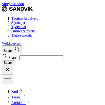
Siirry sisältöön
Tuotteet ja palvelut
Sijoittajat
Työpaikat
Uutiset & media
Tietoja meistä
Verkkosivut
Search
Search
Search
Koti
Tarinat
Artikkelit