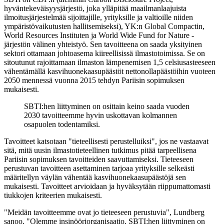
hyväntekeväisyysjärjestö, joka ylläpitää maailmanlaajuista
ilmoitusjärjestelmää sijoittajille, yrityksille ja valtioille niiden
ympäristövaikutusten hallitsemiseksi), YK:n Global Compactin,
World Resources Instituten ja World Wide Fund for Nature -
järjestön välinen yhteistyö. Sen tavoitteena on saada yksityinen
sektori ottamaan johtoasema kiireellisissä ilmastotoimissa. Se on
sitoutunut rajoittamaan ilmaston lämpenemisen 1,5 celsiusasteeseen
vähentämällä kasvihuonekaasupäästöt nettonollapäästöihin vuoteen
2050 mennessä vuonna 2015 tehdyn Pariisin sopimuksen
mukaisesti.
SBTI:hen liittyminen on osittain keino saada vuoden
2030 tavoitteemme hyvin uskottavan kolmannen
osapuolen todentamiksi.
Tavoitteet katsotaan "tieteellisesti perustelluiksi", jos ne vastaavat
sitä, mitä uusin ilmastotieteellinen tutkimus pitää tarpeellisena
Pariisin sopimuksen tavoitteiden saavuttamiseksi. Tieteeseen
perustuvan tavoitteen asettaminen tarjoaa yrityksille selkeästi
määritellyn väylän vähentää kasvihuonekaasupäästöjä sen
mukaisesti. Tavoitteet arvioidaan ja hyväksytään riippumattomasti
tiukkojen kriteerien mukaisesti.
"Meidän tavoitteemme ovat jo tieteeseen perustuvia", Lundberg
sanoo. "Olemme insinööriorganisaatio. SBTI:hen liittyminen on