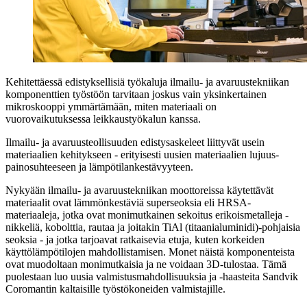
Kehitettäessä edistyksellisiä työkaluja ilmailu- ja avaruustekniikan
komponenttien työstöön tarvitaan joskus vain yksinkertainen
mikroskooppi ymmärtämään, miten materiaali on
vuorovaikutuksessa leikkaustyökalun kanssa.
Ilmailu- ja avaruusteollisuuden edistysaskeleet liittyvät usein
materiaalien kehitykseen - erityisesti uusien materiaalien lujuus-
painosuhteeseen ja lämpötilankestävyyteen.
Nykyään ilmailu- ja avaruustekniikan moottoreissa käytettävät
materiaalit ovat lämmönkestäviä superseoksia eli HRSA-
materiaaleja, jotka ovat monimutkainen sekoitus erikoismetalleja -
nikkeliä, kobolttia, rautaa ja joitakin TiAl (titaanialuminidi)-pohjaisia
seoksia - ja jotka tarjoavat ratkaisevia etuja, kuten korkeiden
käyttölämpötilojen mahdollistamisen. Monet näistä komponenteista
ovat muodoltaan monimutkaisia ja ne voidaan 3D-tulostaa. Tämä
puolestaan luo uusia valmistusmahdollisuuksia ja -haasteita Sandvik
Coromantin kaltaisille työstökoneiden valmistajille.