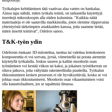
lämpötiloja.
Työkalujen kehittäminen tätä vaativaa alaa varten on hankalaa.
Ainoa tapa nähdä, miten työkalu toimii, on tarkastella käytettyjä
inserttejä mikroskoopin alla niiden kulumista. "Kaikkia näitä
materiaaleja ei ole saatavilla markkinoilta, joten olemme riippuvaisia
yhteistyöstä tärkeimpien asiakkaiden kanssa, jotta saamme tietää,
miten insertit toimivat", Odelros sanoo.
T&K-työn ydin
Odelrosin mukaan 3D-tulostettua, taottua tai valettua lentokoneen
komponenttia ei voi sorvata, jyrsiä, viimeistellä tai porata aiemmin
käytetyllä työkalulla. Joskus suuren ja kalliin moottorin osan
työstäminen voi kestää viikon tai kaksi, ja jokaisen työstökerran on
oltava jatkuva, jotta vältytään rakenteellisilta puutteilta. Työkalun
rikkoutuminen kesken prosessin ei ole hyväksyttävää, koska se voi
johtaa osan rikkoutumiseen. Moottorin osan vikaantuminen voisi
olla katastrofaalinen, jos se tapahtuisi ilmassa.