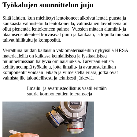
Työkalujen suunnittelun juju
Siitä lähtien, kun miehitetyt lentokoneet alkoivat lentää puusta ja
kankaasta valmistetuilla lentokoneilla, valmistajien tavoitteena on
ollut pienentää lentokoneen painoa. Vuosien mittaan alumiini- ja
titaaniseosrakenteet korvasivat puun ja kankaan, ja lopulta mukaan
tulivat hiilikuitu ja komposiitit.
Verrattuna raudan kaltaisiin vakiomateriaaleihin nykyisillä HRSA-
materiaaleilla on kaikissa kemiallisissa ja fysikaalisissa
muunnelmissaan häilyviä ominaisuuksia. Tarvitaan entistä
kehittyneempiä työkaluja, jotta ilmailu- ja avaruustekniikan
komponentit voidaan leikata ja viimeistellä erissä, jotka ovat
valmistajille taloudellisesti ja teknisesti järkeviä.
Ilmailu- ja avaruusteollisuus vaatii erittäin
suuria komponenttien toleransseja