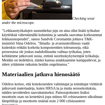
Checking wear
under the microscope.
"Leikkaustyökalujen suunnittelun juju on aina ollut lisätä työkalun
käyttöikää vähentämällä kulumista ja samalla saavuttaa korkeammat
leikkausnopeudet", sanoo Sandvik Coromantin johtava T&K-
insinööri Stina Odelros. "Ilmailu- ja avaruusteollisuus vaatii
kuitenkin erittäin korkeita komponenttien toleransseja, eikä
prosessissa ole joskus mahdollisuutta vaihtaa työkalua, joten
kehitämme jatkuvasti uusia, entistä suorituskykyisempiä työkaluja.
Meidän on tiedettävä, minkä kanssa asiakkaamme kamppailevat, ja
sitten yritämme ratkaista heidän ongelmansa."
Materiaalien jatkuva hienosäätö
Odelros kertoo, että lentokoneiden valmistajat ja toimittajat virittävät
jatkuvasti materiaaleja, kuten HRSA:ta ja muita seossekoituksia,
näiden tavoitteiden saavuttamiseksi. Painorajoitusten lisäksi
moottorin osan on kestettävä jopa miinus 60 celsiusasteen ulkoilman
lämpötiloja ja moottorin sisäisiä noin 2 000 celsiusasteen