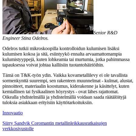
Senior R&D
Engineer Stina Odelros.
Odelros tutkii mikroskoopilla kontrolloidun kulumisen lisäksi
kulumisen kokoa ja sitä, esiintyykö ennalta arvaamattomampia
kulumistyyppejä, kuten lohkeamia tai murtumia, jotka pahimmassa
tapauksessa voivat johtaa kalliisiin tuotantohäiriöihin.
Tämä on T&K-työn ydin. Vaikka kovametallilevy ei ole tavallista
sormenkynttä suurempi, sen rakenteen muunnelmat - kulmat, alustat,
pinnoitteet, materiaalin koostumus, kiderakenne ja käsittelyt, kuten
kemiallinen tai fysikaalinen höyrystys - ovat lähes rajattomat.
Oikealla yhdistelmällä ja yhdistelmällä voidaan saada räätälöityjä
tuloksia asiakkaan erityisiin käyttötarkoituksiin.
Innovaatio
Siirry Sandvik Coromantin metallinleikkausratkaisujen
verkkosivustolle