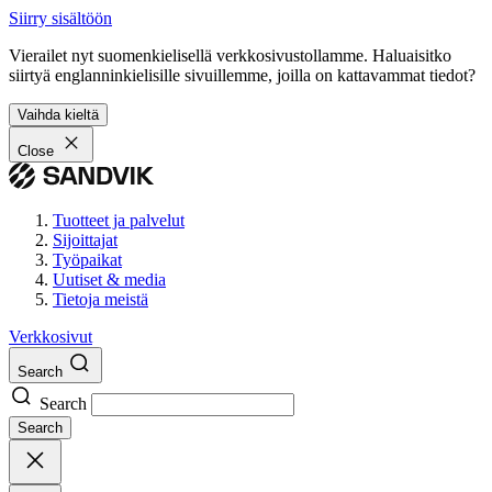
Siirry sisältöön
Vierailet nyt suomenkielisellä verkkosivustollamme. Haluaisitko
siirtyä englanninkielisille sivuillemme, joilla on kattavammat tiedot?
Vaihda kieltä
Close
Tuotteet ja palvelut
Sijoittajat
Työpaikat
Uutiset & media
Tietoja meistä
Verkkosivut
Search
Search
Search