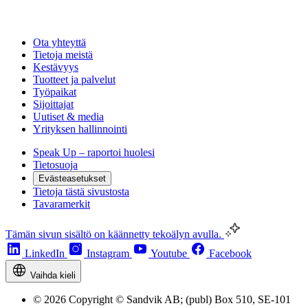
Ota yhteyttä
Tietoja meistä
Kestävyys
Tuotteet ja palvelut
Työpaikat
Sijoittajat
Uutiset & media
Yrityksen hallinnointi
Speak Up – raportoi huolesi
Tietosuoja
Evästeasetukset
Tietoja tästä sivustosta
Tavaramerkit
Tämän sivun sisältö on käännetty tekoälyn avulla.
LinkedIn
Instagram
Youtube
Facebook
Vaihda kieli
© 2026 Copyright © Sandvik AB; (publ) Box 510, SE-101