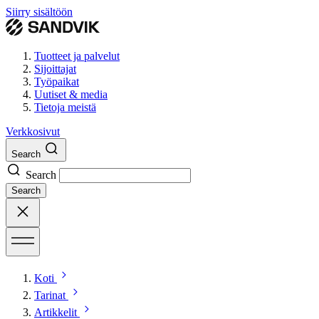
Siirry sisältöön
Tuotteet ja palvelut
Sijoittajat
Työpaikat
Uutiset & media
Tietoja meistä
Verkkosivut
Search
Search
Search
Koti
Tarinat
Artikkelit