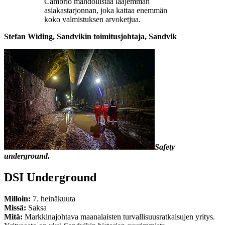
Cambrio mahdollistaa laajemman
asiakastarjonnan, joka kattaa enemmän
koko valmistuksen arvoketjua.
Stefan Widing, Sandvikin toimitusjohtaja, Sandvik
Safety
underground.
DSI Underground
Milloin:
7. heinäkuuta
Missä:
Saksa
Mitä:
Markkinajohtava maanalaisten turvallisuusratkaisujen yritys.