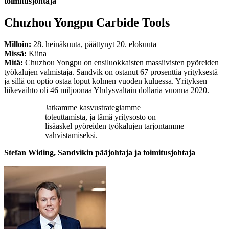
toimitusjohtaja
Chuzhou Yongpu Carbide Tools
Milloin:
28. heinäkuuta, päättynyt 20. elokuuta
Missä:
Kiina
Mitä:
Chuzhou Yongpu on ensiluokkaisten massiivisten pyöreiden
työkalujen valmistaja. Sandvik on ostanut 67 prosenttia yrityksestä
ja sillä on optio ostaa loput kolmen vuoden kuluessa. Yrityksen
liikevaihto oli 46 miljoonaa Yhdysvaltain dollaria vuonna 2020.
Jatkamme kasvustrategiamme
toteuttamista, ja tämä yritysosto on
lisäaskel pyöreiden työkalujen tarjontamme
vahvistamiseksi.
Stefan Widing, Sandvikin pääjohtaja ja toimitusjohtaja