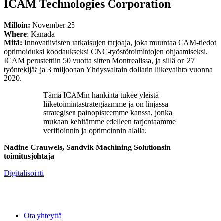
ICAM Technologies Corporation
Milloin:
November 25
Where
: Kanada
Mitä:
Innovatiivisten ratkaisujen tarjoaja, joka muuntaa CAM-tiedot
optimoiduksi koodaukseksi CNC-työstötoimintojen ohjaamiseksi.
ICAM perustettiin 50 vuotta sitten Montrealissa, ja sillä on 27
työntekijää ja 3 miljoonan Yhdysvaltain dollarin liikevaihto vuonna
2020.
Tämä ICAMin hankinta tukee yleistä
liiketoimintastrategiaamme ja on linjassa
strategisen painopisteemme kanssa, jonka
mukaan kehitämme edelleen tarjontaamme
verifioinnin ja optimoinnin alalla.
Nadine Crauwels, Sandvik Machining Solutionsin
toimitusjohtaja
Digitalisointi
Ota yhteyttä