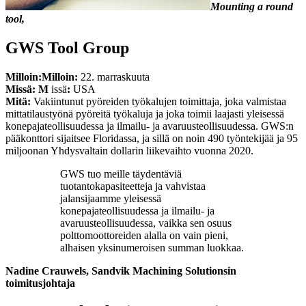
Mounting a round
tool,
GWS Tool Group
Milloin:
Milloin:
22. marraskuuta
Missä: M
issä
:
USA
Mitä:
Vakiintunut pyöreiden työkalujen toimittaja, joka valmistaa
mittatilaustyönä pyöreitä työkaluja ja joka toimii laajasti yleisessä
konepajateollisuudessa ja ilmailu- ja avaruusteollisuudessa. GWS:n
pääkonttori sijaitsee Floridassa, ja sillä on noin 490 työntekijää ja 95
miljoonan Yhdysvaltain dollarin liikevaihto vuonna 2020.
GWS tuo meille täydentäviä
tuotantokapasiteetteja ja vahvistaa
jalansijaamme yleisessä
konepajateollisuudessa ja ilmailu- ja
avaruusteollisuudessa, vaikka sen osuus
polttomoottoreiden alalla on vain pieni,
alhaisen yksinumeroisen summan luokkaa.
Nadine Crauwels, Sandvik Machining Solutionsin
toimitusjohtaja