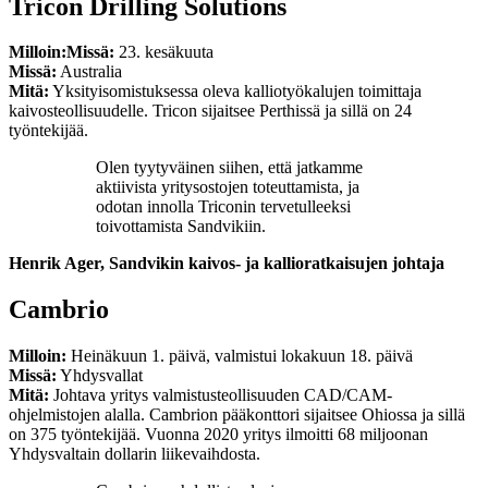
Tricon Drilling Solutions
Milloin:
Missä:
23. kesäkuuta
Missä:
Australia
Mitä:
Yksityisomistuksessa oleva kalliotyökalujen toimittaja
kaivosteollisuudelle. Tricon sijaitsee Perthissä ja sillä on 24
työntekijää.
Olen tyytyväinen siihen, että jatkamme
aktiivista yritysostojen toteuttamista, ja
odotan innolla Triconin tervetulleeksi
toivottamista Sandvikiin.
Henrik Ager, Sandvikin kaivos- ja kallioratkaisujen johtaja
Cambrio
Milloin:
Heinäkuun 1. päivä, valmistui lokakuun 18. päivä
Missä:
Yhdysvallat
Mitä:
Johtava yritys valmistusteollisuuden CAD/CAM-
ohjelmistojen alalla. Cambrion pääkonttori sijaitsee Ohiossa ja sillä
on 375 työntekijää. Vuonna 2020 yritys ilmoitti 68 miljoonan
Yhdysvaltain dollarin liikevaihdosta.