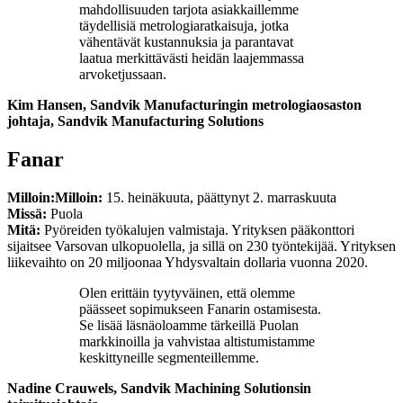
mahdollisuuden tarjota asiakkaillemme
täydellisiä metrologiaratkaisuja, jotka
vähentävät kustannuksia ja parantavat
laatua merkittävästi heidän laajemmassa
arvoketjussaan.
Kim Hansen, Sandvik Manufacturingin metrologiaosaston
johtaja, Sandvik Manufacturing
Solutions
Fanar
Milloin:
Milloin:
15. heinäkuuta, päättynyt 2. marraskuuta
Missä:
Puola
Mitä:
Pyöreiden työkalujen valmistaja. Yrityksen pääkonttori
sijaitsee Varsovan ulkopuolella, ja sillä on 230 työntekijää. Yrityksen
liikevaihto on 20 miljoonaa Yhdysvaltain dollaria vuonna 2020.
Olen erittäin tyytyväinen, että olemme
päässeet sopimukseen Fanarin ostamisesta.
Se lisää läsnäoloamme tärkeillä Puolan
markkinoilla ja vahvistaa altistumistamme
keskittyneille segmenteillemme.
Nadine Crauwels, Sandvik Machining Solutionsin