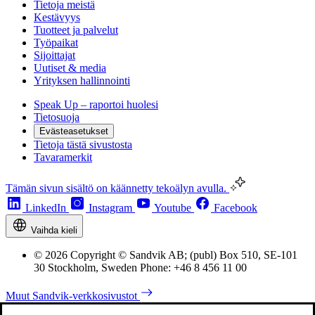
Tietoja meistä
Kestävyys
Tuotteet ja palvelut
Työpaikat
Sijoittajat
Uutiset & media
Yrityksen hallinnointi
Speak Up – raportoi huolesi
Tietosuoja
Evästeasetukset
Tietoja tästä sivustosta
Tavaramerkit
Tämän sivun sisältö on käännetty tekoälyn avulla.
LinkedIn
Instagram
Youtube
Facebook
Vaihda kieli
© 2026 Copyright © Sandvik AB; (publ) Box 510, SE-101
30 Stockholm, Sweden Phone: +46 8 456 11 00
Muut Sandvik-verkkosivustot