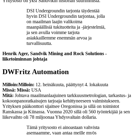
Yritysosto on yksi Sandvikin historian suurimmista.
DSI Undergroundin tarjonta täydentää
hyvin DSI Undergroundin tarjontaa, jolla
on maailman laajin valikoima
maanpäällisiä tukituotteita ja -järjestelmiä,
ja sen avulla voimme tarjota
asiakkaillemme enemmän arvoa ja
turvallisuutta.
Henrik Ager, Sandvik Mining and Rock Solutions -
liiketoiminnan johtaja
DWFritz Automation
Milloin:
Milloin:
12. heinäkuuta, päättynyt 4. lokakuuta
Missä: Missä:
USA
Mitä:
Johtava maailmanlaajuinen tarkkuusmetrologian, tarkastus- ja
kokoonpanoratkaisujen tarjoaja kehittyneeseen valmistukseen.
Yrityksen pääkonttori sijaitsee Oregonissa ja sillä on toimistot
Ranskassa ja Kiinassa. Vuonna 2020 sillä oli 560 työntekijää ja sen
liikevaihto oli 78 miljoonaa Yhdysvaltain dollaria.
Tämä yritysosto ei ainoastaan vahvista
asemaamme, vaan antaa meille myös