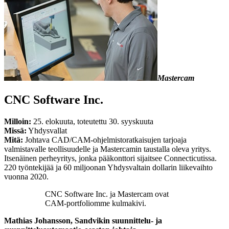
Mastercam
CNC Software Inc.
Milloin:
25. elokuuta, toteutettu 30. syyskuuta
Missä:
Yhdysvallat
Mitä:
Johtava CAD/CAM-ohjelmistoratkaisujen tarjoaja
valmistavalle teollisuudelle ja Mastercamin taustalla oleva yritys.
Itsenäinen perheyritys, jonka pääkonttori sijaitsee Connecticutissa.
220 työntekijää ja 60 miljoonan Yhdysvaltain dollarin liikevaihto
vuonna 2020.
CNC Software Inc. ja Mastercam ovat
CAM-portfoliomme kulmakivi.
Mathias Johansson, Sandvikin suunnittelu- ja