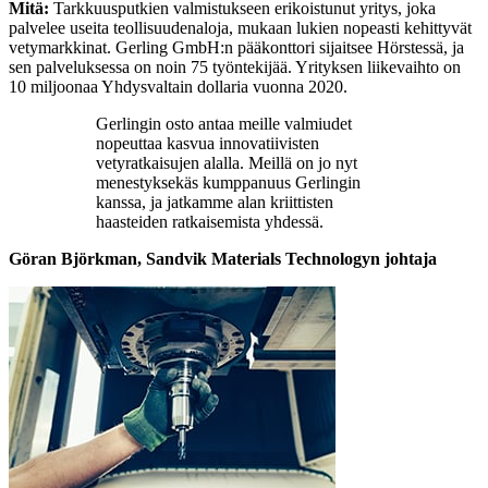
Mitä:
Tarkkuusputkien valmistukseen erikoistunut yritys, joka
palvelee useita teollisuudenaloja, mukaan lukien nopeasti kehittyvät
vetymarkkinat. Gerling GmbH:n pääkonttori sijaitsee Hörstessä, ja
sen palveluksessa on noin 75 työntekijää. Yrityksen liikevaihto on
10 miljoonaa Yhdysvaltain dollaria vuonna 2020.
Gerlingin osto antaa meille valmiudet
nopeuttaa kasvua innovatiivisten
vetyratkaisujen alalla. Meillä on jo nyt
menestyksekäs kumppanuus Gerlingin
kanssa, ja jatkamme alan kriittisten
haasteiden ratkaisemista yhdessä.
Göran Björkman, Sandvik Materials Technologyn johtaja