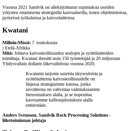
Vuonna 2021 Sandvik on allekirjoittanut sopimuksia useiden
yritysten ostamisesta strategisilla kasvualueilla, kuten ohjelmistoissa,
pyöreissä työkaluissa ja kaivoslaitteissa.
Kwatani
Milloin:
Missä:
7. toukokuuta
:
Etelä-Afrikka
Mitä:
Johtava kaivosteollisuuden seulojen ja syöttölaitteiden
toimittaja. Kwatani ilmoitti noin 150 työntekijää ja 20 miljoonan
Yhdysvaltain dollarin liikevaihdosta vuonna 2020.
Kwatanin tarjonta suurista täryseuloista ja
syöttölaitteista kaivosteollisuudelle on
linjassa strategiamme kanssa, jonka
tavoitteena on vahvistaa valmiuksiamme
hienonnuksen alalla, ja se nopeuttaa
kasvuamme kallionjalostuksen alalla
entisestään.
Anders Svensson, Sandvik Rock Processing Solutions -
liiketoiminnan johtaja