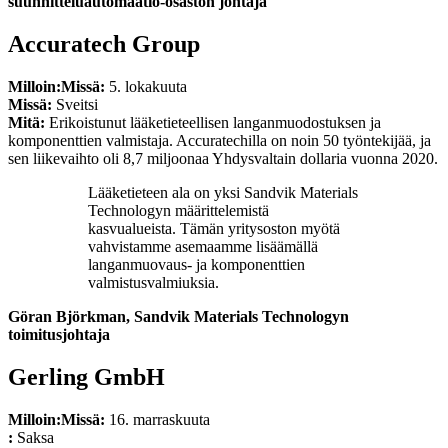
suunnitteluautomaatio-osaston johtaja
Accuratech Group
Milloin:
Missä:
5. lokakuuta
Missä:
Sveitsi
Mitä:
Erikoistunut lääketieteellisen langanmuodostuksen ja
komponenttien valmistaja. Accuratechilla on noin 50 työntekijää, ja
sen liikevaihto oli 8,7 miljoonaa Yhdysvaltain dollaria vuonna 2020.
Lääketieteen ala on yksi Sandvik Materials
Technologyn määrittelemistä
kasvualueista. Tämän yritysoston myötä
vahvistamme asemaamme lisäämällä
langanmuovaus- ja komponenttien
valmistusvalmiuksia.
Göran Björkman, Sandvik Materials Technologyn
toimitusjohtaja
Gerling GmbH
Milloin:
Missä:
16. marraskuuta
:
Saksa