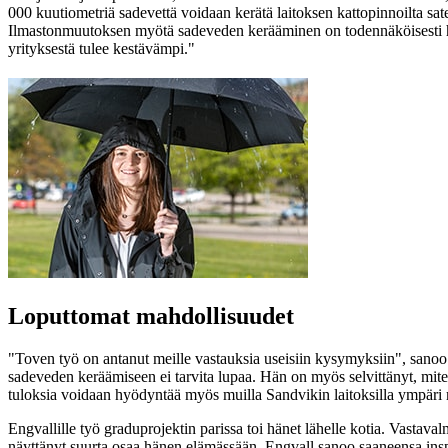
000 kuutiometriä sadevettä voidaan kerätä laitoksen kattopinnoilta sat
Ilmastonmuutoksen myötä sadeveden kerääminen on todennäköisesti hyöd
yrityksestä tulee kestävämpi."
Loputtomat mahdollisuudet
"Toven työ on antanut meille vastauksia useisiin kysymyksiin", sanoo
sadeveden keräämiseen ei tarvita lupaa. Hän on myös selvittänyt, miten 
tuloksia voidaan hyödyntää myös muilla Sandvikin laitoksilla ympäri 
Engvallille työ graduprojektin parissa toi hänet lähelle kotia. Vastava
näyttänyt suurta osaa hänen elämässään. Engvall sanoo saaneensa inspira