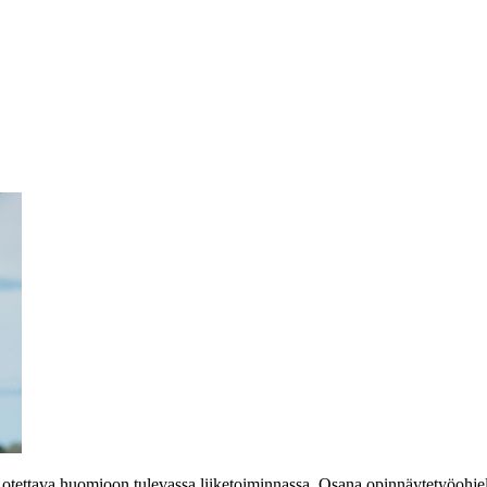
n otettava huomioon tulevassa liiketoiminnassa. Osana opinnäytetyöoh