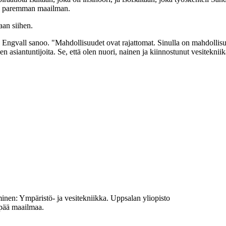
aan paremman maailman.
aan siihen.
 Engvall sanoo. "Mahdollisuudet ovat rajattomat. Sinulla on mahdollisuus
en asiantuntijoita. Se, että olen nuori, nainen ja kiinnostunut vesiteknii
minen: Ympäristö- ja vesitekniikka. Uppsalan yliopisto
mpää maailmaa.