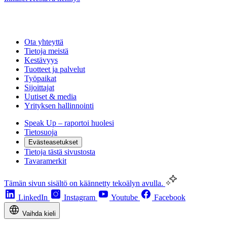
Ota yhteyttä
Tietoja meistä
Kestävyys
Tuotteet ja palvelut
Työpaikat
Sijoittajat
Uutiset & media
Yrityksen hallinnointi
Speak Up – raportoi huolesi
Tietosuoja
Evästeasetukset
Tietoja tästä sivustosta
Tavaramerkit
Tämän sivun sisältö on käännetty tekoälyn avulla.
LinkedIn
Instagram
Youtube
Facebook
Vaihda kieli