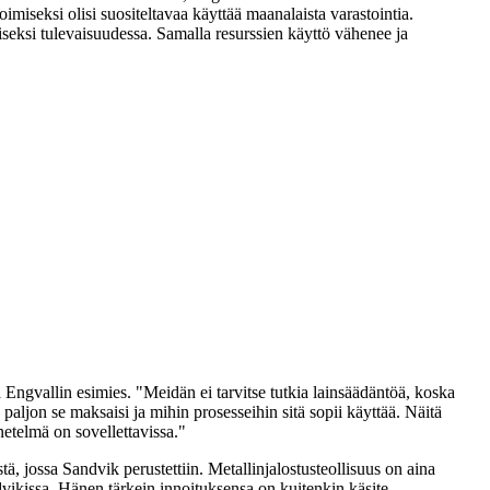
miseksi olisi suositeltavaa käyttää maanalaista varastointia.
eksi tulevaisuudessa. Samalla resurssien käyttö vähenee ja
Engvallin esimies. "Meidän ei tarvitse tutkia lainsäädäntöä, koska
paljon se maksaisi ja mihin prosesseihin sitä sopii käyttää. Näitä
etelmä on sovellettavissa."
ä, jossa Sandvik perustettiin. Metallinjalostusteollisuus on aina
ndvikissa. Hänen tärkein innoituksensa on kuitenkin käsite