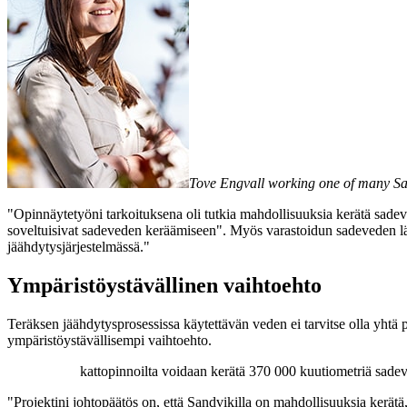
Tove Engvall working one of many Sand
"Opinnäytetyöni tarkoituksena oli tutkia mahdollisuuksia kerätä sadeve
soveltuisivat sadeveden keräämiseen". Myös varastoidun sadeveden lämp
jäähdytysjärjestelmässä."
Ympäristöystävällinen vaihtoehto
Teräksen jäähdytysprosessissa käytettävän veden ei tarvitse olla yhtä 
ympäristöystävällisempi vaihtoehto.
kattopinnoilta voidaan kerätä 370 000 kuutiometriä sadev
"Projektini johtopäätös on, että Sandvikilla on mahdollisuuksia kerätä