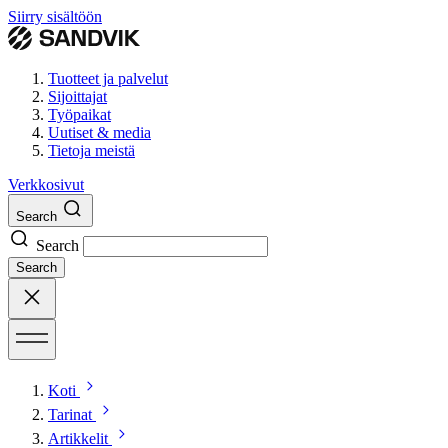
Siirry sisältöön
Tuotteet ja palvelut
Sijoittajat
Työpaikat
Uutiset & media
Tietoja meistä
Verkkosivut
Search
Search
Search
Koti
Tarinat
Artikkelit