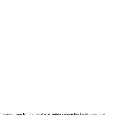
jelmaansa Tove Engvall analysoi, miten sadeveden kerääminen voi