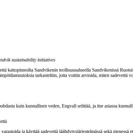
vik sustainability initiatives
ttä kattopinnoilta Sandvikenin teollisuusalueella Sandvikenissä Ruotsissa
ötilamuutoksia tarkasteltiin, jotta voitiin arvioida, miten sadevettä v
puhdasta kuin kunnallisen veden, Engvall selittää, ja itse asiassa kunna
että
, varastoida ja käyttää sadevettä jäähdytysjärjestelmässä sekä pienessä