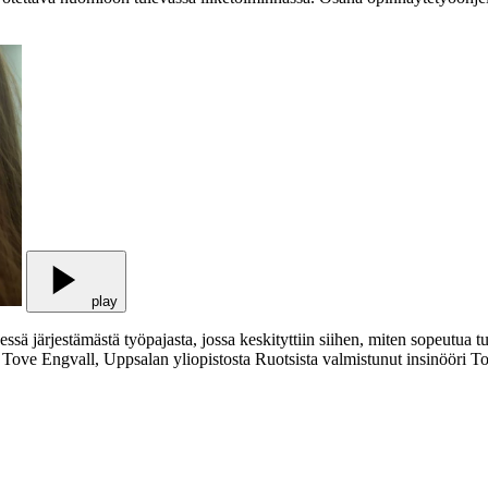
play
järjestämästä työpajasta, jossa keskityttiin siihen, miten sopeutua tulevi
n Tove Engvall, Uppsalan yliopistosta Ruotsista valmistunut insinööri T