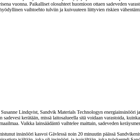
eisena vuonna. Paikalliset olosuhteet huomioon ottaen sadeveden varastoi
yllinen vaihtoehto tulviin ja kuivuuteen liittyvien riskien vähentämis
 Susanne Lindqvist, Sandvik Materials Technologyn energiainsinööri ja 
sadevesi kerätään, missä laitosalueella sitä voidaan varastoida, kuinka 
maailmaa. Vaikka lainsäädäntö vaihtelee maittain, sadeveden keräysmen
lmistunut insinööri kasvoi Gävlessä noin 20 minuutin päässä Sandvikenist
atiota isältään, joka oli insinööri, ja isoisältään, joka työskenteli Sa