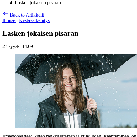
Lasken jokaisen pisaran
Back to Artikkelit
Ihmiset,
Kestävä kehitys
Lasken jokaisen pisaran
27 syysk. 14.09
Ilmastohaasteet, kuten rankkasateiden ja kuivuuden lisääntyminen, o