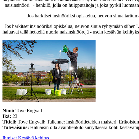
"naisinsinööri" - henkilö, jolla on huipputaitoja ja joka pyrkii luom
Jos harkitset insinööriksi opiskelua, neuvon sinua tarttum
"Jos harkitset insinööriksi opiskelua, neuvon sinua ryhtymään siihen",
haluavat tällä hetkellä nuoria naisinsinöörejä - usein kestävän kehityks
Nimi:
Tove Engvall
Ikä:
23
Titteli:
Tove Engvall
:
Tallenne: Insinööritieteiden maisteri. Erikoistu
Tulevaisuus:
Haluaisin olla avainhenkilö siirryttäessä kohti kestävä
Ihmiset
Kestävä kehitys