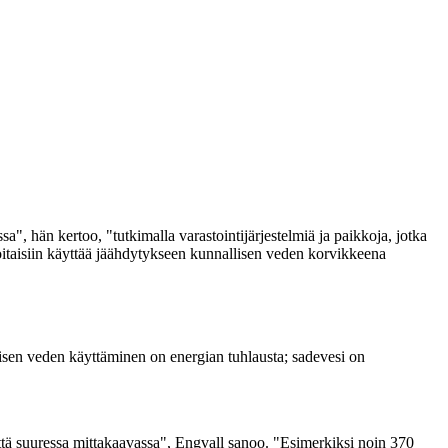
", hän kertoo, "tutkimalla varastointijärjestelmiä ja paikkoja, jotka
oitaisiin käyttää jäähdytykseen kunnallisen veden korvikkeena
llisen veden käyttäminen on energian tuhlausta; sadevesi on
 että suuressa mittakaavassa", Engvall sanoo. "Esimerkiksi noin 370