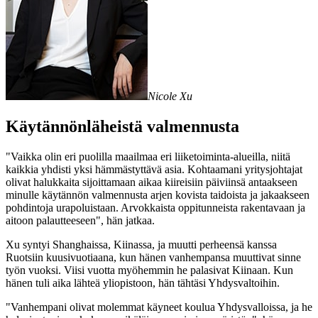
Nicole Xu
Käytännönläheistä valmennusta
"Vaikka olin eri puolilla maailmaa eri liiketoiminta-alueilla, niitä
kaikkia yhdisti yksi hämmästyttävä asia. Kohtaamani yritysjohtajat
olivat halukkaita sijoittamaan aikaa kiireisiin päiviinsä antaakseen
minulle käytännön valmennusta arjen kovista taidoista ja jakaakseen
pohdintoja urapoluistaan. Arvokkaista oppitunneista rakentavaan ja
aitoon palautteeseen", hän jatkaa.
Xu syntyi Shanghaissa, Kiinassa, ja muutti perheensä kanssa
Ruotsiin kuusivuotiaana, kun hänen vanhempansa muuttivat sinne
työn vuoksi. Viisi vuotta myöhemmin he palasivat Kiinaan. Kun
hänen tuli aika lähteä yliopistoon, hän tähtäsi Yhdysvaltoihin.
"Vanhempani olivat molemmat käyneet koulua Yhdysvalloissa, ja he