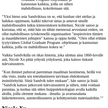
kannustan kaikkia, joilla on siihen
mahdollisuus, kokeilemaan sitä.
"Yksi hieno asia Sandvikissa on se, että kunhan olet utelias ja
halukas oppimaan, kaikki tukevat sinua ja antavat sinulle
mahdollisuuden tutkia kiinnostuksen kohteitasi, Nicole sanoo ja
korostaa, että se, mitä hän on tähän mennessä arvostanut eniten, on
ollut mahdollisuus työskennellä organisaation "inspiroivien tiimien
ja maanläheisten johtajien" kanssa ja oppia heiltä. "Olen ollut erittäin
tyytyväinen Global Graduate Program -ohjelmaan ja kannustan
kaikkia, joilla on mahdollisuus kokea se."
Vaikka Sandvikilla on rikas historia, joka ulottuu aina 1860-luvulle
asti, Nicole Xu pitää yritystä yrityksenä, joka katsoo tiukasti
tulevaisuuteen.
"Kun ihmiset puhuvat paremman maailman luomisesta, heillä voi
olla visio, mutta sen toteuttamiseen tarvitaan ehdottomasti
insinöörityötä. Siinä Sandvik tulee mukaan", hän sanoo ja lisää:
"Sandvik katsoo jatkuvasti tulevaisuuteen ja siihen, mitä voidaan
parantaa, ja tuottaa sitä sitten huipputeknologian avulla kaikilla
aloilla, joilla olemme mukana - ilmailu- ja avaruusalasta
lääketieteeseen, autoteollisuuteen ja kehittyneisiin materiaaleihin.""