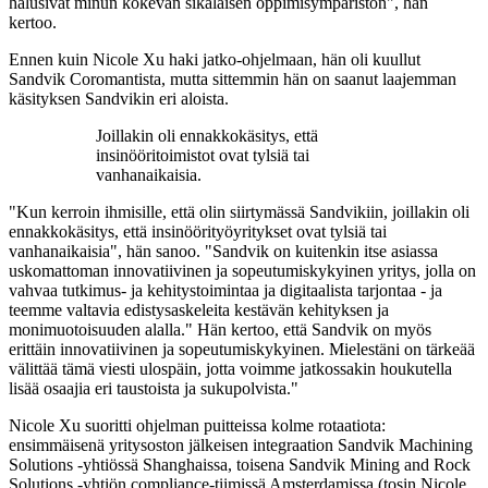
halusivat minun kokevan sikäläisen oppimisympäristön", hän
kertoo.
Ennen kuin Nicole Xu haki jatko-ohjelmaan, hän oli kuullut
Sandvik Coromantista, mutta sittemmin hän on saanut laajemman
käsityksen Sandvikin eri aloista.
Joillakin oli ennakkokäsitys, että
insinööritoimistot ovat tylsiä tai
vanhanaikaisia.
"Kun kerroin ihmisille, että olin siirtymässä Sandvikiin, joillakin oli
ennakkokäsitys, että insinöörityöyritykset ovat tylsiä tai
vanhanaikaisia", hän sanoo. "Sandvik on kuitenkin itse asiassa
uskomattoman innovatiivinen ja sopeutumiskykyinen yritys, jolla on
vahvaa tutkimus- ja kehitystoimintaa ja digitaalista tarjontaa - ja
teemme valtavia edistysaskeleita kestävän kehityksen ja
monimuotoisuuden alalla." Hän kertoo, että Sandvik on myös
erittäin innovatiivinen ja sopeutumiskykyinen. Mielestäni on tärkeää
välittää tämä viesti ulospäin, jotta voimme jatkossakin houkutella
lisää osaajia eri taustoista ja sukupolvista."
Nicole Xu suoritti ohjelman puitteissa kolme rotaatiota:
ensimmäisenä yritysoston jälkeisen integraation Sandvik Machining
Solutions -yhtiössä Shanghaissa, toisena Sandvik Mining and Rock
Solutions -yhtiön compliance-tiimissä Amsterdamissa (tosin Nicole