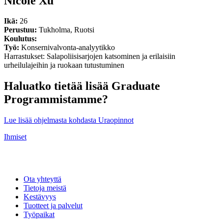
Nicole Xu
Ikä:
26
Perustuu:
Tukholma, Ruotsi
Koulutus:
Työ:
Konsernivalvonta-analyytikko
Harrastukset: Salapoliisisarjojen katsominen ja erilaisiin
urheilulajeihin ja ruokaan tutustuminen
Haluatko tietää lisää Graduate
Programmistamme?
Lue lisää ohjelmasta kohdasta Uraopinnot
Ihmiset
Ota yhteyttä
Tietoja meistä
Kestävyys
Tuotteet ja palvelut
Työpaikat