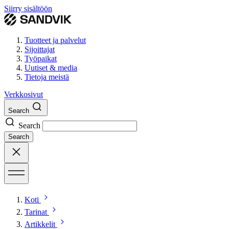
Siirry sisältöön
Tuotteet ja palvelut
Sijoittajat
Työpaikat
Uutiset & media
Tietoja meistä
Verkkosivut
Search
Search
Search
Koti
Tarinat
Artikkelit