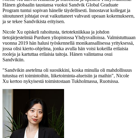
Hänen globaalin taustansa vuoksi Sandvik Global Graduate
Program tuntui sopivan hänelle täydellisesti. Innostavat kollegat ja
sitoutuneet johtajat ovat vaikuttaneet vahvasti upeaan kokemukseen,
ja se tekee Sandvikista erityisen.
Nicole Xu opiskeli rahoitusta, tietotekniikkaa ja johdon
tietojärjestelmiä Purduen yliopistossa Yhdysvalloissa. Valmistuttuaan
vuonna 2019 hän halusi työskennellä monikansallisessa yrityksessä,
jossa olisi kierto-ohjelma, jonka avulla hän voisi kokeilla erilaisia
rooleja ja kartuttaa erilaisia taitoja. Hänen valintansa osui
Sandvikiin.
"Sandvikin asetelma oli suosikkini, koska minulla oli mahdollisuus
tutustua eri toimintoihin, liiketoiminta-alueisiin ja maihin", Nicole
Xu kertoo nykyisestä toimistostaan Tukholmassa, Ruotsissa.