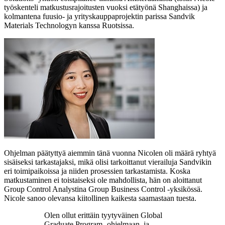
työskenteli matkustusrajoitusten vuoksi etätyönä Shanghaissa) ja
kolmantena fuusio- ja yrityskauppaprojektin parissa Sandvik
Materials Technologyn kanssa Ruotsissa.
Ohjelman päätyttyä aiemmin tänä vuonna Nicolen oli määrä ryhtyä
sisäiseksi tarkastajaksi, mikä olisi tarkoittanut vierailuja Sandvikin
eri toimipaikoissa ja niiden prosessien tarkastamista. Koska
matkustaminen ei toistaiseksi ole mahdollista, hän on aloittanut
Group Control Analystina Group Business Control -yksikössä.
Nicole sanoo olevansa kiitollinen kaikesta saamastaan tuesta.
Olen ollut erittäin tyytyväinen Global
Graduate Program -ohjelmaan, ja