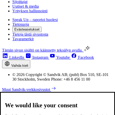
Sijoittajat
Uutiset & media
Yrityksen hallinnointi
Speak Up – raportoi huolesi
Tietosuoja
Evästeasetukset
Tietoja tästä sivustosta
Tavaramerkit
Tämän sivun sisältö on käännetty tekoälyn avulla.
LinkedIn
Instagram
Youtube
Facebook
Vaihda kieli
© 2026 Copyright © Sandvik AB; (publ) Box 510, SE-101
30 Stockholm, Sweden Phone: +46 8 456 11 00
Muut Sandvik-verkkosivustot
We would like your consent