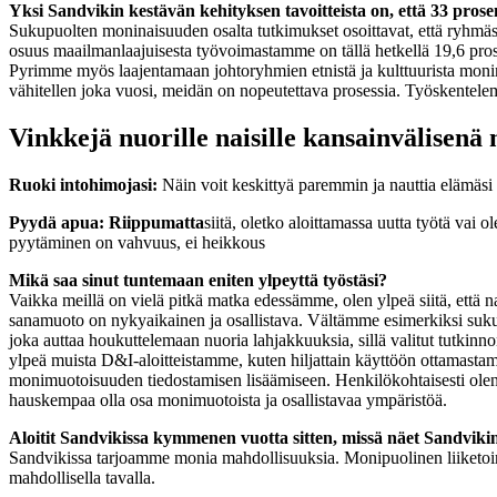
Yksi Sandvikin kestävän kehityksen tavoitteista on, että 33 prosen
Sukupuolten moninaisuuden osalta tutkimukset osoittavat, että ryhmäs
osuus maailmanlaajuisesta työvoimastamme on tällä hetkellä 19,6 prose
Pyrimme myös laajentamaan johtoryhmien etnistä ja kulttuurista monim
vähitellen joka vuosi, meidän on nopeutettava prosessia. Työskentel
Vinkkejä nuorille naisille kansainvälisenä
Ruoki intohimojasi:
Näin voit keskittyä paremmin ja nauttia elämäsi 
Pyydä apua: Riippumatta
siitä, oletko aloittamassa uutta työtä vai o
pyytäminen on vahvuus, ei heikkous
Mikä saa sinut tuntemaan eniten ylpeyttä työstäsi?
Vaikka meillä on vielä pitkä matka edessämme, olen ylpeä siitä, ett
sanamuoto on nykyaikainen ja osallistava. Vältämme esimerkiksi suk
joka auttaa houkuttelemaan nuoria lahjakkuuksia, sillä valitut tutkinn
ylpeä muista D&I-aloitteistamme, kuten hiljattain käyttöön ottamasta
monimuotoisuuden tiedostamisen lisäämiseen. Henkilökohtaisesti olen 
hauskempaa olla osa monimuotoista ja osallistavaa ympäristöä.
Aloitit Sandvikissa kymmenen vuotta sitten, missä näet Sandvi
Sandvikissa tarjoamme monia mahdollisuuksia. Monipuolinen liiketoim
mahdollisella tavalla.