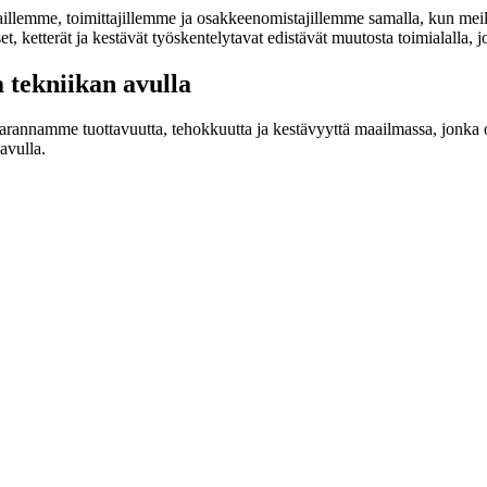
lemme, toimittajillemme ja osakkeenomistajillemme samalla, kun meill
set, ketterät ja kestävät työskentelytavat edistävät muutosta toimialalla, 
tekniikan avulla
arannamme tuottavuutta, tehokkuutta ja kestävyyttä maailmassa, jonka 
avulla.