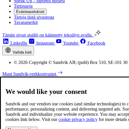
Speak Up – raportoi huolesi
Tietosuoja
Evästeasetukset
Tietoja tästä sivustosta
Tavaramerkit
Tämän sivun sisältö on käännetty tekoälyn avulla.
LinkedIn
Instagram
Youtube
Facebook
Vaihda kieli
© 2026 Copyright © Sandvik AB; (publ) Box 510, SE-101 30
Muut Sandvik-verkkosivustot
We would like your consent
Sandvik and our vendors use cookies (and similar technologies) to coll
performance, personalizing content, and delivering targeted ads. So
Sandvik and individualize your website experience. You may accept o
cookies link below. Visit our
cookie privacy policy
for more details