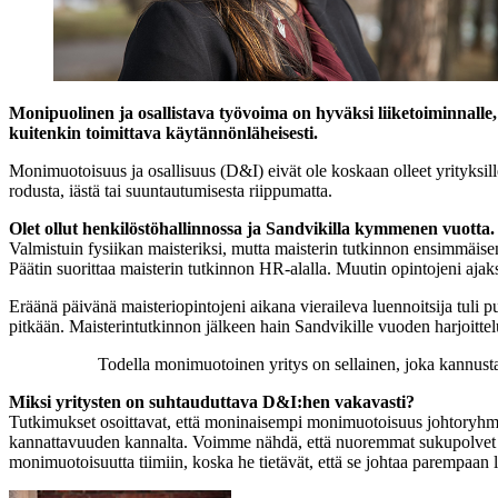
Monipuolinen ja osallistava työvoima on hyväksi liiketoiminnall
kuitenkin toimittava käytännönläheisesti.
Monimuotoisuus ja osallisuus (D&I) eivät ole koskaan olleet yrityksil
rodusta, iästä tai suuntautumisesta riippumatta.
Olet ollut henkilöstöhallinnossa ja Sandvikilla kymmenen vuotta. 
Valmistuin fysiikan maisteriksi, mutta maisterin tutkinnon ensimmäisen vu
Päätin suorittaa maisterin tutkinnon HR-alalla. Muutin opintojeni ajaksi
Eräänä päivänä maisteriopintojeni aikana vieraileva luennoitsija tuli p
pitkään. Maisterintutkinnon jälkeen hain Sandvikille vuoden harjoitt
Todella monimuotoinen yritys on sellainen, joka kannusta
Miksi yritysten on suhtauduttava D&I:hen vakavasti?
Tutkimukset osoittavat, että moninaisempi monimuotoisuus johtoryhmis
kannattavuuden kannalta. Voimme nähdä, että nuoremmat sukupolvet etsi
monimuotoisuutta tiimiin, koska he tietävät, että se johtaa parempaan