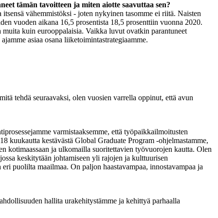
aneet tämän tavoitteen ja miten aiotte saavuttaa sen?
 itsensä vähemmistöksi - joten nykyinen tasomme ei riitä. Naisten
iiden vuoden aikana 16,5 prosentista 18,5 prosenttiin vuonna 2020.
a muita kuin eurooppalaisia. Vaikka luvut ovatkin parantuneet
 ajamme asiaa osana liiketoimintastrategiaamme.
n, mitä tehdä seuraavaksi, olen vuosien varrella oppinut, että avun
intiprosessejamme varmistaaksemme, että työpaikkailmoitusten
eä 18 kuukautta kestävästä Global Graduate Program -ohjelmastamme,
sten kotimaassaan ja ulkomailla suoritettavien työvuorojen kautta. Olen
ssa keskitytään johtamiseen yli rajojen ja kulttuurisen
a eri puolilta maailmaa. On paljon haastavampaa, innostavampaa ja
dollisuuden hallita urakehitystämme ja kehittyä parhaalla