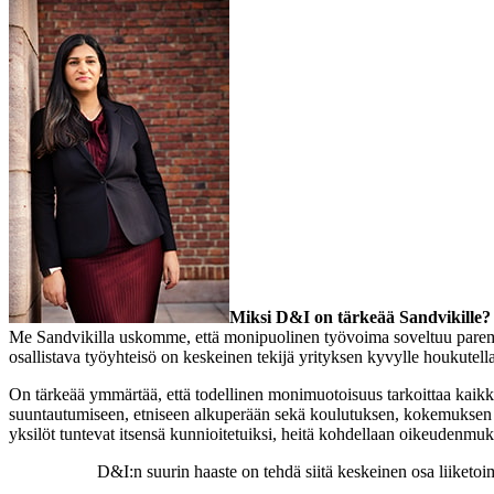
Miksi D&I on tärkeää Sandvikille?
Me Sandvikilla uskomme, että monipuolinen työvoima soveltuu parem
osallistava työyhteisö on keskeinen tekijä yrityksen kyvylle houkutella,
On tärkeää ymmärtää, että todellinen monimuotoisuus tarkoittaa kaikkie
suuntautumiseen, etniseen alkuperään sekä koulutuksen, kokemuksen ja 
yksilöt tuntevat itsensä kunnioitetuiksi, heitä kohdellaan oikeudenmuk
D&I:n suurin haaste on tehdä siitä keskeinen osa liiketoimi