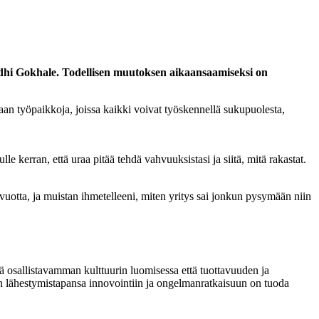
idhi Gokhale. Todellisen muutoksen aikaansaamiseksi on
aan työpaikkoja, joissa kaikki voivat työskennellä sukupuolesta,
le kerran, että uraa pitää tehdä vahvuuksistasi ja siitä, mitä rakastat.
 vuotta, ja muistan ihmetelleeni, miten yritys sai jonkun pysymään niin
ä osallistavamman kulttuurin luomisessa että tuottavuuden ja
dän lähestymistapansa innovointiin ja ongelmanratkaisuun on tuoda