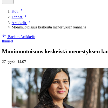
Koti
Tarinat
Artikkelit
Monimuotoisuus keskeistä menestyksen kannalta
Back to Artikkelit
Ihmiset
Monimuotoisuus keskeistä menestyksen ka
27 syysk. 14.07