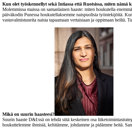
Kun olet työskennellyt sekä Intiassa että Ruotsissa, miten nämä 
Molemmissa maissa on samanlainen haaste: miten houkutella enemmän nai
päiväkodin Punessa houkutellaksemme naispuolisia työntekijöitä. Kun p
vastavalmistuneita naisia tapaamaan vertaisiaan ja oppimaan heiltä. Tu
Mikä on suurin haasteesi?
Suurin haaste D&I:ssä on tehdä siitä keskeinen osa liiketoimintastrate
houkuttelemme ihmisiä, kehitämme, johdamme ja pidämme heitä. Sandvi