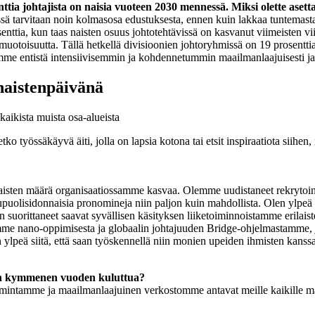
ttia johtajista on naisia vuoteen 2030 mennessä. Miksi olette asett
sä tarvitaan noin kolmasosa edustuksesta, ennen kuin lakkaa tuntemasta
nttia, kun taas naisten osuus johtotehtävissä on kasvanut viimeisten v
uotoisuutta. Tällä hetkellä divisioonien johtoryhmissä on 19 prosentti
emme entistä intensiivisemmin ja kohdennetummin maailmanlaajuisesti ja
 naistenpäivänä
kaikista muista osa-alueista
letko työssäkäyvä äiti, jolla on lapsia kotona tai etsit inspiraatiota siihe
ä naisten määrä organisaatiossamme kasvaa. Olemme uudistaneet rekryto
upuolisidonnaisia pronomineja niin paljon kuin mahdollista. Olen ylp
on suorittaneet saavat syvällisen käsityksen liiketoiminnoistamme erilai
mme nano-oppimisesta ja globaalin johtajuuden Bridge-ohjelmastamme, jo
ylpeä siitä, että saan työskennellä niin monien upeiden ihmisten kanss
kin kymmenen vuoden kuluttua?
intamme ja maailmanlaajuinen verkostomme antavat meille kaikille mah