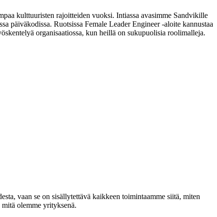
paa kulttuuristen rajoitteiden vuoksi. Intiassa avasimme Sandvikille
sessa päiväkodissa. Ruotsissa Female Leader Engineer -aloite kannustaa
öskentelyä organisaatiossa, kun heillä on sukupuolisia roolimalleja.
desta, vaan se on sisällytettävä kaikkeen toimintaamme siitä, miten
, mitä olemme yrityksenä.