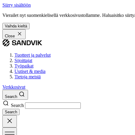
Siirry sisältöön
Vierailet nyt suomenkielisellä verkkosivustollamme. Haluaisitko siirty
Vaihda kieltä
Close
Tuotteet ja palvelut
Sijoittajat
Työpaikat
Uutiset & media
Tietoja meistä
Verkkosivut
Search
Search
Search