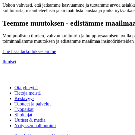
Uskon vahvasti, että jatkamme kasvuamme ja tuotamme arvoa asiakkail
kulttuurista, maantieteellistä ja ammatillista taustaa ja jonka nykyaikai
Teemme muutoksen - edistämme maailmaa 
Monipuolisten tiimien, vahvan kulttuurin ja huippuosaamisen avulla p
toiminnallamme muutoksen ja edistämme maailmaa insinööritieteiden 
Lue lisää tarkoituksestamme
Ihmiset
Ota yhteyttä
Tietoja meistä
Kestävyys
Tuotteet ja palvelut
Työpaikat
Sijoittajat
Uutiset & media
Yrityksen hallinnointi