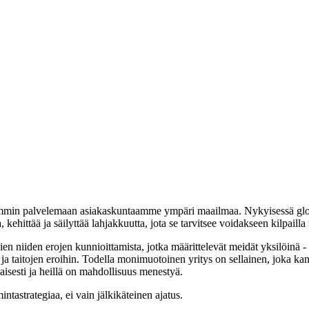
min palvelemaan asiakaskuntaamme ympäri maailmaa. Nykyisessä global
 kehittää ja säilyttää lahjakkuutta, jota se tarvitsee voidakseen kilpailla
n niiden erojen kunnioittamista, jotka määrittelevät meidät yksilöinä - 
taitojen eroihin. Todella monimuotoinen yritys on sellainen, joka kann
aisesti ja heillä on mahdollisuus menestyä.
ntastrategiaa, ei vain jälkikäteinen ajatus.