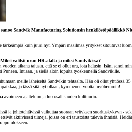
e, sanoo Sandvik Manufacturing Solutionsin henkilöstöpäällikkö N
le tärkeämpiä kuin juuri nyt. Ympäri maailmaa yritykset sitoutuvat luom
Miksi valitsit uran HR-alalla ja miksi Sandvikissa?
oden aikana tajusin, että se ei ollut ura, jota halusin. Isäni sanoi minul
 Puneen, Intiaan, ja siellä aloin lopulta työskennellä Sandvikille.
uhumaan meille läheiseltä Sandvikin tehtaalta. Hän oli ollut yhtiössä 35
elupaikkaa, ja tässä sitä nyt ollaan, kymmenen vuotta myöhemmin!
a avoimeen ajatteluun ja luo osallisuuden kulttuurin.
sä ja johtotehtävissä vaikuttaa suoraan yrityksen suorituskykyyn - sek
vät aktiivisesti tiimejä, joissa on eri taustoista tulevia ihmisiä. Hei
 lopputulokseen.