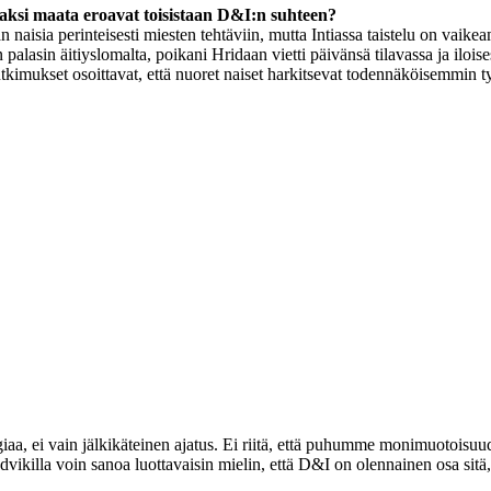
kaksi maata eroavat toisistaan D&I:n suhteen?
sia perinteisesti miesten tehtäviin, mutta Intiassa taistelu on vaikeam
alasin äitiyslomalta, poikani Hridaan vietti päivänsä tilavassa ja iloi
tkimukset osoittavat, että nuoret naiset harkitsevat todennäköisemmin ty
giaa, ei vain jälkikäteinen ajatus. Ei riitä, että puhumme monimuotoisuu
killa voin sanoa luottavaisin mielin, että D&I on olennainen osa sitä