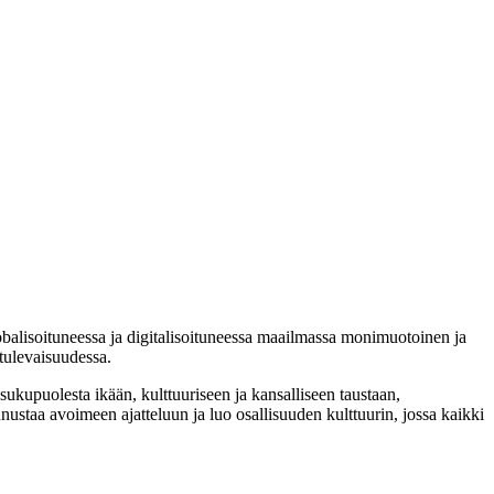
isoituneessa ja digitalisoituneessa maailmassa monimuotoinen ja
 tulevaisuudessa.
sukupuolesta ikään, kulttuuriseen ja kansalliseen taustaan,
ustaa avoimeen ajatteluun ja luo osallisuuden kulttuurin, jossa kaikki