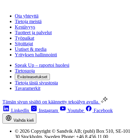
Ota yhteyttä
Tietoja meistä
Kestävyys
Tuotteet ja palvelut
Työpaikat
Sijoittajat
Uutiset & media
Yrityksen hallinnointi
Speak Up – raportoi huolesi
Tietosuoja
Evästeasetukset
Tietoja tästä sivustosta
Tavaramerkit
Tämän sivun sisältö on käännetty tekoälyn avulla.
LinkedIn
Instagram
Youtube
Facebook
Vaihda kieli
© 2026 Copyright © Sandvik AB; (publ) Box 510, SE-101
30 Stockholm, Sweden Phone: +46 8 456 11 00