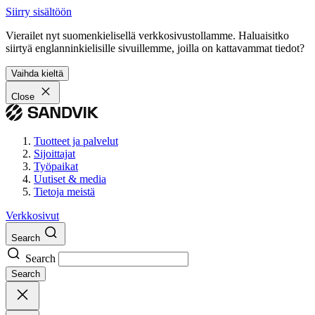
Siirry sisältöön
Vierailet nyt suomenkielisellä verkkosivustollamme. Haluaisitko
siirtyä englanninkielisille sivuillemme, joilla on kattavammat tiedot?
Vaihda kieltä
Close
Tuotteet ja palvelut
Sijoittajat
Työpaikat
Uutiset & media
Tietoja meistä
Verkkosivut
Search
Search
Search