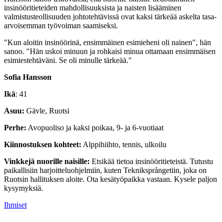
insinööritieteiden mahdollisuuksista ja naisten lisääminen
valmistusteollisuuden johtotehtävissä ovat kaksi tärkeää askelta tasa-
arvoisemman työvoiman saamiseksi.
"Kun aloitin insinöörinä, ensimmäinen esimieheni oli nainen", hän
sanoo. "Hän uskoi minuun ja rohkaisi minua ottamaan ensimmäisen
esimiestehtäväni. Se oli minulle tärkeää."
Sofia Hansson
Ikä
: 41
Asuu:
Gävle, Ruotsi
Perhe:
Avopuoliso ja kaksi poikaa, 9- ja 6-vuotiaat
Kiinnostuksen kohteet:
Alppihiihto, tennis, ulkoilu
Vinkkejä nuorille naisille:
Etsikää tietoa insinööritieteistä. Tutustu
paikallisiin harjoitteluohjelmiin, kuten Tekniksprångetiin, joka on
Ruotsin hallituksen aloite. Ota kesätyöpaikka vastaan. Kysele paljon
kysymyksiä.
Ihmiset