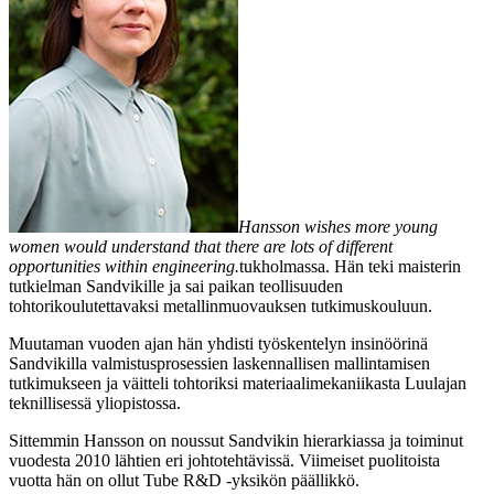
Hansson wishes more young
women would understand that there are lots of different
opportunities within engineering.
tukholmassa. Hän teki maisterin
tutkielman Sandvikille ja sai paikan teollisuuden
tohtorikoulutettavaksi metallinmuovauksen tutkimuskouluun.
Muutaman vuoden ajan hän yhdisti työskentelyn insinöörinä
Sandvikilla valmistusprosessien laskennallisen mallintamisen
tutkimukseen ja väitteli tohtoriksi materiaalimekaniikasta Luulajan
teknillisessä yliopistossa.
Sittemmin Hansson on noussut Sandvikin hierarkiassa ja toiminut
vuodesta 2010 lähtien eri johtotehtävissä. Viimeiset puolitoista
vuotta hän on ollut Tube R&D -yksikön päällikkö.