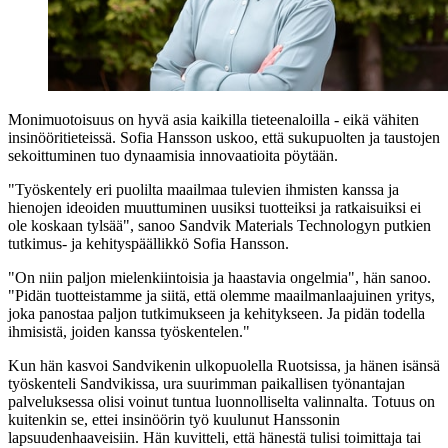
Monimuotoisuus on hyvä asia kaikilla tieteenaloilla - eikä vähiten
insinööritieteissä. Sofia Hansson uskoo, että sukupuolten ja taustojen
sekoittuminen tuo dynaamisia innovaatioita pöytään.
"Työskentely eri puolilta maailmaa tulevien ihmisten kanssa ja
hienojen ideoiden muuttuminen uusiksi tuotteiksi ja ratkaisuiksi ei
ole koskaan tylsää", sanoo Sandvik Materials Technologyn putkien
tutkimus- ja kehityspäällikkö Sofia Hansson.
"On niin paljon mielenkiintoisia ja haastavia ongelmia", hän sanoo.
"Pidän tuotteistamme ja siitä, että olemme maailmanlaajuinen yritys,
joka panostaa paljon tutkimukseen ja kehitykseen. Ja pidän todella
ihmisistä, joiden kanssa työskentelen."
Kun hän kasvoi Sandvikenin ulkopuolella Ruotsissa, ja hänen isänsä
työskenteli Sandvikissa, ura suurimman paikallisen työnantajan
palveluksessa olisi voinut tuntua luonnolliselta valinnalta. Totuus on
kuitenkin se, ettei insinöörin työ kuulunut Hanssonin
lapsuudenhaaveisiin. Hän kuvitteli, että hänestä tulisi toimittaja tai