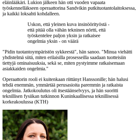
eläinlääkäri. Lukion jälkeen hän otti vuoden vapaata
työskennelläkseen operaattorina Sandvikin putkituotantolaitoksessa,
ja kaikki loksahti kohdalleen.
Uskon, että yleinen kuva insinöörityöstä -
että pitää olla vähän tekninen nörtti, että
työskentelee paljon yksin ja ratkaisee
ongelmia yksin - on väärä
"Pidin tuotantoympäristön sykkeestä", hän sanoo. "Minua viehätti
yhdistelmä siitä, miten erilaisilla prosesseilla saadaan tuotteisiin
tiettyjä ominaisuuksia, sekä se, miten pystyimme ratkaisemaan
asiakkaiden ongelmia."
Operaattorin rooli ei kuitenkaan riittänyt Hanssonille; hän halusi
tehdä enemmän, ymmärtää perusasioita paremmin ja ratkaista
ongelmia. Jatkokoulutus oli itsestäänselvyys, ja hän suoritti
teknillisen fysiikan tutkinnon Kuninkaallisessa teknillisessä
korkeakoulussa (KTH)