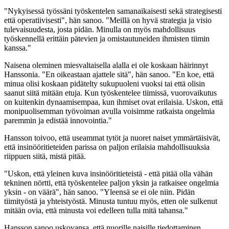
"Nykyisessä työssäni työskentelen samanaikaisesti sekä strategisesti
että operatiivisesti", hän sanoo. "Meillä on hyvä strategia ja visio
tulevaisuudesta, josta pidän. Minulla on myös mahdollisuus
työskennellä erittäin pätevien ja omistautuneiden ihmisten tiimin
kanssa."
Naisena oleminen miesvaltaisella alalla ei ole koskaan häirinnyt
Hanssonia. "En oikeastaan ajattele sitä", hän sanoo. "En koe, että
minua olisi koskaan pidätelty sukupuoleni vuoksi tai että olisin
saanut siitä mitään etuja. Kun työskentelee tiimissä, vuorovaikutus
on kuitenkin dynaamisempaa, kun ihmiset ovat erilaisia. Uskon, että
monipuolisemman työvoiman avulla voisimme ratkaista ongelmia
paremmin ja edistää innovointia."
Hansson toivoo, että useammat tytöt ja nuoret naiset ymmärtäisivät,
että insinööritieteiden parissa on paljon erilaisia mahdollisuuksia
riippuen siitä, mistä pitää.
"Uskon, että yleinen kuva insinööritieteistä - että pitää olla vähän
tekninen nörtti, että työskentelee paljon yksin ja ratkaisee ongelmia
yksin - on väärä", hän sanoo. "Yleensä se ei ole niin. Pidän
tiimityöstä ja yhteistyöstä. Minusta tuntuu myös, etten ole sulkenut
mitään ovia, että minusta voi edelleen tulla mitä tahansa."
Hansson sanoo uskovansa, että nuorille naisille tiedottaminen