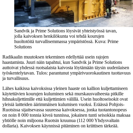
Sandvik ja Prime Solutions löysivät yhteistyössä tavan,
jolla kaivoksen henkilökunta voi tehdä kourujen
huoltotöitä turvallisemmassa ympäristössä. Kuva: Prime
Solutions
Radikaalin muutoksen tekeminen edellyttää usein rajojen
haastamista. Juuri näin tapahtui, kun Sandvik ja Prime Solutions
auttoivat yhdessä ruotsalaista kaivosta löytämään täysin uudenlaisen
työskentelytavan. Tulos: parantunut ympärivuorokautinen tuottavuus
ja turvallisuus.
Lähes kaikissa kaivoksissa yleinen haaste on kallion kuljettamiseen
käytettävien kourujen kuluminen sekä murskausvaiheesta pitkille
hihnakuljettimille että kuljettimien välillä. Usein huoltoseisokit ovat
yleisiä laitteiden äärimmäisen kulumisen vuoksi. Eräässä Pohjois-
Ruotsissa sijaitsevassa suuressa kaivoksessa, jonka tuotantonopeus
on noin 8 000 tonnia kiveä tunnissa, jokainen tunti seisokkia maksaa
yhtiölle noin miljoona Ruotsin kruunua (112 000 Yhdysvaltain
dollaria). Kaivoksen käynnissä pitäminen on kriittisen tärkeää.