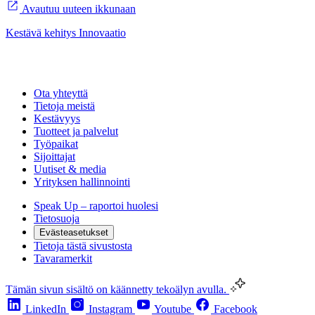
Avautuu uuteen ikkunaan
Kestävä kehitys
Innovaatio
Ota yhteyttä
Tietoja meistä
Kestävyys
Tuotteet ja palvelut
Työpaikat
Sijoittajat
Uutiset & media
Yrityksen hallinnointi
Speak Up – raportoi huolesi
Tietosuoja
Evästeasetukset
Tietoja tästä sivustosta
Tavaramerkit
Tämän sivun sisältö on käännetty tekoälyn avulla.
LinkedIn
Instagram
Youtube
Facebook