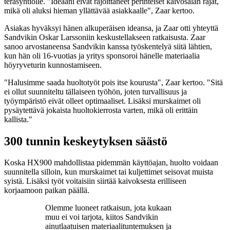
teräsyhtiölle. "Ideaani eivät rajoittaneet perinteiset kaivosalan rajat,
mikä oli aluksi hieman yllättävää asiakkaalle", Zaar kertoo.
Asiakas hyväksyi hänen alkuperäisen ideansa, ja Zaar otti yhteyttä
Sandvikin Oskar Larssoniin keskustellakseen ratkaisusta. Zaar
sanoo arvostaneensa Sandvikin kanssa työskentelyä siitä lähtien,
kun hän oli 16-vuotias ja yritys sponsoroi hänelle materiaalia
höyryveturin kunnostamiseen.
"Halusimme saada huoltotyöt pois itse kourusta", Zaar kertoo. "Sitä
ei ollut suunniteltu tällaiseen työhön, joten turvallisuus ja
työympäristö eivät olleet optimaaliset. Lisäksi murskaimet oli
pysäytettävä jokaista huoltokierrosta varten, mikä oli erittäin
kallista."
300 tunnin keskeytyksen säästö
Koska HX900 mahdollistaa pidemmän käyttöajan, huolto voidaan
suunnitella silloin, kun murskaimet tai kuljettimet seisovat muista
syistä. Lisäksi työt voitaisiin siirtää kaivoksesta erilliseen
korjaamoon paikan päällä.
Olemme luoneet ratkaisun, jota kukaan
muu ei voi tarjota, kiitos Sandvikin
ainutlaatuisen materiaalituntemuksen ja