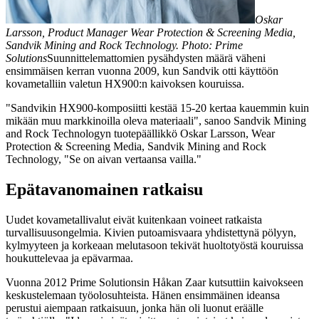
Oskar
Larsson, Product Manager Wear Protection & Screening Media,
Sandvik Mining and Rock Technology. Photo: Prime
Solutions
Suunnittelemattomien pysähdysten määrä väheni
ensimmäisen kerran vuonna 2009, kun Sandvik otti käyttöön
kovametalliin valetun HX900:n kaivoksen kouruissa.
"Sandvikin HX900-komposiitti kestää 15-20 kertaa kauemmin kuin
mikään muu markkinoilla oleva materiaali", sanoo Sandvik Mining
and Rock Technologyn tuotepäällikkö Oskar Larsson, Wear
Protection & Screening Media, Sandvik Mining and Rock
Technology, "Se on aivan vertaansa vailla."
Epätavanomainen ratkaisu
Uudet kovametallivalut eivät kuitenkaan voineet ratkaista
turvallisuusongelmia. Kivien putoamisvaara yhdistettynä pölyyn,
kylmyyteen ja korkeaan melutasoon tekivät huoltotyöstä kouruissa
houkuttelevaa ja epävarmaa.
Vuonna 2012 Prime Solutionsin Håkan Zaar kutsuttiin kaivokseen
keskustelemaan työolosuhteista. Hänen ensimmäinen ideansa
perustui aiempaan ratkaisuun, jonka hän oli luonut eräälle