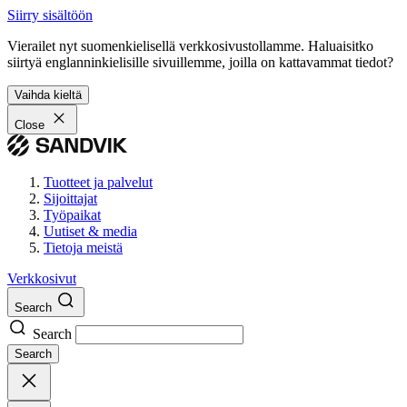
Siirry sisältöön
Vierailet nyt suomenkielisellä verkkosivustollamme. Haluaisitko
siirtyä englanninkielisille sivuillemme, joilla on kattavammat tiedot?
Vaihda kieltä
Close
Tuotteet ja palvelut
Sijoittajat
Työpaikat
Uutiset & media
Tietoja meistä
Verkkosivut
Search
Search
Search