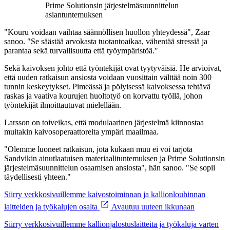
Prime Solutionsin järjestelmäsuunnittelun
asiantuntemuksen
"Kouru voidaan vaihtaa säännöllisen huollon yhteydessä", Zaar
sanoo. "Se säästää arvokasta tuotantoaikaa, vähentää stressiä ja
parantaa sekä turvallisuutta että työympäristöä."
Sekä kaivoksen johto että työntekijät ovat tyytyväisiä. He arvioivat,
että uuden ratkaisun ansiosta voidaan vuosittain välttää noin 300
tunnin keskeytykset. Pimeässä ja pölyisessä kaivoksessa tehtävä
raskas ja vaativa kourujen huoltotyö on korvattu työllä, johon
työntekijät ilmoittautuvat mielellään.
Larsson on toiveikas, että modulaarinen järjestelmä kiinnostaa
muitakin kaivosoperaattoreita ympäri maailmaa.
"Olemme luoneet ratkaisun, jota kukaan muu ei voi tarjota
Sandvikin ainutlaatuisen materiaalituntemuksen ja Prime Solutionsin
järjestelmäsuunnittelun osaamisen ansiosta", hän sanoo. "Se sopii
täydellisesti yhteen."
Siirry verkkosivuillemme kaivostoiminnan ja kallionlouhinnan
laitteiden ja työkalujen osalta
Avautuu uuteen ikkunaan
Siirry verkkosivuillemme kallionjalostuslaitteita ja työkaluja varten