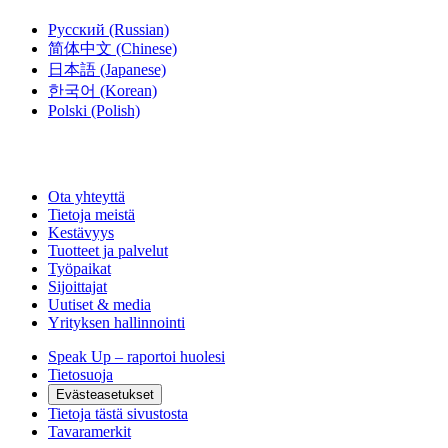
Русский
(Russian)
简体中文
(Chinese)
日本語
(Japanese)
한국어
(Korean)
Polski
(Polish)
Ota yhteyttä
Tietoja meistä
Kestävyys
Tuotteet ja palvelut
Työpaikat
Sijoittajat
Uutiset & media
Yrityksen hallinnointi
Speak Up – raportoi huolesi
Tietosuoja
Evästeasetukset
Tietoja tästä sivustosta
Tavaramerkit