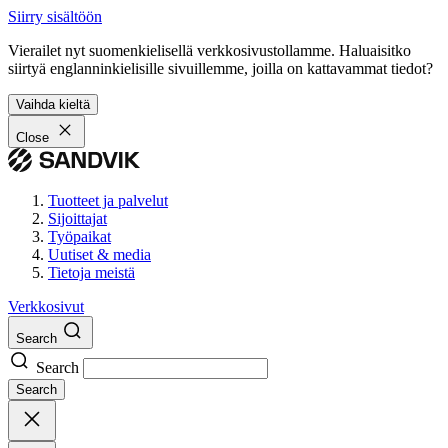
Siirry sisältöön
Vierailet nyt suomenkielisellä verkkosivustollamme. Haluaisitko
siirtyä englanninkielisille sivuillemme, joilla on kattavammat tiedot?
Vaihda kieltä
Close
Tuotteet ja palvelut
Sijoittajat
Työpaikat
Uutiset & media
Tietoja meistä
Verkkosivut
Search
Search
Search