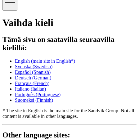
Vaihda kieli
Tämä sivu on saatavilla seuraavilla
kielillä:
English
(main site in English*)
Svenska
(Swedish)
Español
(Spanish)
Deutsch
(German)
Français
(French)
Italiano
(Italian)
Português
(Portuguese)
Suomeksi
(Finnish)
* The site in English is the main site for the Sandvik Group. Not all
content is available in other languages.
Other language sites: