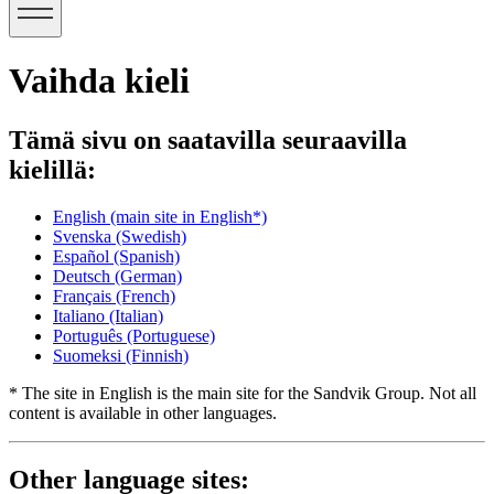
Vaihda kieli
Tämä sivu on saatavilla seuraavilla
kielillä:
English
(main site in English*)
Svenska
(Swedish)
Español
(Spanish)
Deutsch
(German)
Français
(French)
Italiano
(Italian)
Português
(Portuguese)
Suomeksi
(Finnish)
* The site in English is the main site for the Sandvik Group. Not all
content is available in other languages.
Other language sites: