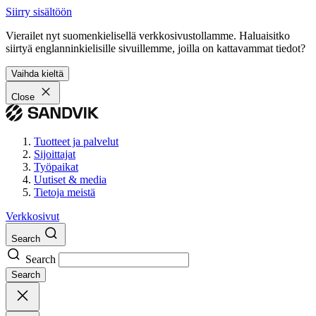
Siirry sisältöön
Vierailet nyt suomenkielisellä verkkosivustollamme. Haluaisitko
siirtyä englanninkielisille sivuillemme, joilla on kattavammat tiedot?
Vaihda kieltä
Close
Tuotteet ja palvelut
Sijoittajat
Työpaikat
Uutiset & media
Tietoja meistä
Verkkosivut
Search
Search
Search