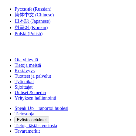
Русский
(Russian)
简体中文
(Chinese)
日本語
(Japanese)
한국어
(Korean)
Polski
(Polish)
Ota yhteyttä
Tietoja meistä
Kestävyys
Tuotteet ja palvelut
Työpaikat
Sijoittajat
Uutiset & media
Yrityksen hallinnointi
Speak Up – raportoi huolesi
Tietosuoja
Evästeasetukset
Tietoja tästä sivustosta
Tavaramerkit