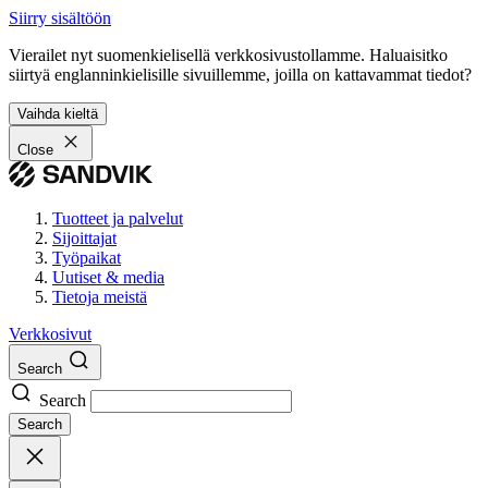
Siirry sisältöön
Vierailet nyt suomenkielisellä verkkosivustollamme. Haluaisitko
siirtyä englanninkielisille sivuillemme, joilla on kattavammat tiedot?
Vaihda kieltä
Close
Tuotteet ja palvelut
Sijoittajat
Työpaikat
Uutiset & media
Tietoja meistä
Verkkosivut
Search
Search
Search