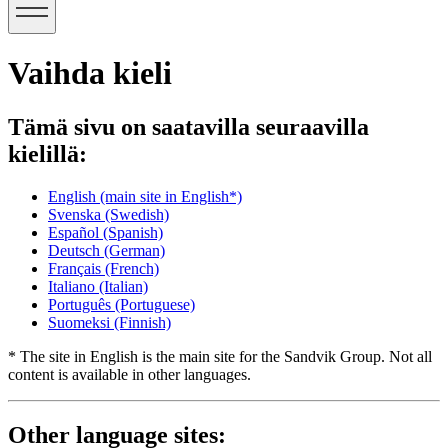
Vaihda kieli
Tämä sivu on saatavilla seuraavilla
kielillä:
English
(main site in English*)
Svenska
(Swedish)
Español
(Spanish)
Deutsch
(German)
Français
(French)
Italiano
(Italian)
Português
(Portuguese)
Suomeksi
(Finnish)
* The site in English is the main site for the Sandvik Group. Not all
content is available in other languages.
Other language sites: