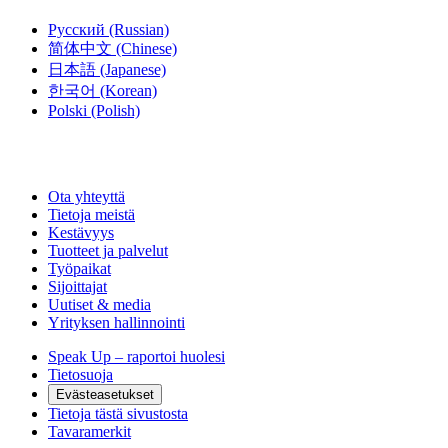
Русский
(Russian)
简体中文
(Chinese)
日本語
(Japanese)
한국어
(Korean)
Polski
(Polish)
Ota yhteyttä
Tietoja meistä
Kestävyys
Tuotteet ja palvelut
Työpaikat
Sijoittajat
Uutiset & media
Yrityksen hallinnointi
Speak Up – raportoi huolesi
Tietosuoja
Evästeasetukset
Tietoja tästä sivustosta
Tavaramerkit