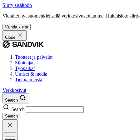
Siirry sisältöön
Vierailet nyt suomenkielisellä verkkosivustollamme. Haluaisitko siirty
Vaihda kieltä
Close
Tuotteet ja palvelut
Sijoittajat
Työpaikat
Uutiset & media
Tietoja meistä
Verkkosivut
Search
Search
Search