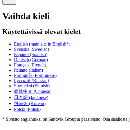
Vaihda kieli
Käytettävissä olevat kielet
English
(main site in English*)
Svenska
(Swedish)
Español
(Spanish)
Deutsch
(German)
Français
(French)
Italiano
(Italian)
Português
(Portuguese)
Русский
(Russian)
Suomeksi
(Finnish)
简体中文
(Chinese)
日本語
(Japanese)
한국어
(Korean)
Polski
(Polish)
* Sivusto englanniksi on Sandvik Groupin pääsivusto. Osa sisällöstä j