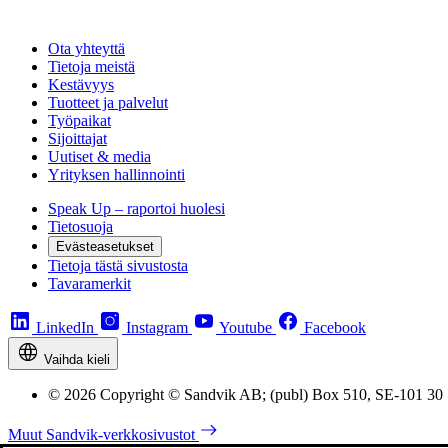
Ota yhteyttä
Tietoja meistä
Kestävyys
Tuotteet ja palvelut
Työpaikat
Sijoittajat
Uutiset & media
Yrityksen hallinnointi
Speak Up – raportoi huolesi
Tietosuoja
Evästeasetukset
Tietoja tästä sivustosta
Tavaramerkit
LinkedIn
Instagram
Youtube
Facebook
Vaihda kieli
© 2026 Copyright © Sandvik AB; (publ) Box 510, SE-101 30
Muut Sandvik-verkkosivustot