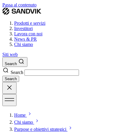
Passa al contenuto
Prodotti e servizi
Investitori
Lavora con noi
News & PR
Chi siamo
Siti web
Search
Search
Search
Home
Chi siamo
Purpose e obiettivi strategici