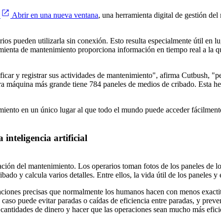
Abrir en una nueva ventana
, una herramienta digital de gestión de
s pueden utilizarla sin conexión. Esto resulta especialmente útil en l
rramienta de mantenimiento proporciona información en tiempo real a la 
lanificar y registrar sus actividades de mantenimiento", afirma Cutbus
ra máquina más grande tiene 784 paneles de medios de cribado. Esta her
imiento en un único lugar al que todo el mundo puede acceder fácilmente
inteligencia artificial
ón del mantenimiento. Los operarios toman fotos de los paneles de los 
do y calcula varios detalles. Entre ellos, la vida útil de los paneles y e
aciones precisas que normalmente los humanos hacen con menos exactitud"
 caso puede evitar paradas o caídas de eficiencia entre paradas, y preve
s cantidades de dinero y hacer que las operaciones sean mucho más efici