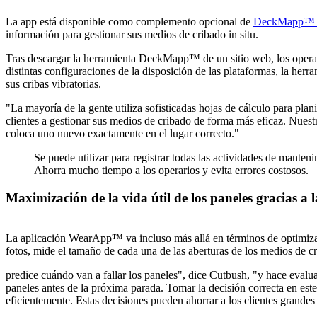
La app está disponible como complemento opcional de
DeckMapp™
información para gestionar sus medios de cribado in situ.
Tras descargar la herramienta DeckMapp™ de un sitio web, los operario
distintas configuraciones de la disposición de las plataformas, la he
sus cribas vibratorias.
"La mayoría de la gente utiliza sofisticadas hojas de cálculo para p
clientes a gestionar sus medios de cribado de forma más eficaz. Nuest
coloca uno nuevo exactamente en el lugar correcto."
Se puede utilizar para registrar todas las actividades de manten
Ahorra mucho tiempo a los operarios y evita errores costosos.
Maximización de la vida útil de los paneles gracias a la 
La aplicación WearApp™ va incluso más allá en términos de optimizaci
fotos, mide el tamaño de cada una de las aberturas de los medios de criba
predice cuándo van a fallar los paneles", dice Cutbush, "y hace evalu
paneles antes de la próxima parada. Tomar la decisión correcta en este
eficientemente. Estas decisiones pueden ahorrar a los clientes grande