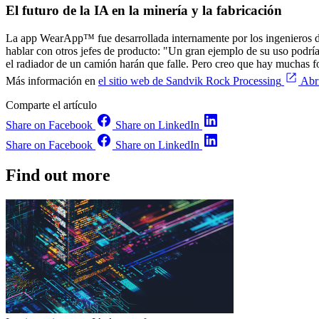
El futuro de la IA en la minería y la fabricación
La app WearApp™ fue desarrollada internamente por los ingenieros de
hablar con otros jefes de producto: "Un gran ejemplo de su uso podrí
el radiador de un camión harán que falle. Pero creo que hay muchas form
Más información en
el sitio web de Sandvik Rock Processing
Abr
Comparte el artículo
Share on Facebook
Share on LinkedIn
Share on Facebook
Share on LinkedIn
Find out more