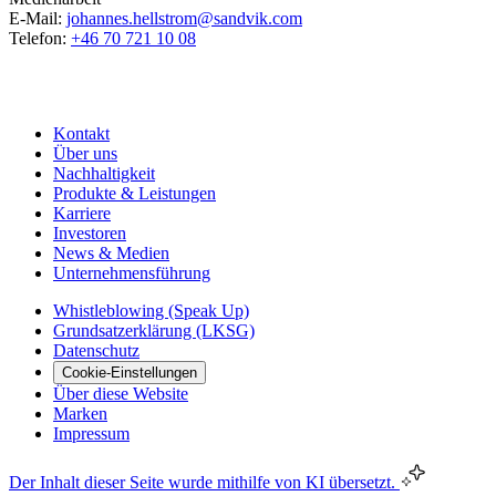
E-Mail:
johannes.hellstrom@sandvik.com
Telefon:
+46 70 721 10 08
Kontakt
Über uns
Nachhaltigkeit
Produkte & Leistungen
Karriere
Investoren
News & Medien
Unternehmensführung
Whistleblowing (Speak Up)
Grundsatzerklärung (LKSG)
Datenschutz
Cookie-Einstellungen
Über diese Website
Marken
Impressum
Der Inhalt dieser Seite wurde mithilfe von KI übersetzt.