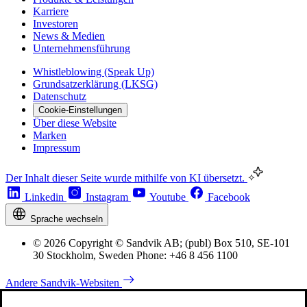
Karriere
Investoren
News & Medien
Unternehmensführung
Whistleblowing (Speak Up)
Grundsatzerklärung (LKSG)
Datenschutz
Cookie-Einstellungen
Über diese Website
Marken
Impressum
Der Inhalt dieser Seite wurde mithilfe von KI übersetzt.
Linkedin
Instagram
Youtube
Facebook
Sprache wechseln
© 2026 Copyright © Sandvik AB; (publ) Box 510, SE-101
30 Stockholm, Sweden Phone: +46 8 456 1100
Andere Sandvik-Websiten