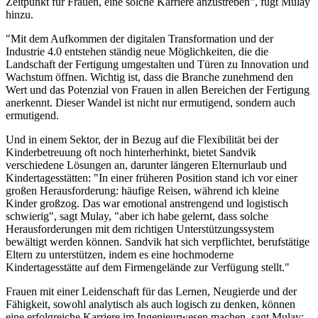
Zeitpunkt für Frauen, eine solche Karriere anzustreben", fügt Mulay
hinzu.
"Mit dem Aufkommen der digitalen Transformation und der
Industrie 4.0 entstehen ständig neue Möglichkeiten, die die
Landschaft der Fertigung umgestalten und Türen zu Innovation und
Wachstum öffnen. Wichtig ist, dass die Branche zunehmend den
Wert und das Potenzial von Frauen in allen Bereichen der Fertigung
anerkennt. Dieser Wandel ist nicht nur ermutigend, sondern auch
ermutigend.
Und in einem Sektor, der in Bezug auf die Flexibilität bei der
Kinderbetreuung oft noch hinterherhinkt, bietet Sandvik
verschiedene Lösungen an, darunter längeren Elternurlaub und
Kindertagesstätten: "In einer früheren Position stand ich vor einer
großen Herausforderung: häufige Reisen, während ich kleine
Kinder großzog. Das war emotional anstrengend und logistisch
schwierig", sagt Mulay, "aber ich habe gelernt, dass solche
Herausforderungen mit dem richtigen Unterstützungssystem
bewältigt werden können. Sandvik hat sich verpflichtet, berufstätige
Eltern zu unterstützen, indem es eine hochmoderne
Kindertagesstätte auf dem Firmengelände zur Verfügung stellt."
Frauen mit einer Leidenschaft für das Lernen, Neugierde und der
Fähigkeit, sowohl analytisch als auch logisch zu denken, können
eine erfolgreiche Karriere im Ingenieurwesen machen, sagt Mulay: