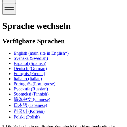
Sprache wechseln
Verfügbare Sprachen
English
(main site in English*)
Svenska
(Swedish)
Español
(Spanish)
Deutsch
(German)
Français
(French)
Italiano
(Italian)
Português
(Portuguese)
Русский
(Russian)
Suomeksi
(Finnish)
简体中文
(Chinese)
日本語
(Japanese)
한국어
(Korean)
Polski
(Polish)
* Die Webseite in englischer Sprache ist die Hauptwebseite der