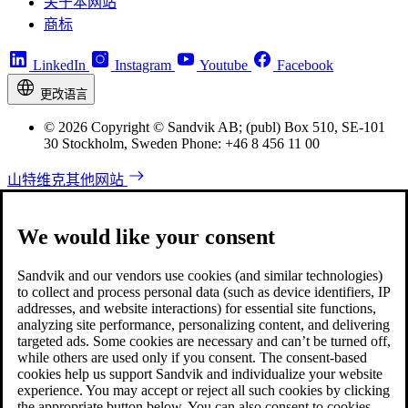
关于本网站
商标
LinkedIn
Instagram
Youtube
Facebook
更改语言
© 2026 Copyright © Sandvik AB; (publ) Box 510, SE-101
30 Stockholm, Sweden Phone: +46 8 456 11 00
山特维克其他网站
We would like your consent
Sandvik and our vendors use cookies (and similar technologies)
to collect and process personal data (such as device identifiers, IP
addresses, and website interactions) for essential site functions,
analyzing site performance, personalizing content, and delivering
targeted ads. Some cookies are necessary and can’t be turned off,
while others are used only if you consent. The consent-based
cookies help us support Sandvik and individualize your website
experience. You may accept or reject all such cookies by clicking
the appropriate button below. You can also consent to cookies