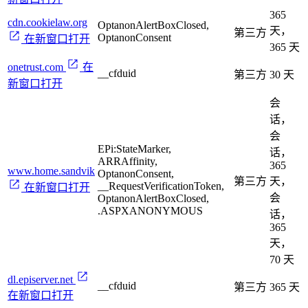
365
cdn.cookielaw.org
OptanonAlertBoxClosed,
天，
第三方
OptanonConsent
在新窗口打开
365 天
onetrust.com
在
__cfduid
第三方
30 天
新窗口打开
会
话，
会
EPi:StateMarker,
话，
ARRAffinity,
365
www.home.sandvik
OptanonConsent,
第三方
天，
__RequestVerificationToken,
在新窗口打开
会
OptanonAlertBoxClosed,
.ASPXANONYMOUS
话，
365
天，
70 天
dl.episerver.net
__cfduid
第三方
365 天
在新窗口打开