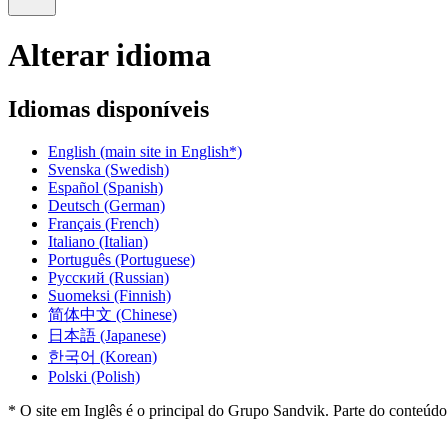
Alterar idioma
Idiomas disponíveis
English
(main site in English*)
Svenska
(Swedish)
Español
(Spanish)
Deutsch
(German)
Français
(French)
Italiano
(Italian)
Português
(Portuguese)
Русский
(Russian)
Suomeksi
(Finnish)
简体中文
(Chinese)
日本語
(Japanese)
한국어
(Korean)
Polski
(Polish)
* O site em Inglês é o principal do Grupo Sandvik. Parte do conteúdo