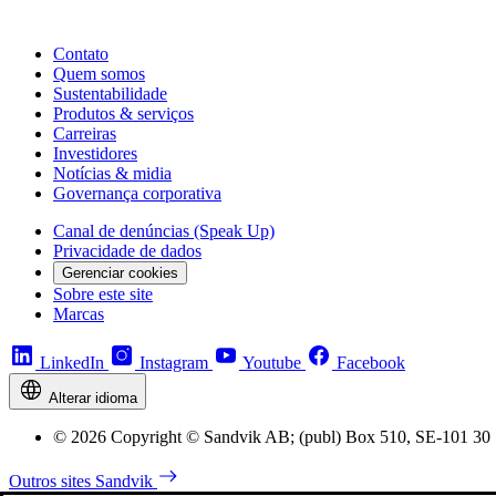
Contato
Quem somos
Sustentabilidade
Produtos & serviços
Carreiras
Investidores
Notícias & midia
Governança corporativa
Canal de denúncias (Speak Up)
Privacidade de dados
Gerenciar cookies
Sobre este site
Marcas
LinkedIn
Instagram
Youtube
Facebook
Alterar idioma
© 2026 Copyright © Sandvik AB; (publ) Box 510, SE-101 30 
Outros sites Sandvik