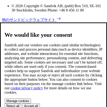
© 2026 Copyright © Sandvik AB; (publ) Box 510, SE-101
30 Stockholm, Sweden Phone: +46 8 456 11 00
他のサンドビックウェブサイト
We would like your consent
Sandvik and our vendors use cookies (and similar technologies)
to collect and process personal data (such as device identifiers, IP
addresses, and website interactions) for essential site functions,
analyzing site performance, personalizing content, and delivering
targeted ads. Some cookies are necessary and can’t be turned off,
while others are used only if you consent. The consent-based
cookies help us support Sandvik and individualize your website
experience. You may accept or reject all such cookies by clicking
the appropriate button below. You can also consent to cookies
based on their purposes via the manage cookies link below. Visit
our
cookie privacy policy
for more details on how we use
cookies.
Manage cookies
Reject all
Accept all