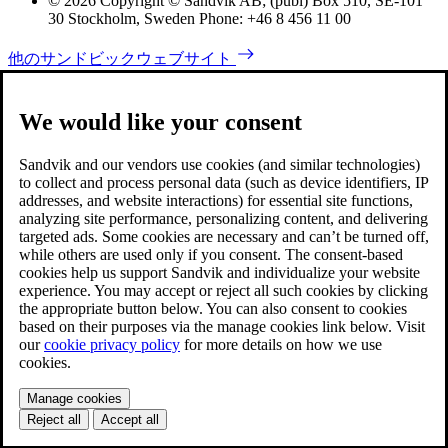
© 2026 Copyright © Sandvik AB; (publ) Box 510, SE-101
30 Stockholm, Sweden Phone: +46 8 456 11 00
他のサンドビックウェブサイト
We would like your consent
Sandvik and our vendors use cookies (and similar technologies)
to collect and process personal data (such as device identifiers, IP
addresses, and website interactions) for essential site functions,
analyzing site performance, personalizing content, and delivering
targeted ads. Some cookies are necessary and can’t be turned off,
while others are used only if you consent. The consent-based
cookies help us support Sandvik and individualize your website
experience. You may accept or reject all such cookies by clicking
the appropriate button below. You can also consent to cookies
based on their purposes via the manage cookies link below. Visit
our
cookie privacy policy
for more details on how we use
cookies.
Manage cookies
Reject all
Accept all