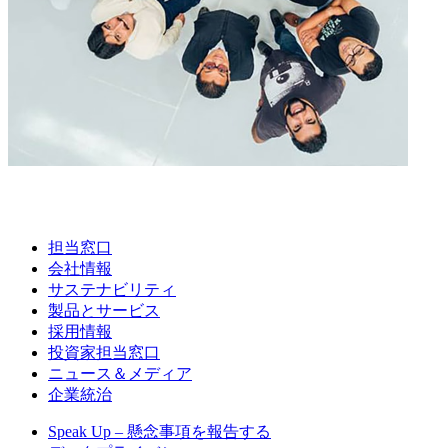
担当窓口
会社情報
サステナビリティ
製品とサービス
採用情報
投資家担当窓口
ニュース＆メディア
企業統治
Speak Up – 懸念事項を報告する