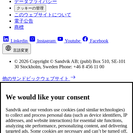
データプライバシー
クッキーの管理
このウェブサイトについて
電子公告
商標
Linkedin
Instagram
Youtube
Facebook
言語変更
© 2026 Copyright © Sandvik AB; (publ) Box 510, SE-101
30 Stockholm, Sweden Phone: +46 8 456 11 00
他のサンドビックウェブサイト
We would like your consent
Sandvik and our vendors use cookies (and similar technologies)
to collect and process personal data (such as device identifiers, IP
addresses, and website interactions) for essential site functions,
analyzing site performance, personalizing content, and delivering
targeted ads. Some cookies are necessary and can’t be turned off,