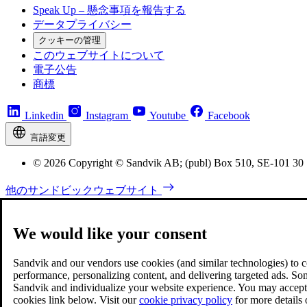
Speak Up – 懸念事項を報告する
データプライバシー
クッキーの管理
このウェブサイトについて
電子公告
商標
Linkedin
Instagram
Youtube
Facebook
言語変更
© 2026 Copyright © Sandvik AB; (publ) Box 510, SE-101 30
他のサンドビックウェブサイト
We would like your consent
Sandvik and our vendors use cookies (and similar technologies) to coll
performance, personalizing content, and delivering targeted ads. So
Sandvik and individualize your website experience. You may accept o
cookies link below. Visit our
cookie privacy policy
for more details