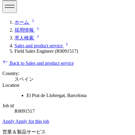
ホーム
採用情報
求人検索
Sales and product service
Field Sales Engineer (R0091517)
Back to Sales and product service
Country:
スペイン
Location
El Prat de Llobregat, Barcelona
Job id
R0091517
Apply
Apply for this job
営業＆製品サービス