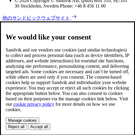
© 2026 Copyright © Sandvik AB; (publ) Box 510, SE-101
30 Stockholm, Sweden Phone: +46 8 456 11 00
他のサンドビックウェブサイト
We would like your consent
Sandvik and our vendors use cookies (and similar technologies)
to collect and process personal data (such as device identifiers, IP
addresses, and website interactions) for essential site functions,
analyzing site performance, personalizing content, and delivering
targeted ads. Some cookies are necessary and can’t be turned off,
while others are used only if you consent. The consent-based
cookies help us support Sandvik and individualize your website
experience. You may accept or reject all such cookies by clicking
the appropriate button below. You can also consent to cookies
based on their purposes via the manage cookies link below. Visit
our
cookie privacy policy
for more details on how we use
cookies.
Manage cookies
Reject all
Accept all