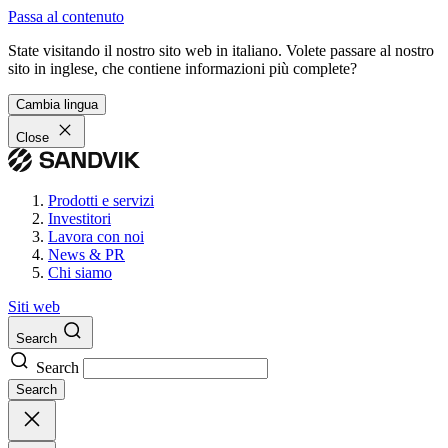
Passa al contenuto
State visitando il nostro sito web in italiano. Volete passare al nostro
sito in inglese, che contiene informazioni più complete?
Cambia lingua
Close
Prodotti e servizi
Investitori
Lavora con noi
News & PR
Chi siamo
Siti web
Search
Search
Search