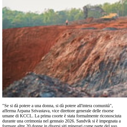
"Se si dà potere a una donna, si dà potere all'intera comunità",
afferma Arpana Srivastava, vice direttore generale delle risorse
umane di KCCL. La prima coorte è stata formalmente riconosciuta
durante una cerimonia nel gennaio 2026. Sandvik si è impegnata a
formare altre 20 donne in diversi siti minerari come parte del suo