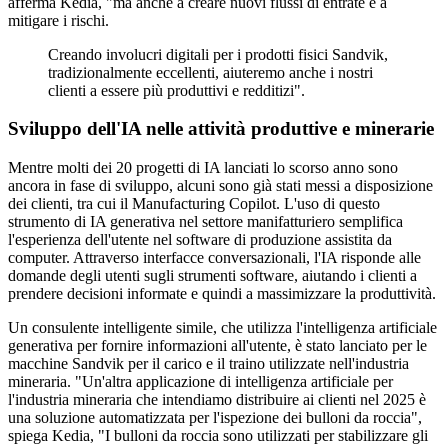
afferma Kedia, "ma anche a creare nuovi flussi di entrate e a
mitigare i rischi.
Creando involucri digitali per i prodotti fisici Sandvik,
tradizionalmente eccellenti, aiuteremo anche i nostri
clienti a essere più produttivi e redditizi".
Sviluppo dell'IA nelle attività produttive e minerarie
Mentre molti dei 20 progetti di IA lanciati lo scorso anno sono
ancora in fase di sviluppo, alcuni sono già stati messi a disposizione
dei clienti, tra cui il Manufacturing Copilot. L'uso di questo
strumento di IA generativa nel settore manifatturiero semplifica
l'esperienza dell'utente nel software di produzione assistita da
computer. Attraverso interfacce conversazionali, l'IA risponde alle
domande degli utenti sugli strumenti software, aiutando i clienti a
prendere decisioni informate e quindi a massimizzare la produttività.
Un consulente intelligente simile, che utilizza l'intelligenza artificiale
generativa per fornire informazioni all'utente, è stato lanciato per le
macchine Sandvik per il carico e il traino utilizzate nell'industria
mineraria. "Un'altra applicazione di intelligenza artificiale per
l'industria mineraria che intendiamo distribuire ai clienti nel 2025 è
una soluzione automatizzata per l'ispezione dei bulloni da roccia",
spiega Kedia, "I bulloni da roccia sono utilizzati per stabilizzare gli