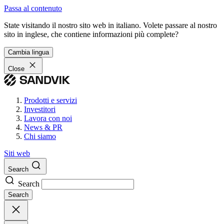
Passa al contenuto
State visitando il nostro sito web in italiano. Volete passare al nostro
sito in inglese, che contiene informazioni più complete?
Cambia lingua
Close
Prodotti e servizi
Investitori
Lavora con noi
News & PR
Chi siamo
Siti web
Search
Search
Search