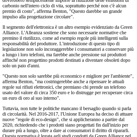
dovrebbero semplicemente imporre la riduzione delle emissioni di
carbonio nell'intero ciclo di vita, soprattutto perché non c'è alcun
premio di costo", afferma Benton, "Questo darebbe un grande
impulso alla progettazione circolare".
Il segmento dell'elettronica è un altro esempio evidenziato da Green
Alliance. L'Alleanza sostiene che sono necessarie normative che
premino il riutilizzo, come ad esempio regole più intelligenti sulla
responsabilità del produttore. L'introduzione di questo tipo di
legislazione non solo incoraggerebbe i consumatori a conservare più
a lungo i loro telefoni, ma farebbe anche pressione sui produttori
affinché non progettino prodotti destinati a diventare obsoleti dopo
solo un paio d'anni.
"Questo non solo sarebbe più economico e migliore per l'ambiente",
afferma Benton, "ma costringerebbe anche a ripensare le attuali
regole sui rifiuti elettronici, che premiano chi prende un telefono
usato del valore di circa 350 euro e lo distrugge per recuperare circa
un euro di oro al suo interno".
Tuttavia, non tutte le politiche mancano il bersaglio quando si parla
di circolarità. Nel 2016-2017, l'Unione Europea ha deciso di attuare
nuove "regole di eco-design", che si applicheranno a partire dal
2020, richiedendo che i prodotti siano progettati fin dall'inizio per
durare più a lungo, oltre a dare ai consumatori il diritto di ripararli.
Questa normativa è legata agli studi condotti da Green Alliance nel