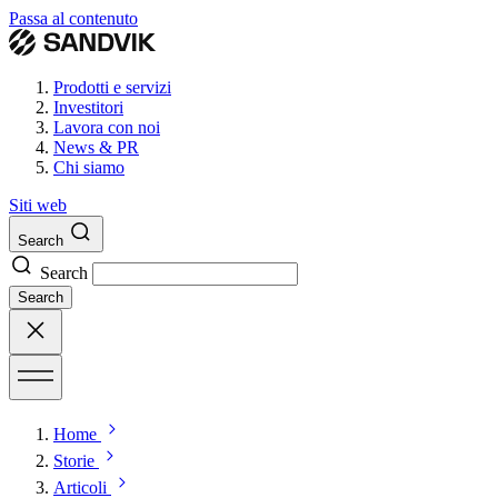
Passa al contenuto
Prodotti e servizi
Investitori
Lavora con noi
News & PR
Chi siamo
Siti web
Search
Search
Search
Home
Storie
Articoli