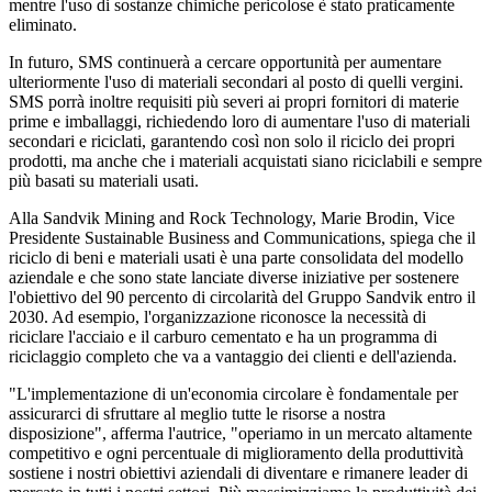
mentre l'uso di sostanze chimiche pericolose è stato praticamente
eliminato.
In futuro, SMS continuerà a cercare opportunità per aumentare
ulteriormente l'uso di materiali secondari al posto di quelli vergini.
SMS porrà inoltre requisiti più severi ai propri fornitori di materie
prime e imballaggi, richiedendo loro di aumentare l'uso di materiali
secondari e riciclati, garantendo così non solo il riciclo dei propri
prodotti, ma anche che i materiali acquistati siano riciclabili e sempre
più basati su materiali usati.
Alla Sandvik Mining and Rock Technology, Marie Brodin, Vice
Presidente Sustainable Business and Communications, spiega che il
riciclo di beni e materiali usati è una parte consolidata del modello
aziendale e che sono state lanciate diverse iniziative per sostenere
l'obiettivo del 90 percento di circolarità del Gruppo Sandvik entro il
2030. Ad esempio, l'organizzazione riconosce la necessità di
riciclare l'acciaio e il carburo cementato e ha un programma di
riciclaggio completo che va a vantaggio dei clienti e dell'azienda.
"L'implementazione di un'economia circolare è fondamentale per
assicurarci di sfruttare al meglio tutte le risorse a nostra
disposizione", afferma l'autrice, "operiamo in un mercato altamente
competitivo e ogni percentuale di miglioramento della produttività
sostiene i nostri obiettivi aziendali di diventare e rimanere leader di