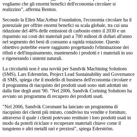
vogliamo che gli enormi benefici dell'economia circolare si
realizzino", afferma Benton.
Secondo la Ellen MacArthur Foundation, l'economia circolare ha il
potenziale per offrire enormi benefici su scala globale, tra cui una
riduzione del 48% delle emissioni di carbonio entro il 2030 e un
risparmio sui costi dei materiali pari a 700 milioni di dollari all'anno
nel segmento dei beni di consumo a rapida rotazione. Questo
obiettivo potrebbe essere raggiunto progettando l'eliminazione dei
rifiuti e dell'inquinamento, mantenendo i prodotti e i materiali in uso
e rigenerando i sistemi naturali.
La circolarità non è una novità per Sandvik Machining Solutions
(SMS). Lars Ederström, Project Lead Sustainability and Governance
di SMS, spiega che il modello di business dell'economia circolare e
il programma di riacquisto dei prodotti usati sono stati adottati sin
dalla fine degli anni '90. "Nel 2006, Sandvik Corining Solutions ha
avviato un programma di recupero dei prodotti usati.
"Nel 2006, Sandvik Coromant ha lanciato un programma di
riacquisto dei clienti più mirato, condiviso tra vendite e forniture,
attraverso il quale i clienti potevano restituire i loro prodotti usati in
modo da poterli riciclare e recuperare materiali chiave come il
tungsteno e altri metalli rari e preziosi", spiega Ederström.