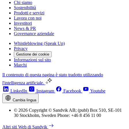
Chi siamo
Sostenibilità
Prodotti e servizi
Lavora con noi
Investitori
News & PR
Governance aziendale
Whistleblowing (Speak Up)
Privacy
Gestione dei cookie
Informazioni sul sito
Marchi
Il contenuto di questa pagina è stato tradotto utilizzando
l'intelligenza artificiale.
LinkedIn
Instagram
Facebook
Youtube
Cambia lingua
© 2026 Copyright © Sandvik AB; (publ) Box 510, SE-101
30 Stockholm, Sweden Phone: +46 8 456 11 00
Altri siti Web di Sandvik