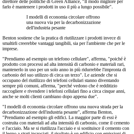
direttore delle politiche di Green Alliance, "Il modo migliore per
farlo è mantenere i prodotti in uso il più a lungo possibile".
I modelli di economia circolare offrono
una nuova via per la decarbonizzazione
dell'industria pesante
Benton sostiene che la pratica di riutilizzare i prodotti invece di
smaltirli creerebbe vantaggi tangibili, sia per l'ambiente che per le
imprese.
"Prendiamo ad esempio un telefono cellulare", afferma, "poiché è
prodotto con processi ad alta intensità di carbonio e materiali rari,
mantenerlo in uso per un solo anno in più ridurrebbe l'impronta di
carbonio del suo utilizzo di circa un terzo". Le aziende che si
occupano del riutilizzo dei telefoni cellulari stanno diventando
sempre più comuni, afferma, "perché vedono che è redditizio
raccogliere e rivendere i telefoni cellulari fino a circa cinque anni,
anche se molti clienti cambiano dopo appena due".
"I modelli di economia circolare offrono una nuova strada per la
decarbonizzazione dell'industria pesante", afferma Benton,
"Prendiamo ad esempio gli edifici. La maggior parte di essi è
costruita con materiali ad alta intensità di carbonio, come il cemento
e l'acciaio. Ma se si riutilizza l'acciaio e si sostituisce il cemento con
il legno a strati incrociati, il risultato è un edificio con emissioni di