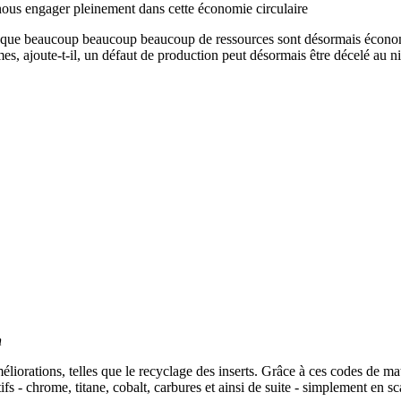
nous engager pleinement dans cette économie circulaire
e que beaucoup beaucoup beaucoup de ressources sont désormais économ
mes, ajoute-t-il, un défaut de production peut désormais être décelé au n
n
iorations, telles que le recyclage des inserts. Grâce à ces codes de mat
fs - chrome, titane, cobalt, carbures et ainsi de suite - simplement en s