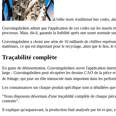
Unlike more traditional bar codes, dat
Gravningsbråten admet que l'application de ces codes sur les inserts et 
processus. Mais, dit-il, garantir la lisibilité après une usure normale sur 
Gravningsbråten a choisi une série de 10 milliards de chiffres représe
matériaux, ce qui est important pour le recyclage, ainsi que le lieu, le 
Traçabilité complète
En guise de démonstration, Gravningsbråten ouvre l'application inter
large - Gravningsbråten peut récupérer les dessins CAO de la pièce et
de frittage, qui joue un rôle minuscule mais important dans les perform
Les connaissances sur chaque produit spécifique sont si détaillées que
"Nous disposons désormais d'une traçabilité complète de chaque pièce 
contraire".
Il explique qu'auparavant, la production était analysée par lot et que, e