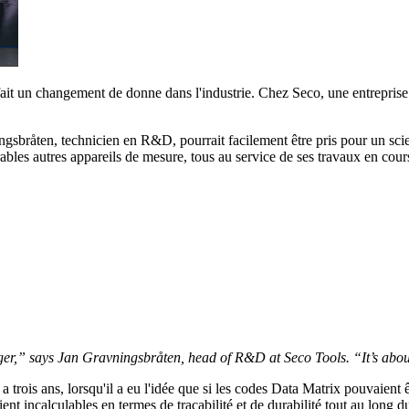
fait un changement de donne dans l'industrie. Chez Seco, une entreprise
sbråten, technicien en R&D, pourrait facilement être pris pour un scien
bles autres appareils de mesure, tous au service de ses travaux en cour
er,” says Jan Gravningsbråten, head of R&D at Seco Tools. “It’s abou
trois ans, lorsqu'il a eu l'idée que si les codes Data Matrix pouvaient ê
ient incalculables en termes de traçabilité et de durabilité tout au long 