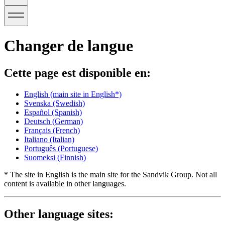
Changer de langue
Cette page est disponible en:
English
(main site in English*)
Svenska
(Swedish)
Español
(Spanish)
Deutsch
(German)
Français
(French)
Italiano
(Italian)
Português
(Portuguese)
Suomeksi
(Finnish)
* The site in English is the main site for the Sandvik Group. Not all
content is available in other languages.
Other language sites: