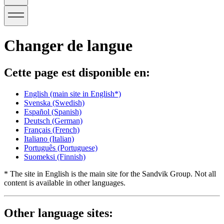
Changer de langue
Cette page est disponible en:
English
(main site in English*)
Svenska
(Swedish)
Español
(Spanish)
Deutsch
(German)
Français
(French)
Italiano
(Italian)
Português
(Portuguese)
Suomeksi
(Finnish)
* The site in English is the main site for the Sandvik Group. Not all
content is available in other languages.
Other language sites: