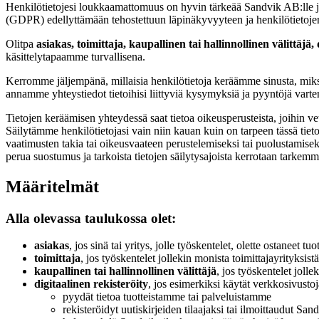
Henkilötietojesi loukkaamattomuus on hyvin tärkeää Sandvik AB:lle ja 
(GDPR) edellyttämään tehostettuun läpinäkyvyyteen ja henkilötietoje
Olitpa
asiakas, toimittaja, kaupallinen tai hallinnollinen välittäjä, 
käsittelytapaamme turvallisena.
Kerromme jäljempänä, millaisia henkilötietoja keräämme sinusta, miksi
annamme yhteystiedot tietoihisi liittyviä kysymyksiä ja pyyntöjä varte
Tietojen keräämisen yhteydessä saat tietoa oikeusperusteista, joihin 
Säilytämme henkilötietojasi vain niin kauan kuin on tarpeen tässä tieto
vaatimusten takia tai oikeusvaateen perustelemiseksi tai puolustamisek
perua suostumus ja tarkoista tietojen säilytysajoista kerrotaan tarkem
Määritelmät
Alla olevassa taulukossa olet:
asiakas
, jos sinä tai yritys, jolle työskentelet, olette ostaneet 
toimittaja
, jos työskentelet jollekin monista toimittajayrityksis
kaupallinen tai hallinnollinen välittäjä
, jos työskentelet jolle
digitaalinen
rekisteröity
, jos esimerkiksi käytät verkkosivusto
pyydät tietoa tuotteistamme tai palveluistamme
rekisteröidyt uutiskirjeiden tilaajaksi tai ilmoittaudut S