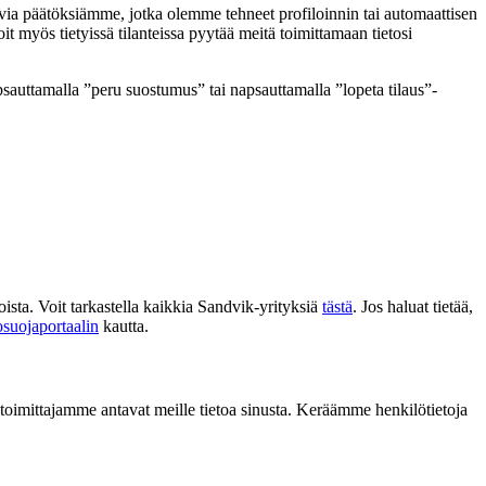
kevia päätöksiämme, jotka olemme tehneet profiloinnin tai automaattisen
t myös tietyissä tilanteissa pyytää meitä toimittamaan tietosi
psauttamalla ”peru suostumus” tai napsauttamalla ”lopeta tilaus”-
inoista. Voit tarkastella kaikkia Sandvik-yrityksiä
tästä
. Jos haluat tietää,
tosuojaportaalin
kautta.
i toimittajamme antavat meille tietoa sinusta. Keräämme henkilötietoja