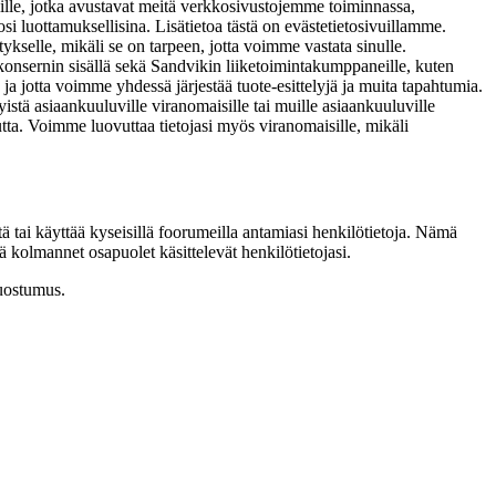
lille, jotka avustavat meitä verkkosivustojemme toiminnassa,
si luottamuksellisina. Lisätietoa tästä on evästetietosivuillamme.
ritykselle, mikäli se on tarpeen, jotta voimme vastata sinulle.
vik-konsernin sisällä sekä Sandvikin liiketoimintakumppaneille, kuten
a ja jotta voimme yhdessä järjestää tuote-esittelyjä ja muita tapahtumia.
öidyistä asiaankuuluville viranomaisille tai muille asiaankuuluville
tta. Voimme luovuttaa tietojasi myös viranomaisille, mikäli
tä tai käyttää kyseisillä foorumeilla antamiasi henkilötietoja. Nämä
 kolmannet osapuolet käsittelevät henkilötietojasi.
suostumus.