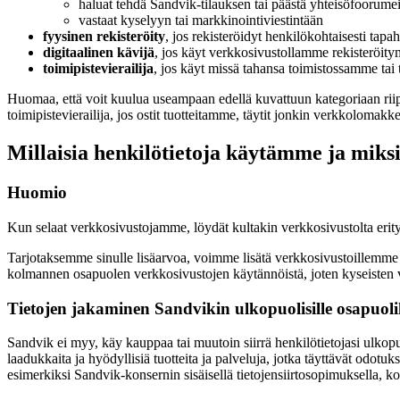
haluat tehdä Sandvik-tilauksen tai päästä yhteisöfoorumeil
vastaat kyselyyn tai markkinointiviestintään
fyysinen
rekisteröity
, jos rekisteröidyt henkilökohtaisesti ta
digitaalinen kävijä
, jos käyt verkkosivustollamme rekisteröitym
toimipistevierailija
, jos käyt missä tahansa toimistossamme ta
Huomaa, että voit kuulua useampaan edellä kuvattuun kategoriaan riipp
toimipistevierailija, jos ostit tuotteitamme, täytit jonkin verkkolomak
Millaisia henkilötietoja käytämme ja miks
Huomio
Kun selaat verkkosivustojamme, löydät kultakin verkkosivustolta erity
Tarjotaksemme sinulle lisäarvoa, voimme lisätä verkkosivustoillemme ko
kolmannen osapuolen verkkosivustojen käytännöistä, joten kyseisten v
Tietojen jakaminen Sandvikin ulkopuolisille osapuolil
Sandvik ei myy, käy kauppaa tai muutoin siirrä henkilötietojasi ulkopu
laadukkaita ja hyödyllisiä tuotteita ja palveluja, jotka täyttävät odot
esimerkiksi Sandvik-konsernin sisäisellä tietojensiirtosopimuksella, 