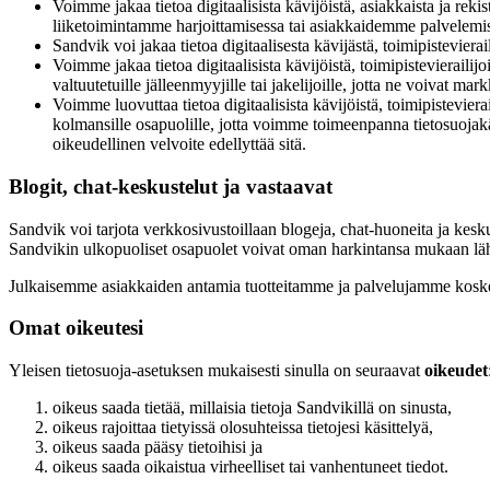
Voimme jakaa tietoa digitaalisista kävijöistä, asiakkaista ja r
liiketoimintamme harjoittamisessa tai asiakkaidemme palvelemises
Sandvik voi jakaa tietoa digitaalisesta kävijästä, toimipistevierai
Voimme jakaa tietoa digitaalisista kävijöistä, toimipistevierailij
valtuutetuille jälleenmyyjille tai jakelijoille, jotta ne voivat m
Voimme luovuttaa tietoa digitaalisista kävijöistä, toimipistevierail
kolmansille osapuolille, jotta voimme toimeenpanna tietosuojakä
oikeudellinen velvoite edellyttää sitä.
Blogit, chat-keskustelut ja vastaavat
Sandvik voi tarjota verkkosivustoillaan blogeja, chat-huoneita ja kesku
Sandvikin ulkopuoliset osapuolet voivat oman harkintansa mukaan lähett
Julkaisemme asiakkaiden antamia tuotteitamme ja palvelujamme koskev
Omat oikeutesi
Yleisen tietosuoja-asetuksen mukaisesti sinulla on seuraavat
oikeudet
oikeus saada tietää, millaisia tietoja Sandvikillä on sinusta,
oikeus rajoittaa tietyissä olosuhteissa tietojesi käsittelyä,
oikeus saada pääsy tietoihisi ja
oikeus saada oikaistua virheelliset tai vanhentuneet tiedot.