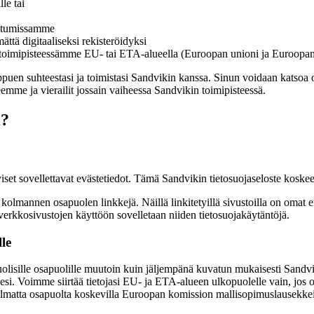
le tai
pahtumissamme
ättä digitaaliseksi rekisteröidyksi
i toimipisteessämme EU- tai ETA-alueella (Euroopan unioni ja Euroopan
uen suhteestasi ja toimistasi Sandvikin kanssa. Sinun voidaan katsoa ole
keemme ja vierailit jossain vaiheessa Sandvikin toimipisteessä.
i?
iset sovellettavat evästetiedot. Tämä Sandvikin tietosuojaseloste kosk
lmannen osapuolen linkkejä. Näillä linkitetyillä sivustoilla on omat eri
erkkosivustojen käyttöön sovelletaan niiden tietosuojakäytäntöjä.
le
olisille osapuolille muutoin kuin jäljempänä kuvatun mukaisesti Sandvikin
uksesi. Voimme siirtää tietojasi EU- ja ETA-alueen ulkopuolelle vain, jo
kolmatta osapuolta koskevilla Euroopan komission mallisopimuslausekkeil