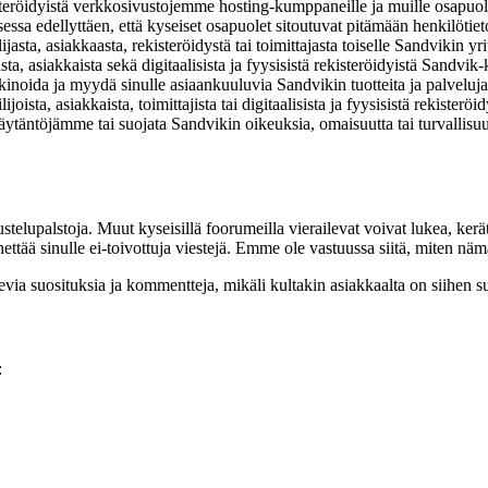
ekisteröidyistä verkkosivustojemme hosting-kumppaneille ja muille osapuo
sa edellyttäen, että kyseiset osapuolet sitoutuvat pitämään henkilötieto
lijasta, asiakkaasta, rekisteröidystä tai toimittajasta toiselle Sandvikin y
oista, asiakkaista sekä digitaalisista ja fyysisistä rekisteröidyistä Sand
arkkinoida ja myydä sinulle asiaankuuluvia Sandvikin tuotteita ja palveluj
ijoista, asiakkaista, toimittajista tai digitaalisista ja fyysisistä rekister
ytäntöjämme tai suojata Sandvikin oikeuksia, omaisuutta tai turvallisuu
stelupalstoja. Muut kyseisillä foorumeilla vierailevat voivat lukea, kerä
ää sinulle ei-toivottuja viestejä. Emme ole vastuussa siitä, miten nämä
ia suosituksia ja kommentteja, mikäli kultakin asiakkaalta on siihen 
: