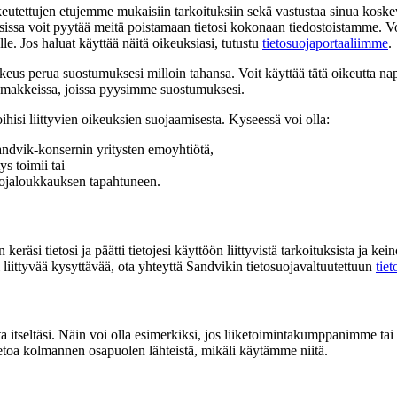
ä oikeutettujen etujemme mukaisiin tarkoituksiin sekä vastustaa sinua kos
sissa voit pyytää meitä poistamaan tietosi kokonaan tiedostoistamme. Voi
lle. Jos haluat käyttää näitä oikeuksiasi, tutustu
tietosuojaportaaliimme
.
keus perua suostumuksesi milloin tahansa. Voit käyttää tätä oikeutta na
lomakkeissa, joissa pyysimme suostumuksesi.
ihisi liittyvien oikeuksien suojaamisesta. Kyseessä voi olla:
andvik-konsernin yritysten emoyhtiötä,
s toimii tai
suojaloukkauksen tapahtuneen.
keräsi tietosi ja päätti tietojesi käyttöön liittyvistä tarkoituksista ja ke
isi liittyvää kysyttävää, ota yhteyttä Sandvikin tietosuojavaltuutettuun
tie
lta itseltäsi. Näin voi olla esimerkiksi, jos liiketoimintakumppanimme ta
ietoa kolmannen osapuolen lähteistä, mikäli käytämme niitä.