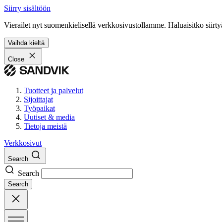
Siirry sisältöön
Vierailet nyt suomenkielisellä verkkosivustollamme. Haluaisitko siirty
Vaihda kieltä
Close
Tuotteet ja palvelut
Sijoittajat
Työpaikat
Uutiset & media
Tietoja meistä
Verkkosivut
Search
Search
Search