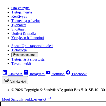
Ota yhteyttä
Tietoja meistä
Kestävyys
Tuotteet ja palvelut
Työpaikat
Sijoittajat
Uutiset & media
Yrityksen hallinnointi
Speak Up – raportoi huolesi
Tietosuoja
Evästeasetukset
Tietoja tästä sivustosta
Tavaramerkit
LinkedIn
Instagram
Youtube
Facebook
Vaihda kieli
© 2026 Copyright © Sandvik AB; (publ) Box 510, SE-101 30
Muut Sandvik-verkkosivustot