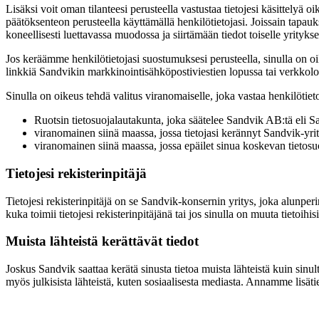
Lisäksi voit oman tilanteesi perusteella vastustaa tietojesi käsittely
päätöksenteon perusteella käyttämällä henkilötietojasi. Joissain tapauk
koneellisesti luettavassa muodossa ja siirtämään tiedot toiselle yritykse
Jos keräämme henkilötietojasi suostumuksesi perusteella, sinulla on oi
linkkiä Sandvikin markkinointisähköpostiviestien lopussa tai verkko
Sinulla on oikeus tehdä valitus viranomaiselle, joka vastaa henkilötieto
Ruotsin tietosuojalautakunta, joka säätelee Sandvik AB:tä eli S
viranomainen siinä maassa, jossa tietojasi kerännyt Sandvik-yrity
viranomainen siinä maassa, jossa epäilet sinua koskevan tieto
Tietojesi rekisterinpitäjä
Tietojesi rekisterinpitäjä on se Sandvik-konsernin yritys, joka alunperin 
kuka toimii tietojesi rekisterinpitäjänä tai jos sinulla on muuta tietoih
Muista lähteistä kerättävät tiedot
Joskus Sandvik saattaa kerätä sinusta tietoa muista lähteistä kuin sinu
myös julkisista lähteistä, kuten sosiaalisesta mediasta. Annamme lisät