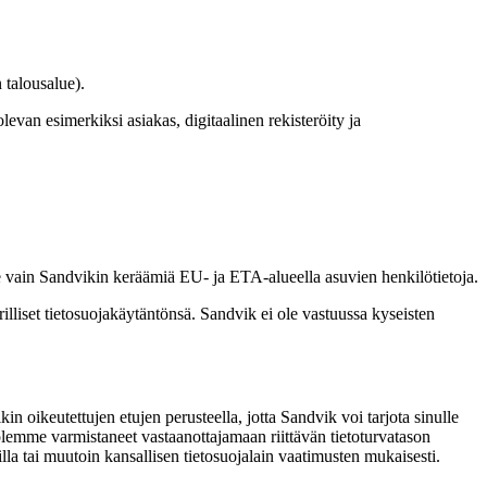
 talousalue).
van esimerkiksi asiakas, digitaalinen rekisteröity ja
ee vain Sandvikin keräämiä EU- ja ETA-alueella asuvien henkilötietoja.
lliset tietosuojakäytäntönsä. Sandvik ei ole vastuussa kyseisten
 oikeutettujen etujen perusteella, jotta Sandvik voi tarjota sinulle
s olemme varmistaneet vastaanottajamaan riittävän tietoturvatason
la tai muutoin kansallisen tietosuojalain vaatimusten mukaisesti.