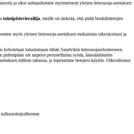
isesti) ja siksi suhtaudumme myönteisesti yleisen tietosuoja-asetuksen
ai
toimipistevierailija
, meille on tärkeää, että pidät henkilötietojen
romme myös yleisen tietosuoja-asetuksen mukaisista oikeuksistasi ja
ös kehotetaan tutustumaan tähän Sandvikin tietosuojaselosteeseen.
nen pidempään ole tarpeen perustelluista syistä, lainsäädännön
stumuksen milloin tahansa, ja lopetamme tietojesi käytön. Oikeudestasi
 tulliasioitsijoillemme