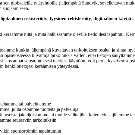
sen globaaleille tytäryhtiöille (jäljempänä Sandvik, sovellettavan muka
n suojaamiseen.
digitaalinen rekisteröity
,
fyysinen rekisteröity
,
digitaalinen kävijä
t
 keräämme niitä ja mitä hallussamme oleville tiedoillesi tapahtuu. Ker
n.
vetoamme kunkin jäljempänä kuvattavan tarkoituksen osalta, ja sinua my
suojaselosteessa kuvattuja tarkoituksia varten, ellei tietojen säilyttämi
si. Jos annat suostumuksesi tietojesi käyttöön, voit perua kyseisen suo
min henkilötietojesi keräämisen yhteydessä.
tuotteitamme tai palvelujamme
tämme, joilta ostamme tuotteita ja palveluja
kin useista jakelijoistamme tai muille välittäjille, kuten edustajillemme tai
jamme seuraaviin tarkoituksiin:
andvikin sponsoroimiin tapahtumiin