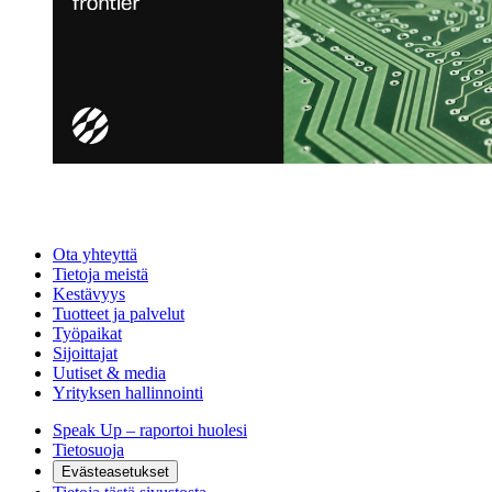
Ota yhteyttä
Tietoja meistä
Kestävyys
Tuotteet ja palvelut
Työpaikat
Sijoittajat
Uutiset & media
Yrityksen hallinnointi
Speak Up – raportoi huolesi
Tietosuoja
Evästeasetukset