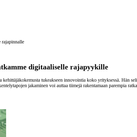
rajapinnalle
amme digitaaliselle rajapyykille
 kehittäjäkokemusta tukeakseen innovointia koko yrityksessä. Hän seli
skentelytapojen jakaminen voi auttaa tiimejä rakentamaan parempia rat