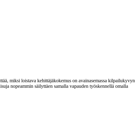
ttää, miksi loistava kehittäjäkokemus on avainasemassa kilpailukyvyn
kaisuja nopeammin säilyttäen samalla vapauden työskennellä omalla