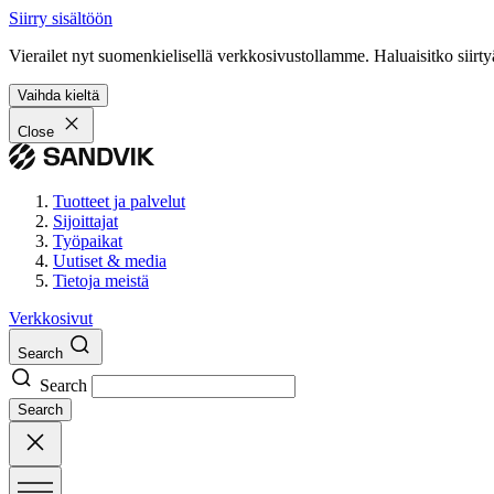
Siirry sisältöön
Vierailet nyt suomenkielisellä verkkosivustollamme. Haluaisitko siirty
Vaihda kieltä
Close
Tuotteet ja palvelut
Sijoittajat
Työpaikat
Uutiset & media
Tietoja meistä
Verkkosivut
Search
Search
Search