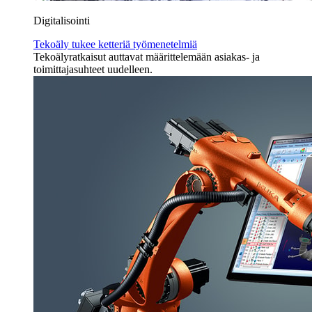
Digitalisointi
Tekoäly tukee ketteriä työmenetelmiä
Tekoälyratkaisut auttavat määrittelemään asiakas- ja
toimittajasuhteet uudelleen.