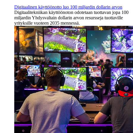
Digitaalinen käyttöönotto luo 100 miljardin dollarin arvon
Digitaalitekniikan käyttöönoton odotetaan tuottavan jopa 100
miljardin Yhdysvaltain dollarin arvon resursseja tuottaville
yrityksille vuoteen 2035 mennessä.