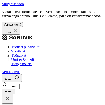
Siirry sisältöön
Vierailet nyt suomenkielisellä verkkosivustollamme. Haluaisitko
siirtyä englanninkielisille sivuillemme, joilla on kattavammat tiedot?
Vaihda kieltä
Close
Tuotteet ja palvelut
Sijoittajat
Työpaikat
Uutiset & media
Tietoja meistä
Verkkosivut
Search
Search
Search