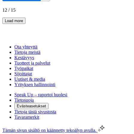
12
/
15
Load more
Ota yhteyttä
Tietoja meistä
Kestävyys
Tuotteet ja palvelut
Työpaikat
Sijoittajat
Uutiset & media
Yrityksen hallinnointi
Speak Up – raportoi huolesi
Tietosuoja
Evästeasetukset
Tietoja tästä sivustosta
Tavaramerkit
Tämän sivun sisältö on käännetty tekoälyn avulla.