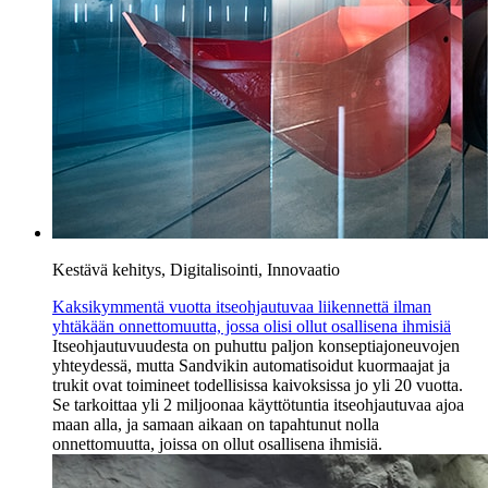
Kestävä kehitys, Digitalisointi, Innovaatio
Kaksikymmentä vuotta itseohjautuvaa liikennettä ilman
yhtäkään onnettomuutta, jossa olisi ollut osallisena ihmisiä
Itseohjautuvuudesta on puhuttu paljon konseptiajoneuvojen
yhteydessä, mutta Sandvikin automatisoidut kuormaajat ja
trukit ovat toimineet todellisissa kaivoksissa jo yli 20 vuotta.
Se tarkoittaa yli 2 miljoonaa käyttötuntia itseohjautuvaa ajoa
maan alla, ja samaan aikaan on tapahtunut nolla
onnettomuutta, joissa on ollut osallisena ihmisiä.