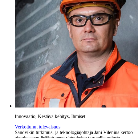
Innovaatio, Kestävä kehitys, Ihmiset
Verkottunut tulevaisuus
Sandvikin tutkimus- ja teknologiajohtaja Jani Vilenius kertoo
ajatuksistaan lisääntyneen yhteyksien tarpeellisuudesta.