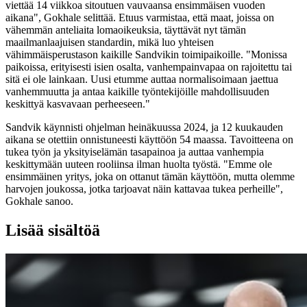
viettää 14 viikkoa sitoutuen vauvaansa ensimmäisen vuoden
aikana", Gokhale selittää. Etuus varmistaa, että maat, joissa on
vähemmän anteliaita lomaoikeuksia, täyttävät nyt tämän
maailmanlaajuisen standardin, mikä luo yhteisen
vähimmäisperustason kaikille Sandvikin toimipaikoille. "Monissa
paikoissa, erityisesti isien osalta, vanhempainvapaa on rajoitettu tai
sitä ei ole lainkaan. Uusi etumme auttaa normalisoimaan jaettua
vanhemmuutta ja antaa kaikille työntekijöille mahdollisuuden
keskittyä kasvavaan perheeseen."
Sandvik käynnisti ohjelman heinäkuussa 2024, ja 12 kuukauden
aikana se otettiin onnistuneesti käyttöön 54 maassa. Tavoitteena on
tukea työn ja yksityiselämän tasapainoa ja auttaa vanhempia
keskittymään uuteen rooliinsa ilman huolta työstä. "Emme ole
ensimmäinen yritys, joka on ottanut tämän käyttöön, mutta olemme
harvojen joukossa, jotka tarjoavat näin kattavaa tukea perheille",
Gokhale sanoo.
Lisää sisältöä