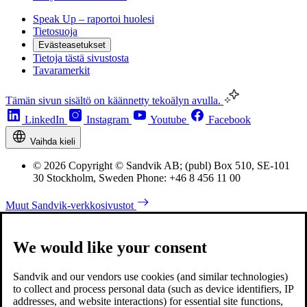
Speak Up – raportoi huolesi
Tietosuoja
Evästeasetukset
Tietoja tästä sivustosta
Tavaramerkit
Tämän sivun sisältö on käännetty tekoälyn avulla.
LinkedIn
Instagram
Youtube
Facebook
Vaihda kieli
© 2026 Copyright © Sandvik AB; (publ) Box 510, SE-101
30 Stockholm, Sweden Phone: +46 8 456 11 00
Muut Sandvik-verkkosivustot
We would like your consent
Sandvik and our vendors use cookies (and similar technologies)
to collect and process personal data (such as device identifiers, IP
addresses, and website interactions) for essential site functions,