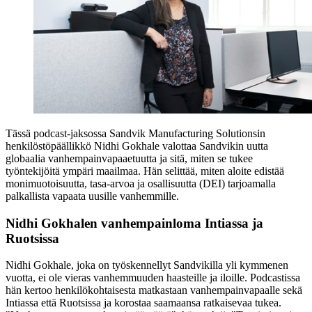
Tässä podcast-jaksossa Sandvik Manufacturing Solutionsin
henkilöstöpäällikkö Nidhi Gokhale valottaa Sandvikin uutta
globaalia vanhempainvapaaetuutta ja sitä, miten se tukee
työntekijöitä ympäri maailmaa. Hän selittää, miten aloite edistää
monimuotoisuutta, tasa-arvoa ja osallisuutta (DEI) tarjoamalla
palkallista vapaata uusille vanhemmille.
Nidhi Gokhalen vanhempainloma Intiassa ja
Ruotsissa
Nidhi Gokhale, joka on työskennellyt Sandvikilla yli kymmenen
vuotta, ei ole vieras vanhemmuuden haasteille ja iloille. Podcastissa
hän kertoo henkilökohtaisesta matkastaan vanhempainvapaalle sekä
Intiassa että Ruotsissa ja korostaa saamaansa ratkaisevaa tukea.