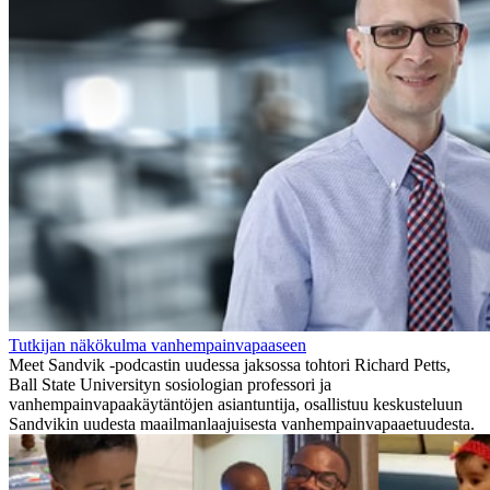
Tutkijan näkökulma vanhempainvapaaseen
Meet Sandvik -podcastin uudessa jaksossa tohtori Richard Petts,
Ball State Universityn sosiologian professori ja
vanhempainvapaakäytäntöjen asiantuntija, osallistuu keskusteluun
Sandvikin uudesta maailmanlaajuisesta vanhempainvapaaetuudesta.