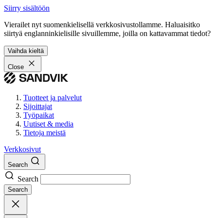
Siirry sisältöön
Vierailet nyt suomenkielisellä verkkosivustollamme. Haluaisitko
siirtyä englanninkielisille sivuillemme, joilla on kattavammat tiedot?
Vaihda kieltä
Close
Tuotteet ja palvelut
Sijoittajat
Työpaikat
Uutiset & media
Tietoja meistä
Verkkosivut
Search
Search
Search