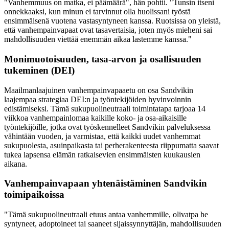
"Vanhemmuus on matka, ei päämäärä", hän pohtii. "Tunsin itseni
onnekkaaksi, kun minun ei tarvinnut olla huolissani työstä
ensimmäisenä vuotena vastasyntyneen kanssa. Ruotsissa on yleistä,
että vanhempainvapaat ovat tasavertaisia, joten myös mieheni sai
mahdollisuuden viettää enemmän aikaa lastemme kanssa."
Monimuotoisuuden, tasa-arvon ja osallisuuden
tukeminen (DEI)
Maailmanlaajuinen vanhempainvapaaetu on osa Sandvikin
laajempaa strategiaa DEI:n ja työntekijöiden hyvinvoinnin
edistämiseksi. Tämä sukupuolineutraali toimintatapa tarjoaa 14
viikkoa vanhempainlomaa kaikille koko- ja osa-aikaisille
työntekijöille, jotka ovat työskennelleet Sandvikin palveluksessa
vähintään vuoden, ja varmistaa, että kaikki uudet vanhemmat
sukupuolesta, asuinpaikasta tai perherakenteesta riippumatta saavat
tukea lapsensa elämän ratkaisevien ensimmäisten kuukausien
aikana.
Vanhempainvapaan yhtenäistäminen Sandvikin
toimipaikoissa
"Tämä sukupuolineutraali etuus antaa vanhemmille, olivatpa he
syntyneet, adoptoineet tai saaneet sijaissynnyttäjän, mahdollisuuden