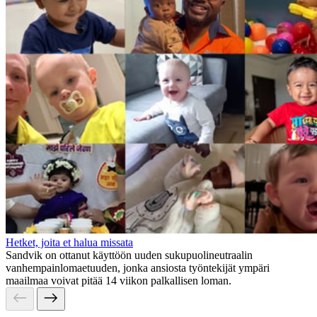
Hetket, joita et halua missata
Sandvik on ottanut käyttöön uuden sukupuolineutraalin
vanhempainlomaetuuden, jonka ansiosta työntekijät ympäri
maailmaa voivat pitää 14 viikon palkallisen loman.