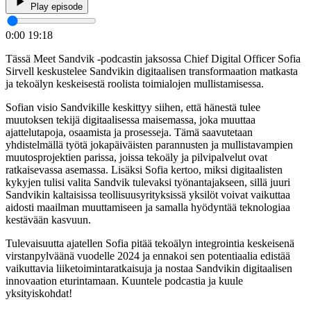
Play episode
0:00
19:18
Tässä Meet Sandvik -podcastin jaksossa Chief Digital Officer Sofia
Sirvell keskustelee Sandvikin digitaalisen transformaation matkasta
ja tekoälyn keskeisestä roolista toimialojen mullistamisessa.
Sofian visio Sandvikille keskittyy siihen, että hänestä tulee
muutoksen tekijä digitaalisessa maisemassa, joka muuttaa
ajattelutapoja, osaamista ja prosesseja. Tämä saavutetaan
yhdistelmällä työtä jokapäiväisten parannusten ja mullistavampien
muutosprojektien parissa, joissa tekoäly ja pilvipalvelut ovat
ratkaisevassa asemassa. Lisäksi Sofia kertoo, miksi digitaalisten
kykyjen tulisi valita Sandvik tulevaksi työnantajakseen, sillä juuri
Sandvikin kaltaisissa teollisuusyrityksissä yksilöt voivat vaikuttaa
aidosti maailman muuttamiseen ja samalla hyödyntää teknologiaa
kestävään kasvuun.
Tulevaisuutta ajatellen Sofia pitää tekoälyn integrointia keskeisenä
virstanpylväänä vuodelle 2024 ja ennakoi sen potentiaalia edistää
vaikuttavia liiketoimintaratkaisuja ja nostaa Sandvikin digitaalisen
innovaation eturintamaan. Kuuntele podcastia ja kuule
yksityiskohdat!