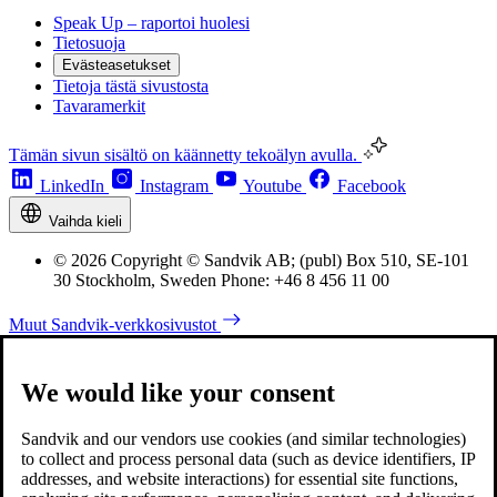
Speak Up – raportoi huolesi
Tietosuoja
Evästeasetukset
Tietoja tästä sivustosta
Tavaramerkit
Tämän sivun sisältö on käännetty tekoälyn avulla.
LinkedIn
Instagram
Youtube
Facebook
Vaihda kieli
© 2026 Copyright © Sandvik AB; (publ) Box 510, SE-101
30 Stockholm, Sweden Phone: +46 8 456 11 00
Muut Sandvik-verkkosivustot
We would like your consent
Sandvik and our vendors use cookies (and similar technologies)
to collect and process personal data (such as device identifiers, IP
addresses, and website interactions) for essential site functions,