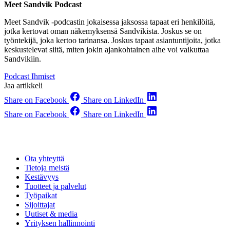
Meet Sandvik Podcast
Meet Sandvik -podcastin jokaisessa jaksossa tapaat eri henkilöitä,
jotka kertovat oman näkemyksensä Sandvikista. Joskus se on
työntekijä, joka kertoo tarinansa. Joskus tapaat asiantuntijoita, jotka
keskustelevat siitä, miten jokin ajankohtainen aihe voi vaikuttaa
Sandvikiin.
Podcast
Ihmiset
Jaa artikkeli
Share on Facebook
Share on LinkedIn
Share on Facebook
Share on LinkedIn
Ota yhteyttä
Tietoja meistä
Kestävyys
Tuotteet ja palvelut
Työpaikat
Sijoittajat
Uutiset & media
Yrityksen hallinnointi