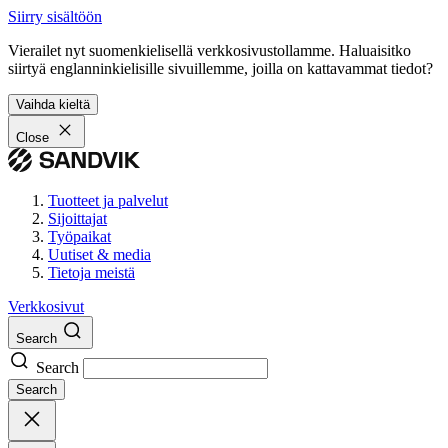
Siirry sisältöön
Vierailet nyt suomenkielisellä verkkosivustollamme. Haluaisitko
siirtyä englanninkielisille sivuillemme, joilla on kattavammat tiedot?
Vaihda kieltä
Close
Tuotteet ja palvelut
Sijoittajat
Työpaikat
Uutiset & media
Tietoja meistä
Verkkosivut
Search
Search
Search