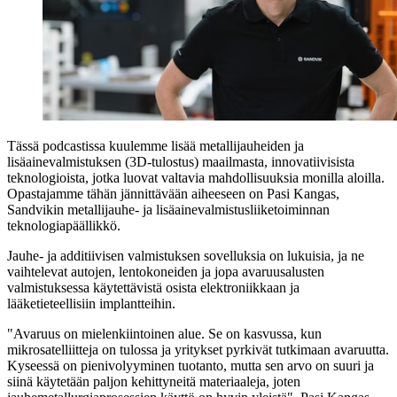
Tässä podcastissa kuulemme lisää metallijauheiden ja
lisäainevalmistuksen (3D-tulostus) maailmasta, innovatiivisista
teknologioista, jotka luovat valtavia mahdollisuuksia monilla aloilla.
Opastajamme tähän jännittävään aiheeseen on Pasi Kangas,
Sandvikin metallijauhe- ja lisäainevalmistusliiketoiminnan
teknologiapäällikkö.
Jauhe- ja additiivisen valmistuksen sovelluksia on lukuisia, ja ne
vaihtelevat autojen, lentokoneiden ja jopa avaruusalusten
valmistuksessa käytettävistä osista elektroniikkaan ja
lääketieteellisiin implantteihin.
"Avaruus on mielenkiintoinen alue. Se on kasvussa, kun
mikrosatelliitteja on tulossa ja yritykset pyrkivät tutkimaan avaruutta.
Kyseessä on pienivolyyminen tuotanto, mutta sen arvo on suuri ja
siinä käytetään paljon kehittyneitä materiaaleja, joten