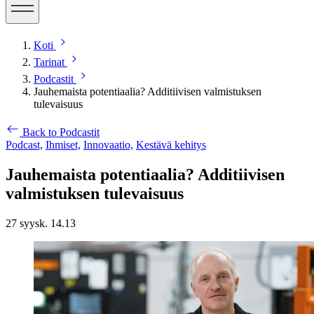
Koti
Tarinat
Podcastit
Jauhemaista potentiaalia? Additiivisen valmistuksen
tulevaisuus
Back to Podcastit
Podcast,
Ihmiset,
Innovaatio,
Kestävä kehitys
Jauhemaista potentiaalia? Additiivisen
valmistuksen tulevaisuus
27 syysk. 14.13