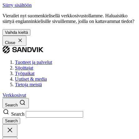
Siirry sisältöön
Vierailet nyt suomenkielisellä verkkosivustollamme. Haluaisitko
siirtyä englanninkielisille sivuillemme, joilla on kattavammat tiedot?
Vaihda kieltä
Close
Tuotteet ja palvelut
Sijoittajat
Työpaikat
Uutiset & media
Tietoja meistä
Verkkosivut
Search
Search
Search