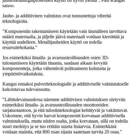
jauhemetallurgiaprosessien käyttö on hyvin yleistä", Pasi Kangas
sanoo.
Jauhe- ja additiivinen valmistus ovat tunnustettuja vihreitä
teknologioita.
"Komponentin rakentamiseen käytetään vain täsmälleen tarvittava
määrä materiaalia, ja jäljelle jäävä materiaali voidaan kierrättää ja
käyttää uudelleen. Metallijauheiden käyttö on todella
resurssitehokasta."
Jos esimerkiksi ilmailu- ja avaruusteollisuuden osien 3D-
tulostamiseen käytetään titaania, saadaan aikaan kevyitä
komponentteja, jotka vähentävät polttoaineen kulutusta ja
ympäristövaikutuksia.
Kangas ennakoi pulveriteknologialle ja additiiviselle valmistukselle
kukoistavaa tulevaisuutta.
"Lähitulevaisuudessa näemme additiivisen valmistuksen siirtyvän
esimerkiksi ilmailu- ja avaruusteollisuuden moottoreiden
sarjatuotantoon, ja että tulostinteknologiat kehittyvät ja vakiintuvat.
Uskomme, että hyvin harvat komponentit korvataan additiivisella
valmistuksella, mutta niiden osalta, jotka korvataan, sillä on todella
suuri merkitys ja se tuo erittäin suurta lisäarvoa. Esimerkkinä
voidaan mainita, että 800 osan sijasta saatetaan tarvita 20 osaa."