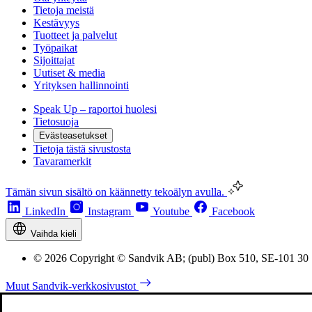
Tietoja meistä
Kestävyys
Tuotteet ja palvelut
Työpaikat
Sijoittajat
Uutiset & media
Yrityksen hallinnointi
Speak Up – raportoi huolesi
Tietosuoja
Evästeasetukset
Tietoja tästä sivustosta
Tavaramerkit
Tämän sivun sisältö on käännetty tekoälyn avulla.
LinkedIn
Instagram
Youtube
Facebook
Vaihda kieli
© 2026 Copyright © Sandvik AB; (publ) Box 510, SE-101 30
Muut Sandvik-verkkosivustot