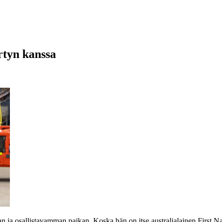
rtyn kanssa
 osallistavamman paikan. Koska hän on itse australialainen First Natio