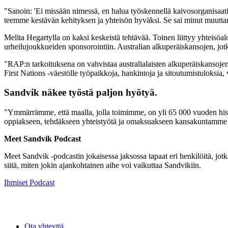
"Sanoin: 'Ei missään nimessä, en halua työskennellä kaivosorganisaatiol
teemme kestävän kehityksen ja yhteisön hyväksi. Se sai minut muuttam
Melita Hegartylla on kaksi keskeistä tehtävää. Toinen liittyy yhteisöaloi
urheilujoukkueiden sponsorointiin. Australian alkuperäiskansojen, jot
"RAP:n tarkoituksena on vahvistaa australialaisten alkuperäiskansojen 
First Nations -väestölle työpaikkoja, hankintoja ja sitoutumistuloksia,
Sandvik näkee työstä paljon hyötyä.
"Ymmärrämme, että maalla, jolla toimimme, on yli 65 000 vuoden histori
oppiakseen, tehdäkseen yhteistyötä ja omaksuakseen kansakuntamme j
Meet Sandvik Podcast
Meet Sandvik -podcastin jokaisessa jaksossa tapaat eri henkilöitä, jot
siitä, miten jokin ajankohtainen aihe voi vaikuttaa Sandvikiin.
Ihmiset
Podcast
Ota yhteyttä