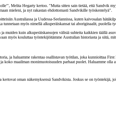
le'", Melita Hegarty kertoo. "Mutta sitten sain tietää, että Sandvik myy 
aan mieleni, ja nyt rakastan ehdottomasti Sandvikille työskentelyä".
tteisiin Australiassa ja Uudessa-Seelannissa, kuten kaivosalan hätäkilpail
ka tunnetaan myös nimellä alkuperäiskansat tai aboriginaalit, puolella 
ja muiden kuin alkuperäiskansojen välisiä suhteita kaikkien täällä asuv
 vaan myös kouluttaa työntekijöitämme Australian historiasta ja siitä, mi
a, ja haluamme rakentaa osallistavan työtilan, joka kunnioittaa First N
a koko maailman monimuotoisuuden parhaat puolet. Haluamme olla austra
ka kertovat oman näkemyksensä Sandvikista. Joskus se on työntekijä, joka