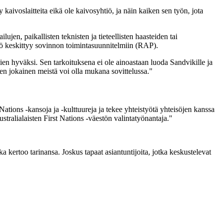
kaivoslaitteita eikä ole kaivosyhtiö, ja näin kaiken sen työn, jota
ujen, paikallisten teknisten ja tieteellisten haasteiden tai
työ keskittyy sovinnon toimintasuunnitelmiin (RAP).
ien hyväksi. Sen tarkoituksena ei ole ainoastaan luoda Sandvikille ja
ten jokainen meistä voi olla mukana sovittelussa."
ations -kansoja ja -kulttuureja ja tekee yhteistyötä yhteisöjen kanssa
lialaisten First Nations -väestön valintatyönantaja."
 kertoo tarinansa. Joskus tapaat asiantuntijoita, jotka keskustelevat