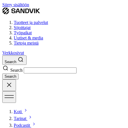
Siirry sisältöön
Tuotteet ja palvelut
Sijoittajat
Työpaikat
Uutiset & media
Tietoja meistä
Verkkosivut
Search
Search
Search
Koti
Tarinat
Podcastit