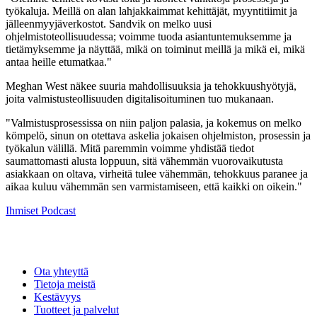
työkaluja. Meillä on alan lahjakkaimmat kehittäjät, myyntitiimit ja
jälleenmyyjäverkostot. Sandvik on melko uusi
ohjelmistoteollisuudessa; voimme tuoda asiantuntemuksemme ja
tietämyksemme ja näyttää, mikä on toiminut meillä ja mikä ei, mikä
antaa heille etumatkaa."
Meghan West näkee suuria mahdollisuuksia ja tehokkuushyötyjä,
joita valmistusteollisuuden digitalisoituminen tuo mukanaan.
"Valmistusprosessissa on niin paljon palasia, ja kokemus on melko
kömpelö, sinun on otettava askelia jokaisen ohjelmiston, prosessin ja
työkalun välillä. Mitä paremmin voimme yhdistää tiedot
saumattomasti alusta loppuun, sitä vähemmän vuorovaikutusta
asiakkaan on oltava, virheitä tulee vähemmän, tehokkuus paranee ja
aikaa kuluu vähemmän sen varmistamiseen, että kaikki on oikein."
Ihmiset
Podcast
Ota yhteyttä
Tietoja meistä
Kestävyys
Tuotteet ja palvelut