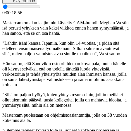
Play episode
0:00
18:56
Mastercam on alan laajimmin käytetty CAM-brändi. Meghan Westin
isä perusti yrityksen vain kaksi viikkoa ennen hänen syntymäänsä, ja
hän sanoo, että se on osa häntä.
"Lähdin isäni kanssa Japaniin, kun olin 14-vuotias, ja pidän sitä
edelleen ensimmäisenä työmatkanani. Silloin silmäni avautuivat
siitä, miten paljon valmistus avaa sinulle maailmaa", West sanoo.
Hän sanoo, että Sandvikin osto oli hieman kova pala, mutta hänelle
oli käynyt selväksi, että on todella tärkeää luoda yhteyksiä,
verkostoitua ja tehdä yhteistyötä muiden alan ihmisten kanssa, joilla
on sama lähestymistapa valmistukseen ja sama intohimo asiakkaita
kohtaan.
"Siitä on paljon hyötyä, kuten yhteys resursseihin, joihin meillä ei
ollut aiemmin pääsyä, uusia kollegoita, joilla on mahtavia ideoita, ja
ymmärrys siitä, mihin ala on menossa."
Mastercam puolestaan on ohjelmistoasiantuntija, jolla on 38 vuoden
kokemus alalta.
"Olemme tehneet kovasti töitä ja luoneet vankkoja prosesseja ja