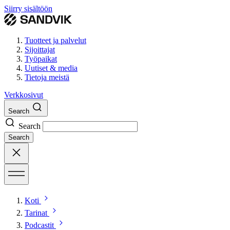
Siirry sisältöön
Tuotteet ja palvelut
Sijoittajat
Työpaikat
Uutiset & media
Tietoja meistä
Verkkosivut
Search
Search
Search
Koti
Tarinat
Podcastit