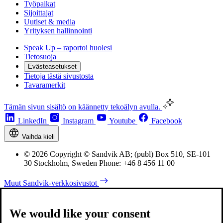
Työpaikat
Sijoittajat
Uutiset & media
Yrityksen hallinnointi
Speak Up – raportoi huolesi
Tietosuoja
Evästeasetukset
Tietoja tästä sivustosta
Tavaramerkit
Tämän sivun sisältö on käännetty tekoälyn avulla.
LinkedIn
Instagram
Youtube
Facebook
Vaihda kieli
© 2026 Copyright © Sandvik AB; (publ) Box 510, SE-101
30 Stockholm, Sweden Phone: +46 8 456 11 00
Muut Sandvik-verkkosivustot
We would like your consent