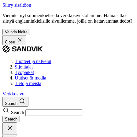
Siirry sisältöön
Vierailet nyt suomenkielisellä verkkosivustollamme. Haluaisitko
siirtyä englanninkielisille sivuillemme, joilla on kattavammat tiedot?
Vaihda kieltä
Close
Tuotteet ja palvelut
Sijoittajat
Työpaikat
Uutiset & media
Tietoja meistä
Verkkosivut
Search
Search
Search