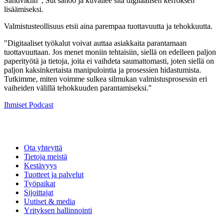
Sandvikiin", Sut sanoo ja kuvailee sitä digitaalisen kerroksen
lisäämiseksi.
Valmistusteollisuus etsii aina parempaa tuottavuutta ja tehokkuutta.
"Digitaaliset työkalut voivat auttaa asiakkaita parantamaan
tuottavuuttaan. Jos menet moniin tehtaisiin, siellä on edelleen paljon
paperityötä ja tietoja, joita ei vaihdeta saumattomasti, joten siellä on
paljon kaksinkertaista manipulointia ja prosessien hidastumista.
Tutkimme, miten voimme sulkea silmukan valmistusprosessin eri
vaiheiden välillä tehokkuuden parantamiseksi."
Ihmiset
Podcast
Ota yhteyttä
Tietoja meistä
Kestävyys
Tuotteet ja palvelut
Työpaikat
Sijoittajat
Uutiset & media
Yrityksen hallinnointi