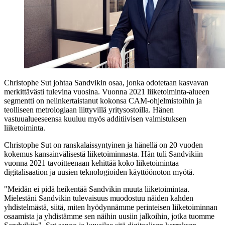
Christophe Sut johtaa Sandvikin osaa, jonka odotetaan kasvavan
merkittävästi tulevina vuosina. Vuonna 2021 liiketoiminta-alueen
segmentti on nelinkertaistanut kokonsa CAM-ohjelmistoihin ja
teolliseen metrologiaan liittyvillä yritysostoilla. Hänen
vastuualueeseensa kuuluu myös additiivisen valmistuksen
liiketoiminta.
Christophe Sut on ranskalaissyntyinen ja hänellä on 20 vuoden
kokemus kansainvälisestä liiketoiminnasta. Hän tuli Sandvikiin
vuonna 2021 tavoitteenaan kehittää koko liiketoimintaa
digitalisaation ja uusien teknologioiden käyttöönoton myötä.
"Meidän ei pidä heikentää Sandvikin muuta liiketoimintaa.
Mielestäni Sandvikin tulevaisuus muodostuu näiden kahden
yhdistelmästä, siitä, miten hyödynnämme perinteisen liiketoiminnan
osaamista ja yhdistämme sen näihin uusiin jalkoihin, jotka tuomme