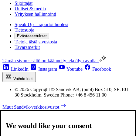
Sijoittajat
Uutiset & media
Yrityksen hallinnointi
Speak Up – raportoi huolesi
Tietosuoja
Evästeasetukset
Tietoja tästä sivustosta
Tavaramerkit
Tämän sivun sisältö on käännetty tekoälyn avulla.
LinkedIn
Instagram
Youtube
Facebook
Vaihda kieli
© 2026 Copyright © Sandvik AB; (publ) Box 510, SE-101
30 Stockholm, Sweden Phone: +46 8 456 11 00
Muut Sandvik-verkkosivustot
We would like your consent