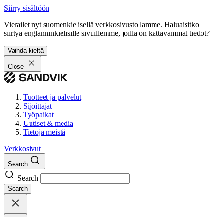
Siirry sisältöön
Vierailet nyt suomenkielisellä verkkosivustollamme. Haluaisitko
siirtyä englanninkielisille sivuillemme, joilla on kattavammat tiedot?
Vaihda kieltä
Close
Tuotteet ja palvelut
Sijoittajat
Työpaikat
Uutiset & media
Tietoja meistä
Verkkosivut
Search
Search
Search