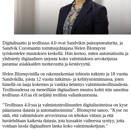
Digitalisaatio ja teollisuus 4.0 ovat Sandvikin painopistealueita, ja
Sandvik Coromantin toimitusjohtajana Helen Blomqvist
työskentelee muutoksen keskellä. Hän kertoo, miten automatisoitu ja
yhdistetty digitaalinen tarjonta koko valmistuksen arvoketjussa
parantaa asiakkaiden tuottavuutta ja kestävyyttä.
Helen Blomqvistilla on rakennekemian tohtorin tutkinto ja 18 vuotta
Sandvikilla, joista 12 vuotta tutkimus- ja kehitystoiminnassa, joten
hänellä on laaja kokemus ja vankka tietämys valmistusteollisuudesta.
Teollisuudessa on meneillään digitaalinen muutos kohti niin sanottua
teollisuus 4.0:aa eli neljättä teollista vallankumousta.
"Teollisuus 4.0:ssa ja valmistusteollisuuden digitalisoinnissa on kyse
pääasiassa datasta ja automatisoinnista", Blomqvist sanoo. "Kyse on
siitä, että valmistuksen arvovirrassa on tehokas virtaus ja että
huolehditaan kaikesta datasta, jota kussakin vaiheessa syntyy, jotta
voidaan luoda digitaalinen lanka koko valmistusketjuun."