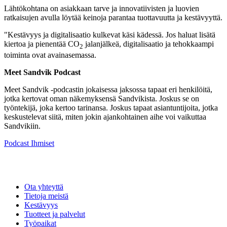
Lähtökohtana on asiakkaan tarve ja innovatiivisten ja luovien
ratkaisujen avulla löytää keinoja parantaa tuottavuutta ja kestävyyttä.
"Kestävyys ja digitalisaatio kulkevat käsi kädessä. Jos haluat lisätä
kiertoa ja pienentää CO
jalanjälkeä, digitalisaatio ja tehokkaampi
2
toiminta ovat avainasemassa.
Meet Sandvik Podcast
Meet Sandvik -podcastin jokaisessa jaksossa tapaat eri henkilöitä,
jotka kertovat oman näkemyksensä Sandvikista. Joskus se on
työntekijä, joka kertoo tarinansa. Joskus tapaat asiantuntijoita, jotka
keskustelevat siitä, miten jokin ajankohtainen aihe voi vaikuttaa
Sandvikiin.
Podcast
Ihmiset
Ota yhteyttä
Tietoja meistä
Kestävyys
Tuotteet ja palvelut
Työpaikat